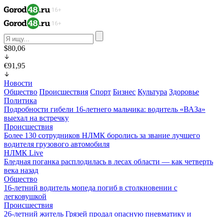
$80,06
€91,95
Новости
Общество
Происшествия
Спорт
Бизнес
Культура
Здоровье
Политика
Подробности гибели 16-летнего мальчика: водитель «ВАЗа»
выехал на встречку
Происшествия
Более 130 сотрудников НЛМК боролись за звание лучшего
водителя грузового автомобиля
НЛМК Live
Бледная поганка расплодилась в лесах области — как четверть
века назад
Общество
16-летний водитель мопеда погиб в столкновении с
легковушкой
Происшествия
26-летний житель Грязей продал опасную пневматику и