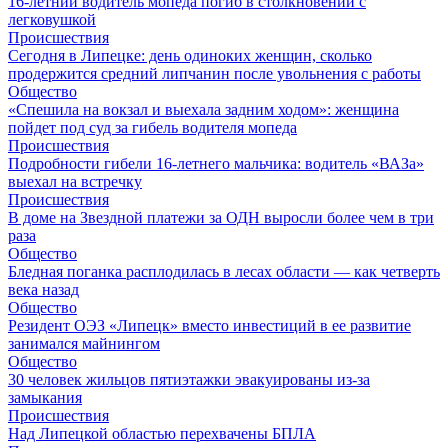
16-летний водитель мопеда погиб в столкновении с
легковушкой
Происшествия
Сегодня в Липецке: день одиноких женщин, сколько
продержится средний липчанин после увольнения с работы
Общество
«Спешила на вокзал и выехала задним ходом»: женщина
пойдет под суд за гибель водителя мопеда
Происшествия
Подробности гибели 16-летнего мальчика: водитель «ВАЗа»
выехал на встречку
Происшествия
В доме на Звездной платежи за ОДН выросли более чем в три
раза
Общество
Бледная поганка расплодилась в лесах области — как четверть
века назад
Общество
Резидент ОЭЗ «Липецк» вместо инвестиций в ее развитие
занимался майнингом
Общество
30 человек жильцов пятиэтажки эвакуированы из-за
замыкания
Происшествия
Над Липецкой областью перехвачены БПЛА