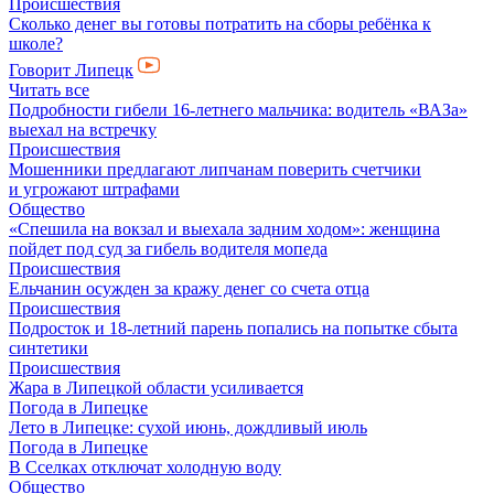
Происшествия
Сколько денег вы готовы потратить на сборы ребёнка к
школе?
Говорит Липецк
Читать все
Подробности гибели 16-летнего мальчика: водитель «ВАЗа»
выехал на встречку
Происшествия
Мошенники предлагают липчанам поверить счетчики
и угрожают штрафами
Общество
«Спешила на вокзал и выехала задним ходом»: женщина
пойдет под суд за гибель водителя мопеда
Происшествия
Ельчанин осужден за кражу денег со счета отца
Происшествия
Подросток и 18-летний парень попались на попытке сбыта
синтетики
Происшествия
Жара в Липецкой области усиливается
Погода в Липецке
Лето в Липецке: сухой июнь, дождливый июль
Погода в Липецке
В Сселках отключат холодную воду
Общество