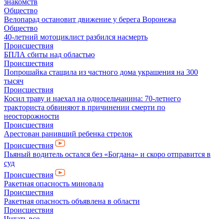
знакомств
Общество
Велопарад остановит движение у берега Воронежа
Общество
40-летний мотоциклист разбился насмерть
Происшествия
БПЛА сбиты над областью
Происшествия
Попрошайка стащила из частного дома украшения на 300
тысяч
Происшествия
Косил траву и наехал на односельчанина: 70-летнего
тракториста обвиняют в причинении смерти по
неосторожности
Происшествия
Арестован ранивший ребенка стрелок
Происшествия
Пьяный водитель остался без «Богдана» и скоро отправится в
суд
Происшествия
Ракетная опасность миновала
Происшествия
Ракетная опасность объявлена в области
Происшествия
Читать все