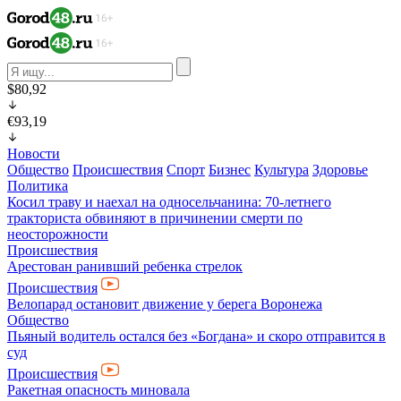
$80,92
€93,19
Новости
Общество
Происшествия
Спорт
Бизнес
Культура
Здоровье
Политика
Косил траву и наехал на односельчанина: 70-летнего
тракториста обвиняют в причинении смерти по
неосторожности
Происшествия
Арестован ранивший ребенка стрелок
Происшествия
Велопарад остановит движение у берега Воронежа
Общество
Пьяный водитель остался без «Богдана» и скоро отправится в
суд
Происшествия
Ракетная опасность миновала