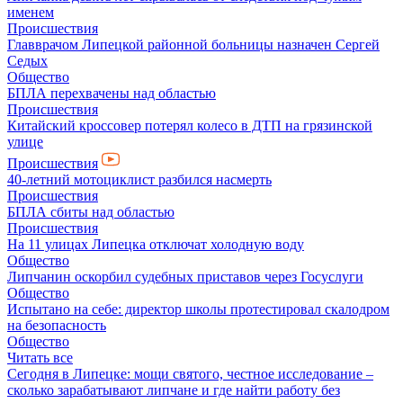
именем
Происшествия
Главврачом Липецкой районной больницы назначен Сергей
Седых
Общество
БПЛА перехвачены над областью
Происшествия
Китайский кроссовер потерял колесо в ДТП на грязинской
улице
Происшествия
40-летний мотоциклист разбился насмерть
Происшествия
БПЛА сбиты над областью
Происшествия
На 11 улицах Липецка отключат холодную воду
Общество
Липчанин оскорбил судебных приставов через Госуслуги
Общество
Испытано на себе: директор школы протестировал скалодром
на безопасность
Общество
Читать все
Сегодня в Липецке: мощи святого, честное исследование –
сколько зарабатывают липчане и где найти работу без