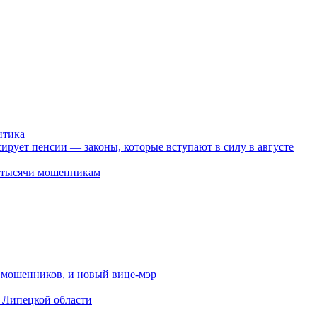
итика
ирует пенсии — законы, которые вступают в силу в августе
2 тысячи мошенникам
от мошенников, и новый вице-мэр
в Липецкой области