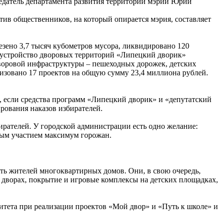
седатель департамента развития территорий мэрии Юрий
ив общественников, на который опирается мэрия, составляет
зено 3,7 тысяч кубометров мусора, ликвидировано 120
гоустройство дворовых территорий «Липецкий дворик»
дворовой инфраструктуры – пешеходных дорожек, детских
изовано 17 проектов на общую сумму 23,4 миллиона рублей.
й, если средства программ «Липецкий дворик» и «депутатский
ования наказов избирателей.
ирателей. У городской администрации есть одно желание:
ным участием максимум горожан.
сть жителей многоквартирных домов. Они, в свою очередь,
 дворах, покрытие и игровые комплексы на детских площадках,
итета при реализации проектов «Мой двор» и «Путь к школе» и