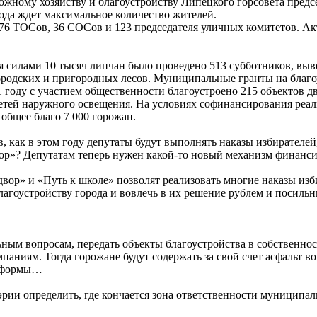
рожному хозяйству и благоустройству Липецкого горсовета пред
рода ждет максимальное количество жителей.
6 ТОСов, 36 СОСов и 123 председателя уличных комитетов. Акт
силами 10 тысяч липчан было проведено 513 субботников, выве
 городских и пригородных лесов. Муниципальные гранты на бла
1 году с участием общественности благоустроено 215 объектов 
етей наружного освещения. На условиях софинансирования реал
 общее благо 7 000 горожан.
, как в этом году депутаты будут выполнять наказы избирателе
»? Депутатам теперь нужен какой-то новый механизм финансир
ор» и «Путь к школе» позволят реализовать многие наказы изб
лагоустройству города и вовлечь в их решение рублем и посиль
ьным вопросам, передать объекты благоустройства в собственно
ниям. Тогда горожане будут содержать за свой счет асфальт во
е формы…
ии определить, где кончается зона ответственности муниципал