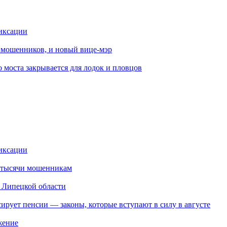
иксации
от мошенников, и новый вице-мэр
 моста закрывается для лодок и пловцов
иксации
2 тысячи мошенникам
в Липецкой области
ирует пенсии — законы, которые вступают в силу в августе
жение