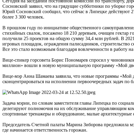
Сегодня на заседании постоянной комиссии по транспорту, до
Сосновский заявил, что на грядущие субботники по уборке го
Юрий Сосновский сообщил, что сейчас в Липецке действуют 27
более 3 300 человек.
В прошлом году по инициативе общественного самоуправления 
стихийных свалок, посажено 18 210 деревьев, очищен гектар
получили 25 проектов на общую сумму 34,4 млн рублей. В 202
игровых площадок, ограждения палисадников, строительство с
Все это стало возможным благодаря вовлеченности в работу на
Вице-спикер горсовета Борис Пономарев спросил у чиновников
миллион» вошли в новую муниципальную программу «Мой двор
Вице-мэр Анна Шамаева заявила, что новые программы «Мой дв
сконцентрироваться на исполнении первоочередных задач по б
Задача мэрии, по словам заместителя главы Липецка по социал
делегируют полномочия на их обслуживание управляющим компа
спортивные тренажеры и оборудование, малые архитектурны
Председатель Счетной палаты Марина Зиборова предложила мэр
где начинается ответственность горожан.