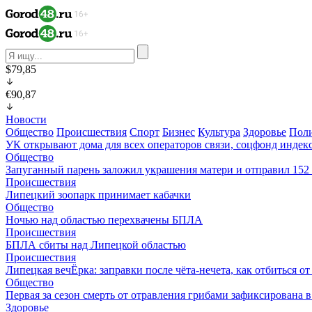
$79,85
€90,87
Новости
Общество
Происшествия
Спорт
Бизнес
Культура
Здоровье
Пол
УК открывают дома для всех операторов связи, соцфонд индекс
Общество
Запуганный парень заложил украшения матери и отправил 15
Происшествия
Липецкий зоопарк принимает кабачки
Общество
Ночью над областью перехвачены БПЛА
Происшествия
БПЛА сбиты над Липецкой областью
Происшествия
Липецкая вечЁрка: заправки после чёта-нечета, как отбиться 
Общество
Первая за сезон смерть от отравления грибами зафиксирована 
Здоровье