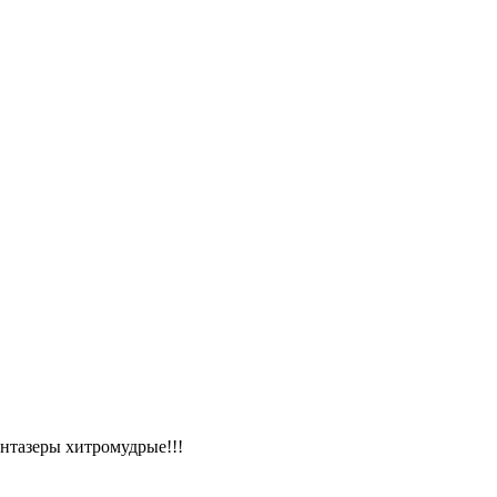
антазеры хитромудрые!!!