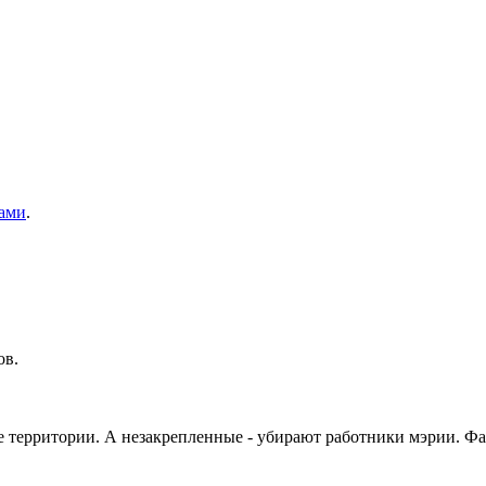
ами
.
ов.
ые территории. А незакрепленные - убирают работники мэрии. Ф