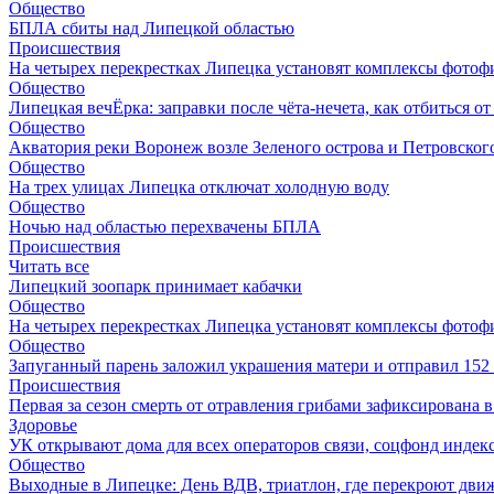
Общество
БПЛА сбиты над Липецкой областью
Происшествия
На четырех перекрестках Липецка установят комплексы фотоф
Общество
Липецкая вечЁрка: заправки после чёта-нечета, как отбиться 
Общество
Акватория реки Воронеж возле Зеленого острова и Петровского
Общество
На трех улицах Липецка отключат холодную воду
Общество
Ночью над областью перехвачены БПЛА
Происшествия
Читать все
Липецкий зоопарк принимает кабачки
Общество
На четырех перекрестках Липецка установят комплексы фотоф
Общество
Запуганный парень заложил украшения матери и отправил 15
Происшествия
Первая за сезон смерть от отравления грибами зафиксирована 
Здоровье
УК открывают дома для всех операторов связи, соцфонд индекс
Общество
Выходные в Липецке: День ВДВ, триатлон, где перекроют дви