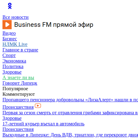
Все новости
Видео
Бизнес
НЛМК Live
Главное в стране
Спорт
Экономика
Политика
Здоровье
А знаете ли вы
Говорит Липецк
Популярное
Комментируют
Пропавшего пенсионера добровольцы «ЛизаАлерт» нашли в по
Происшествия
Первая за сезон смерть от отравления грибами зафиксирована 
Здоровье
17-летний курьер въехал в автомобиль
Происшествия
Выходные в Липецке: День ВДВ, триатлон, где перекроют дви