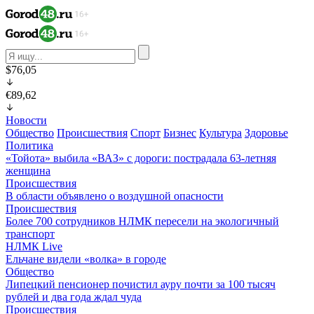
$76,05
€89,62
Новости
Общество
Происшествия
Спорт
Бизнес
Культура
Здоровье
Политика
«Тойота» выбила «ВАЗ» с дороги: пострадала 63-летняя
женщина
Происшествия
В области объявлено о воздушной опасности
Происшествия
Более 700 сотрудников НЛМК пересели на экологичный
транспорт
НЛМК Live
Ельчане видели «волка» в городе
Общество
Липецкий пенсионер почистил ауру почти за 100 тысяч
рублей и два года ждал чуда
Происшествия