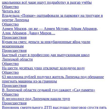
школьники всё чаще ищут подработку в разгар учёбы
Общество
Читать все
Владельца «Порше» оштрафовали за парковку на тротуаре в
центре Липецка
Общество
Армен Мразов, он же — Армен Мстоян, Абрам Абрамов,
Алик Абрамов, Давид Миров…
Происшествия
Курам на смех: деньги за инкубационные яйца ушли
мошенникам
Происшествия
Быстрый старт в профессию дан выпускникам школ
Липецкой области
Общество
На шести десятках улиц отключат холодную воду
Общество
63 миллиона рублей получил житель Липецка под обещание
пригнать машины из-за границы
Происшествия
В Липецкой области седьмой год сажают «Сад памяти»
Общество
В лесополосе под Липецком нашли труп
Происшествия
Виновник смертельного ДТП выслушал приговор спустя пять