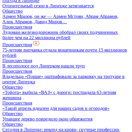
Погода в Липецке
Отопительный сезон в Липецке затягивается
Общество
Армен Мразов, он же — Армен Мстоян, Абрам Абрамов,
Алик Абрамов, Давид Миров…
Происшествия
Лудоман-железнодорожник обобрал своих подчиненных
более чем на 22 миллиона рублей
Происшествия
75-летняя липчанка отдала мошенникам почти 15 миллионов
рублей
Происшествия
В лесополосе под Липецком нашли труп
Происшествия
Владельца «Порше» оштрафовали за парковку на тротуаре в
центре Липецка
Общество
«Тойота» выбила «ВАЗ» с дороги: пострадала 63-летняя
женщина
Происшествия
«Такой апрель идеален для наших садов и огородов»
Общество
Упавшее дерево повредило окно общежития
Общество
Сегодня в Липецке: рекорд на крови, скучные профессии,