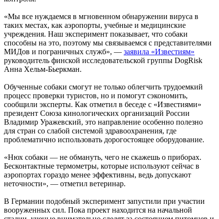
«Мы все нуждаемся в мгновенном обнаружении вируса в
таких местах, как аэропорты, учебные и медицинские
учреждения. Наш эксперимент показывает, что собаки
способны на это, поэтому мы связываемся с представителями
МИДов и пограничных служб», —
заявила «Известиям»
руководитель финской исследовательской группы DogRisk
Анна Хельм-Бьеркман.
Обученные собаки смогут не только облегчить трудоемкий
процесс проверки туристов, но и помогут сэкономить,
сообщили эксперты. Как отметил в беседе с «Известиями»
президент Союза кинологических организаций России
Владимир Уражевский, это направление особенно полезно
для стран со слабой системой здравоохранения, где
проблематично использовать дорогостоящее оборудование.
«Нюх собаки — не обмануть, чего не скажешь о приборах.
Бесконтактные термометры, которые используют сейчас в
аэропортах гораздо менее эффективны, ведь допускают
неточности», — отметил ветеринар.
В Германии подобный эксперимент запустили при участии
вооруженных сил. Пока проект находится на начальной
стадии, ученые внимательно следят за состоянием питомцев и