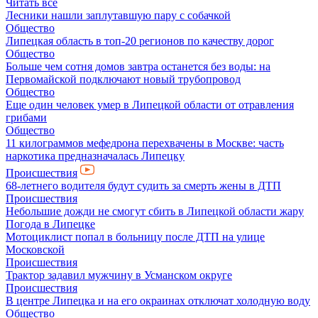
Читать все
Лесники нашли заплутавшую пару с собачкой
Общество
Липецкая область в топ-20 регионов по качеству дорог
Общество
Больше чем сотня домов завтра останется без воды: на
Первомайской подключают новый трубопровод
Общество
Еще один человек умер в Липецкой области от отравления
грибами
Общество
11 килограммов мефедрона перехвачены в Москве: часть
наркотика предназначалась Липецку
Происшествия
68-летнего водителя будут судить за смерть жены в ДТП
Происшествия
Небольшие дожди не смогут сбить в Липецкой области жару
Погода в Липецке
Мотоциклист попал в больницу после ДТП на улице
Московской
Происшествия
Трактор задавил мужчину в Усманском округе
Происшествия
В центре Липецка и на его окраинах отключат холодную воду
Общество