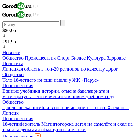
$80,06
€91,95
Новости
Общество
Происшествия
Спорт
Бизнес
Культура
Здоровье
Политика
Липецкая область в топ-20 регионов по качеству дорог
Общество
Тело 18-летнего юноши нашли у ЖК «Парус»
Происшествия
Единые учебники истории, отмена бакалавриата и
магистратуры – что изменится в новом учебном году
Общество
Три человека погибли в ночной аварии на трассе Хлевное –
Липецк
Происшествия
18-летний житель Магнитогорска летел на самолёте и ехал на
такси за деньгами обманутой липчанки
Происшествия