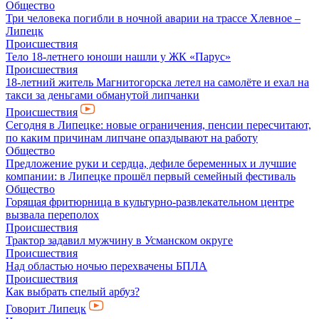
Общество
Три человека погибли в ночной аварии на трассе Хлевное –
Липецк
Происшествия
Тело 18-летнего юноши нашли у ЖК «Парус»
Происшествия
18-летний житель Магнитогорска летел на самолёте и ехал на
такси за деньгами обманутой липчанки
Происшествия
Сегодня в Липецке: новые ограничения, пенсии пересчитают,
по каким причинам липчане опаздывают на работу
Общество
Предложение руки и сердца, дефиле беременных и лучшие
компании: в Липецке прошёл первый семейный фестиваль
Общество
Горящая фритюрница в культурно-развлекательном центре
вызвала переполох
Происшествия
Трактор задавил мужчину в Усманском округе
Происшествия
Над областью ночью перехвачены БПЛА
Происшествия
Как выбрать спелый арбуз?
Говорит Липецк