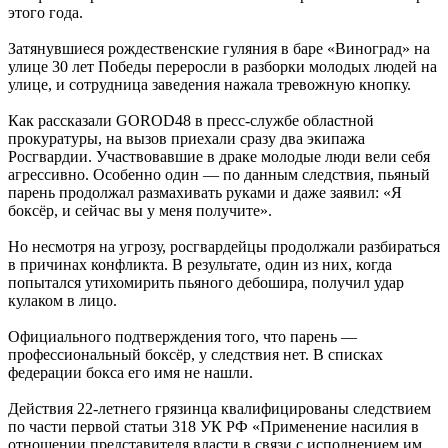
этого года.
Затянувшиеся рождественские гуляния в баре «Виноград» на
улице 30 лет Победы переросли в разборки молодых людей на
улице, и сотрудница заведения нажала тревожную кнопку.
Как рассказали GOROD48 в пресс-службе областной
прокуратуры, на вызов приехали сразу два экипажа
Росгвардии. Участвовавшие в драке молодые люди вели себя
агрессивно. Особенно один — по данным следствия, пьяный
парень продолжал размахивать руками и даже заявил: «Я
боксёр, и сейчас вы у меня получите».
Но несмотря на угрозу, росгвардейцы продолжали разбираться
в причинах конфликта. В результате, один из них, когда
попытался утихомирить пьяного дебошира, получил удар
кулаком в лицо.
Официального подтверждения того, что парень —
профессиональный боксёр, у следствия нет. В списках
федерации бокса его имя не нашли.
Действия 22-летнего грязинца квалифицированы следствием
по части первой статьи 318 УК РФ «Применение насилия в
отношении представителя власти в связи с исполнением им