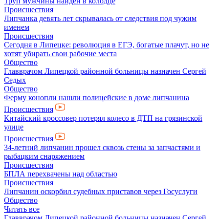
Труп мужчины найден в колодце
Происшествия
Липчанка девять лет скрывалась от следствия под чужим
именем
Происшествия
Сегодня в Липецке: революция в ЕГЭ, богатые плачут, но не
хотят убирать свои рабочие места
Общество
Главврачом Липецкой районной больницы назначен Сергей
Седых
Общество
Ферму конопли нашли полицейские в доме липчанина
Происшествия
Китайский кроссовер потерял колесо в ДТП на грязинской
улице
Происшествия
34-летний липчанин прошел сквозь стены за запчастями и
рыбацким снаряжением
Происшествия
БПЛА перехвачены над областью
Происшествия
Липчанин оскорбил судебных приставов через Госуслуги
Общество
Читать все
Главврачом Липецкой районной больницы назначен Сергей