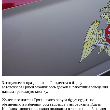
Затянувшееся празднование Рождества в баре у
автовокзала Грязей закончилось дракой и работница заведения
нажала тревожную кнопку.
22-летнего жителя Грязинского округа будут судить по
обвинению в избиении росгвардейца у автовокзала Грязей.
Конфликт произошёл около половины второго ночи 8 января