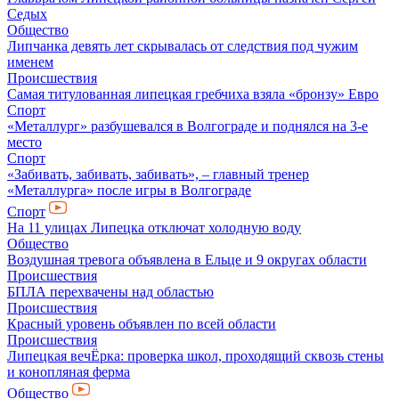
Седых
Общество
Липчанка девять лет скрывалась от следствия под чужим
именем
Происшествия
Самая титулованная липецкая гребчиха взяла «бронзу» Евро
Спорт
«Металлург» разбушевался в Волгограде и поднялся на 3-е
место
Спорт
«Забивать, забивать, забивать», – главный тренер
«Металлурга» после игры в Волгограде
Спорт
На 11 улицах Липецка отключат холодную воду
Общество
Воздушная тревога объявлена в Ельце и 9 округах области
Происшествия
БПЛА перехвачены над областью
Происшествия
Красный уровень объявлен по всей области
Происшествия
Липецкая вечЁрка: проверка школ, проходящий сквозь стены
и конопляная ферма
Общество