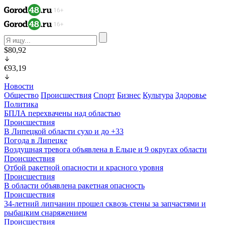
$80,92
€93,19
Новости
Общество
Происшествия
Спорт
Бизнес
Культура
Здоровье
Политика
БПЛА перехвачены над областью
Происшествия
В Липецкой области сухо и до +33
Погода в Липецке
Воздушная тревога объявлена в Ельце и 9 округах области
Происшествия
Отбой ракетной опасности и красного уровня
Происшествия
В области объявлена ракетная опасность
Происшествия
34-летний липчанин прошел сквозь стены за запчастями и
рыбацким снаряжением
Происшествия