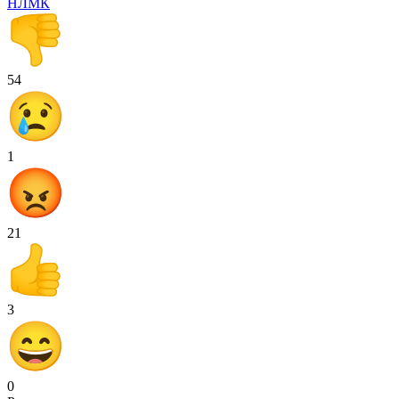
НЛМК
54
1
21
3
0