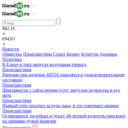
$82,16
€94,83
Новости
Общество
Происшествия
Спорт
Бизнес
Культура
Здоровье
Политика
В Ельце и трёх округах воздушная тревога
Происшествия
Раненые при падении БПЛА находятся в удовлетворительном
состоянии
Происшествия
Шантажисты с сайта интим-услуг запугали подростка и его
мать
Происшествия
Пьяный отец посадил за руль сына, и тот совершил аварию
Происшествия
Остановился, подобрал и уехал: 49-летний водитель присвоил
на заправке чужой кошелек
Происшествия