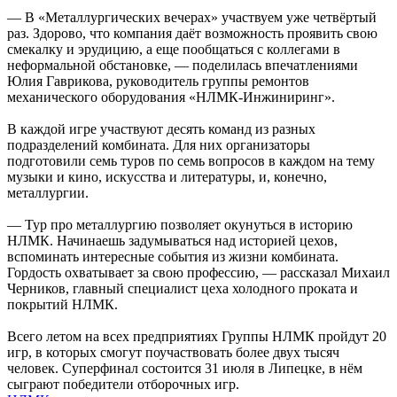
— В «Металлургических вечерах» участвуем уже четвёртый
раз. Здорово, что компания даёт возможность проявить свою
смекалку и эрудицию, а еще пообщаться с коллегами в
неформальной обстановке, — поделилась впечатлениями
Юлия Гаврикова, руководитель группы ремонтов
механического оборудования «НЛМК-Инжиниринг».
В каждой игре участвуют десять команд из разных
подразделений комбината. Для них организаторы
подготовили семь туров по семь вопросов в каждом на тему
музыки и кино, искусства и литературы, и, конечно,
металлургии.
— Тур про металлургию позволяет окунуться в историю
НЛМК. Начинаешь задумываться над историей цехов,
вспоминать интересные события из жизни комбината.
Гордость охватывает за свою профессию, — рассказал Михаил
Черников, главный специалист цеха холодного проката и
покрытий НЛМК.
Всего летом на всех предприятиях Группы НЛМК пройдут 20
игр, в которых смогут поучаствовать более двух тысяч
человек. Суперфинал состоится 31 июля в Липецке, в нём
сыграют победители отборочных игр.