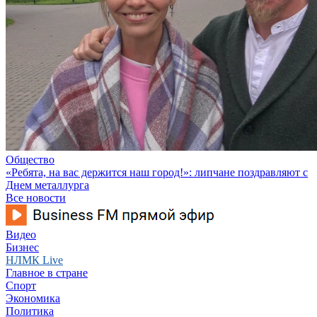
Общество
«Ребята, на вас держится наш город!»: липчане поздравляют с
Днем металлурга
Все новости
Видео
Бизнес
НЛМК Live
Главное в стране
Спорт
Экономика
Политика