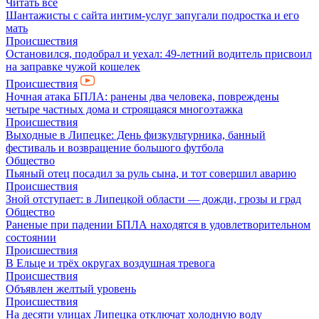
Читать все
Шантажисты с сайта интим-услуг запугали подростка и его
мать
Происшествия
Остановился, подобрал и уехал: 49-летний водитель присвоил
на заправке чужой кошелек
Происшествия
Ночная атака БПЛА: ранены два человека, повреждены
четыре частных дома и строящаяся многоэтажка
Происшествия
Выходные в Липецке: День физкультурника, банный
фестиваль и возвращение большого футбола
Общество
Пьяный отец посадил за руль сына, и тот совершил аварию
Происшествия
Зной отступает: в Липецкой области — дожди, грозы и град
Общество
Раненые при падении БПЛА находятся в удовлетворительном
состоянии
Происшествия
В Ельце и трёх округах воздушная тревога
Происшествия
Объявлен желтый уровень
Происшествия
На десяти улицах Липецка отключат холодную воду