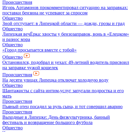
Происшествия
Игорь Артамонов прокомментировал ситуацию на заправках:
поставки бензина не успевают за спросом
Общество
Зной отступает: в Липецкой области — дожди, грозы и град
Общество
Липецкая вечЁрка: хвосты у бензозаправок, вонь в «Елецком»
и разнос мэра
Общество
«Город просыпается вместе с тобой»
Общество
Остановился, подобрал и уехал: 49-летний водитель присвоил
на заправке чужой кошелек
Происшествия
На десяти улицах Липецка отключат холодную воду
Общество
Шантажисты с сайта интим-услуг запугали подростка и его
мать
Происшествия
Пьяный отец посадил за руль сына, и тот совершил аварию
Происшествия
Выходные в Липецке: День физкультурника, банный
фестиваль и возвращение большого футбола
Общество