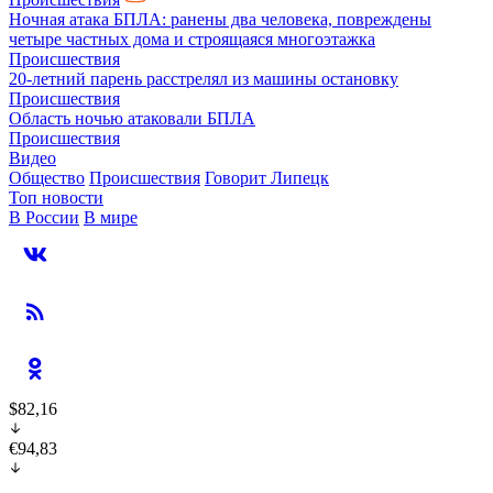
Ночная атака БПЛА: ранены два человека, повреждены
четыре частных дома и строящаяся многоэтажка
Происшествия
20-летний парень расстрелял из машины остановку
Происшествия
Область ночью атаковали БПЛА
Происшествия
Видео
Общество
Происшествия
Говорит Липецк
Топ новости
В России
В мире
$82,16
€94,83