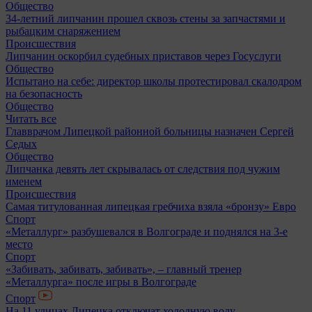
Общество
34-летний липчанин прошел сквозь стены за запчастями и
рыбацким снаряжением
Происшествия
Липчанин оскорбил судебных приставов через Госуслуги
Общество
Испытано на себе: директор школы протестировал скалодром
на безопасность
Общество
Читать все
Главврачом Липецкой районной больницы назначен Сергей
Седых
Общество
Липчанка девять лет скрывалась от следствия под чужим
именем
Происшествия
Самая титулованная липецкая гребчиха взяла «бронзу» Евро
Спорт
«Металлург» разбушевался в Волгограде и поднялся на 3-е
место
Спорт
«Забивать, забивать, забивать», – главный тренер
«Металлурга» после игры в Волгограде
Спорт
На 11 улицах Липецка отключат холодную воду