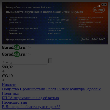
1
$80,92
€93,19
Новости
Общество
Происшествия
Спорт
Бизнес
Культура
Здоровье
Политика
БПЛА перехвачены над областью
Происшествия
В Липецкой области сухо и до +33