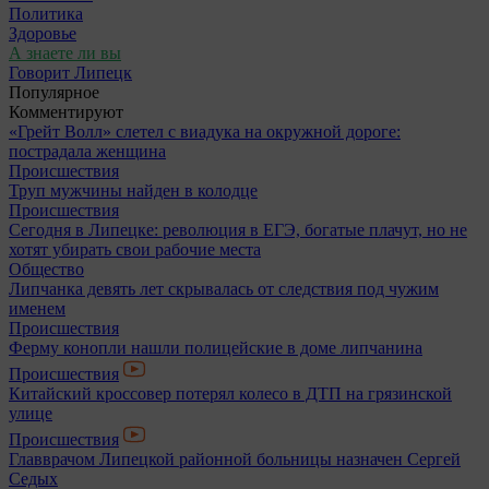
Политика
Здоровье
А знаете ли вы
Говорит Липецк
Популярное
Комментируют
«Грейт Волл» слетел с виадука на окружной дороге:
пострадала женщина
Происшествия
Труп мужчины найден в колодце
Происшествия
Сегодня в Липецке: революция в ЕГЭ, богатые плачут, но не
хотят убирать свои рабочие места
Общество
Липчанка девять лет скрывалась от следствия под чужим
именем
Происшествия
Ферму конопли нашли полицейские в доме липчанина
Происшествия
Китайский кроссовер потерял колесо в ДТП на грязинской
улице
Происшествия
Главврачом Липецкой районной больницы назначен Сергей
Седых