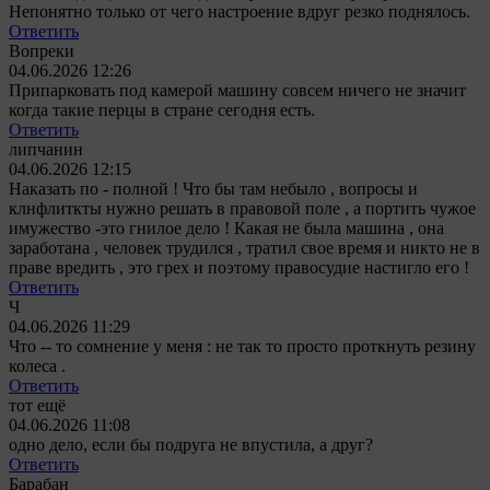
Непонятно только от чего настроение вдруг резко поднялось.
Ответить
Вопреки
04.06.2026 12:26
Припарковать под камерой машину совсем ничего не значит
когда такие перцы в стране сегодня есть.
Ответить
липчанин
04.06.2026 12:15
Наказать по - полной ! Что бы там небыло , вопросы и
клнфлиткты нужно решать в правовой поле , а портить чужое
имужество -это гнилое дело ! Какая не была машина , она
заработана , человек трудился , тратил свое время и никто не в
праве вредить , это грех и поэтому правосудие настигло его !
Ответить
Ч
04.06.2026 11:29
Что -- то сомнение у меня : не так то просто проткнуть резину
колеса .
Ответить
тот ещё
04.06.2026 11:08
одно дело, если бы подруга не впустила, а друг?
Ответить
Барабан