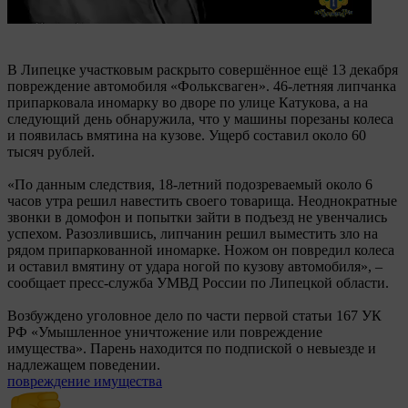
В Липецке участковым раскрыто совершённое ещё 13 декабря
повреждение автомобиля «Фольксваген». 46-летняя липчанка
припарковала иномарку во дворе по улице Катукова, а на
следующий день обнаружила, что у машины порезаны колеса
и появилась вмятина на кузове. Ущерб составил около 60
тысяч рублей.
«По данным следствия, 18-летний подозреваемый около 6
часов утра решил навестить своего товарища. Неоднократные
звонки в домофон и попытки зайти в подъезд не увенчались
успехом. Разозлившись, липчанин решил выместить зло на
рядом припаркованной иномарке. Ножом он повредил колеса
и оставил вмятину от удара ногой по кузову автомобиля», –
сообщает пресс-служба УМВД России по Липецкой области.
Возбуждено уголовное дело по части первой статьи 167 УК
РФ «Умышленное уничтожение или повреждение
имущества». Парень находится по подпиской о невыезде и
надлежащем поведении.
повреждение имущества