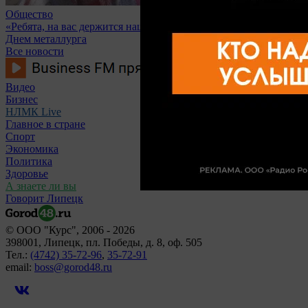
Общество
«Ребята, на вас держится наш город!»: липчане поздравляют с
Днем металлурга
Все новости
Видео
Бизнес
НЛМК Live
Главное в стране
Спорт
Экономика
Политика
Здоровье
А знаете ли вы
Говорит Липецк
© ООО "Курс", 2006 - 2026
398001, Липецк, пл. Победы, д. 8, оф. 505
Тел.:
(4742) 35-72-96
,
35-72-91
email:
boss@gorod48.ru