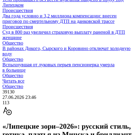
Липецком
Происшествия
Два года условно и 3,2 миллиона компенсации: внесен
приговор по смертельному ДТП на данковской трассе
Происшествия
Суд в 800 раз увеличил страховую выплату раненой в ДТП
женщине
Общество
В районах Дикого, Сырского и Коровино отключат холодную
воду
Общество
Вспыхнувшая от луковых перьев пенсионерка умерла
в больнице
Общество
Читать все
Общество
39130
27.06.2026 23:46
113
«Липецкие зори–2026»: русский стиль,
готика, платья из Минска и бриллиант