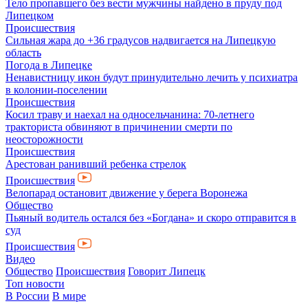
Тело пропавшего без вести мужчины найдено в пруду под
Липецком
Происшествия
Сильная жара до +36 градусов надвигается на Липецкую
область
Погода в Липецке
Ненавистницу икон будут принудительно лечить у психиатра
в колонии-поселении
Происшествия
Косил траву и наехал на односельчанина: 70-летнего
тракториста обвиняют в причинении смерти по
неосторожности
Происшествия
Арестован ранивший ребенка стрелок
Происшествия
Велопарад остановит движение у берега Воронежа
Общество
Пьяный водитель остался без «Богдана» и скоро отправится в
суд
Происшествия
Видео
Общество
Происшествия
Говорит Липецк
Топ новости
В России
В мире