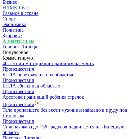
Бизнес
НЛМК Live
Главное в стране
Спорт
Экономика
Политика
Здоровье
А знаете ли вы
Говорит Липецк
Популярное
Комментируют
40-летний мотоциклист разбился насмерть
Происшествия
БПЛА перехвачены над областью
Происшествия
БПЛА сбиты над областью
Происшествия
Арестован ранивший ребенка стрелок
Происшествия
Тело пропавшего без вести мужчины найдено в пруду под
Липецком
Происшествия
Сильная жара до +36 градусов надвигается на Липецкую
область
Погода в Липецке