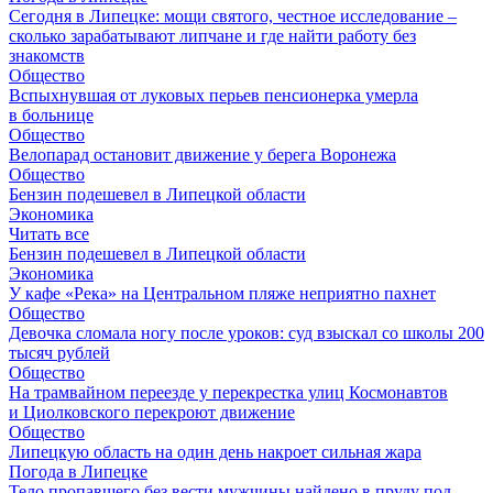
Сегодня в Липецке: мощи святого, честное исследование –
сколько зарабатывают липчане и где найти работу без
знакомств
Общество
Вспыхнувшая от луковых перьев пенсионерка умерла
в больнице
Общество
Велопарад остановит движение у берега Воронежа
Общество
Бензин подешевел в Липецкой области
Экономика
Читать все
Бензин подешевел в Липецкой области
Экономика
У кафе «Река» на Центральном пляже неприятно пахнет
Общество
Девочка сломала ногу после уроков: суд взыскал со школы 200
тысяч рублей
Общество
На трамвайном переезде у перекрестка улиц Космонавтов
и Циолковского перекроют движение
Общество
Липецкую область на один день накроет сильная жара
Погода в Липецке
Тело пропавшего без вести мужчины найдено в пруду под