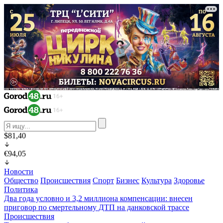
$81,40
€94,05
Новости
Общество
Происшествия
Спорт
Бизнес
Культура
Здоровье
Политика
Два года условно и 3,2 миллиона компенсации: внесен
приговор по смертельному ДТП на данковской трассе
Происшествия