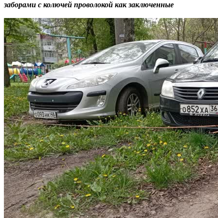
забо
рами с колючей проволокой как закл
юченные