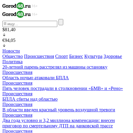
$81,40
€94,05
Новости
Общество
Происшествия
Спорт
Бизнес
Культура
Здоровье
Политика
20-летний парень расстрелял из машины остановку
Происшествия
Область ночью атаковали БПЛА
Происшествия
Пять человек пострадали в столкновении «БМВ» и «Рено»
Происшествия
БПЛА сбиты над областью
Происшествия
В области введен красный уровень воздушной тревоги
Происшествия
Два года условно и 3,2 миллиона компенсации: внесен
приговор по смертельному ДТП на данковской трассе
Происшествия