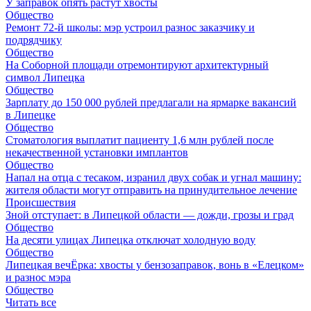
У заправок опять растут хвосты
Общество
Ремонт 72‑й школы: мэр устроил разнос заказчику и
подрядчику
Общество
На Соборной площади отремонтируют архитектурный
символ Липецка
Общество
Зарплату до 150 000 рублей предлагали на ярмарке вакансий
в Липецке
Общество
Стоматология выплатит пациенту 1,6 млн рублей после
некачественной установки имплантов
Общество
Напал на отца с тесаком, изранил двух собак и угнал машину:
жителя области могут отправить на принудительное лечение
Происшествия
Зной отступает: в Липецкой области — дожди, грозы и град
Общество
На десяти улицах Липецка отключат холодную воду
Общество
Липецкая вечЁрка: хвосты у бензозаправок, вонь в «Елецком»
и разнос мэра
Общество
Читать все