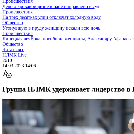
Происшествия
Дело о кровавой резне в бане направлено в суд
Происшествия
На трех десятках улиц отключат холодную воду
Общество
Утонувшую в пруду женщину искали всю ночь
Происшествия
Липецкая вечЁрка: погибшие женщины, Александру Афанасьев
Общество
Читать все
НЛМК Live
2610
14.03.2023 14:06
Группа НЛМК удерживает лидерство в 