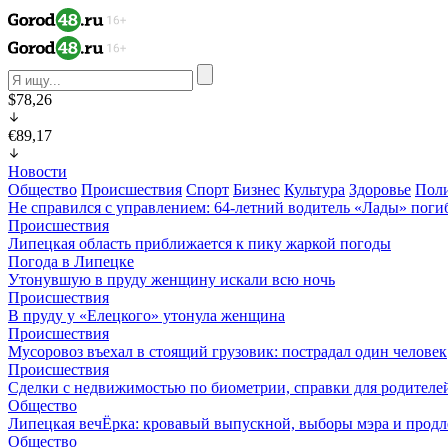
$78,26
€89,17
Новости
Общество
Происшествия
Спорт
Бизнес
Культура
Здоровье
Пол
Не справился с управлением: 64-летний водитель «Лады» поги
Происшествия
Липецкая область приближается к пику жаркой погоды
Погода в Липецке
Утонувшую в пруду женщину искали всю ночь
Происшествия
В пруду у «Елецкого» утонула женщина
Происшествия
Мусоровоз въехал в стоящий грузовик: пострадал один человек
Происшествия
Сделки с недвижимостью по биометрии, справки для родителей 
Общество
Липецкая вечЁрка: кровавый выпускной, выборы мэра и продл
Общество