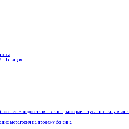
итика
б в Горицах
по счетам подростков – законы, которые вступают в силу в июл
ение моратория на продажу бензина