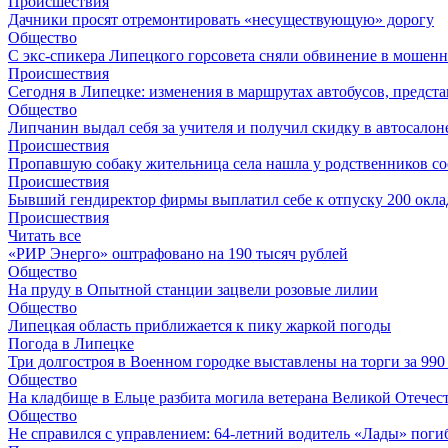
Происшествия
Дачники просят отремонтировать «несуществующую» дорогу
Общество
С экс-спикера Липецкого горсовета сняли обвинение в мошенн
Происшествия
Сегодня в Липецке: изменения в маршрутах автобусов, предст
Общество
Липчанин выдал себя за учителя и получил скидку в автосалон
Происшествия
Пропавшую собаку жительница села нашла у родственников со
Происшествия
Бывший гендиректор фирмы выплатил себе к отпуску 200 окла
Происшествия
Читать все
«РИР Энерго» оштрафовано на 190 тысяч рублей
Общество
На пруду в Опытной станции зацвели розовые лилии
Общество
Липецкая область приближается к пику жаркой погоды
Погода в Липецке
Три долгостроя в Военном городке выставлены на торги за 99
Общество
На кладбище в Ельце разбита могила ветерана Великой Отече
Общество
Не справился с управлением: 64-летний водитель «Лады» поги