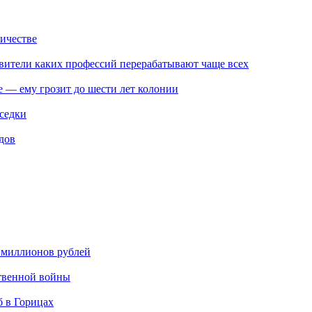
ичестве
авители каких профессий перерабатывают чаще всех
е — ему грозит до шести лет колонии
седки
дов
0 миллионов рублей
ственной войны
б в Горицах