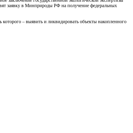
ьное заключение государственной экологической экспертизы
овят заявку в Минприроды РФ на получение федеральных
ль которого – выявить и ликвидировать объекты накопленного