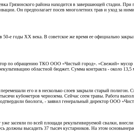
евка Грязинского района находится в завершающей стадии. При
тивации. Он предполагает посев многолетних трав и уход за ни
 в 50-е годы XX века. В советское же время ее официально зак
атор по обращению ТКО ООО «Чистый город». «Свежий» мусор 
 рекультивацию областной бюджет. Сумма контракта - около 13,
, перемешали его и в несколько слоев закрыли старый полигон. С
 тысячи кубометров чернозема. Сейчас сеем травы. Работа выпол
 подтвердили биологи, - заявил генеральный директор ООО «Чис
уже засеяли по всей площади рекультивируемой свалки, внесли 
здесь должны высадить 37 тысяч кустарников. На этом основынера