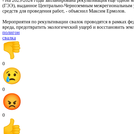
- На 2023-2024 годы запланирована рекультивация ещё одной 
(ГЭЭ), выданное Центрально-Черноземным межрегиональным у
средств для проведения работ, - объяснил Максим Ермолов.
Мероприятия по рекультивации свалок проводятся в рамках фе
вреда, предотвратить экологический ущерб и восстановить зем
полигон
свалка
0
0
0