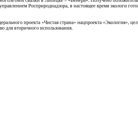
многолетней свалки в Липецке – «Венера». Получено положител
правлением Росприроднадзора, в настоящее время экологи гот
дерального проекта «Чистая страна» нацпроекта «Экология», це
лю для вторичного использования.