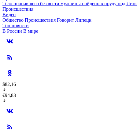
Тело пропавшего без вести мужчины найдено в пруду под Лип
Происшествия
Видео
Общество
Происшествия
Говорит Липецк
Топ новости
В России
В мире
$82,16
€94,83