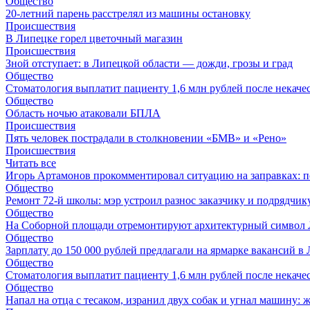
Общество
20-летний парень расстрелял из машины остановку
Происшествия
В Липецке горел цветочный магазин
Происшествия
Зной отступает: в Липецкой области — дожди, грозы и град
Общество
Стоматология выплатит пациенту 1,6 млн рублей после некач
Общество
Область ночью атаковали БПЛА
Происшествия
Пять человек пострадали в столкновении «БМВ» и «Рено»
Происшествия
Читать все
Игорь Артамонов прокомментировал ситуацию на заправках: по
Общество
Ремонт 72‑й школы: мэр устроил разнос заказчику и подрядчик
Общество
На Соборной площади отремонтируют архитектурный символ
Общество
Зарплату до 150 000 рублей предлагали на ярмарке вакансий в
Общество
Стоматология выплатит пациенту 1,6 млн рублей после некач
Общество
Напал на отца с тесаком, изранил двух собак и угнал машину: 