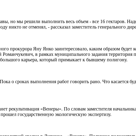
равы, но мы решили выполнить весь объем - все 16 гектаров. Над
году никто не отменял, - рассказал заместитель генерального д
о прокурора Яну Янко заинтересовало, каким образом будет ко
Романчукевич, в рамках муниципального задания территория по
ебольшого карьера, который примыкает к бывшему полигону.
Пока о сроках выполнения работ говорить рано. Что касается буд
нет рекультивация «Венеры». По словам заместителя начальник
 прошел государственную экологическую экспертизу.