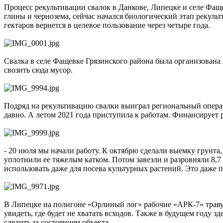
Процесс рекультивации свалок в Данкове, Липецке и селе Фащ
глины и чернозема, сейчас начался биологический этап рекуль
гектаров вернется в целевое пользование через четыре года.
Свалка в селе Фащевке Грязинского района была организована
свозить сюда мусор.
Подряд на рекультивацию свалки выиграл региональный опер
давно. А летом 2021 года приступила к работам. Финансирует
- 20 июля мы начали работу. К октябрю сделали выемку грунта
уплотнили ее тяжелым катком. Потом завезли и разровняли 8,7
использовать даже для посева культурных растений. Это даже
В Липецке на полигоне «Орлиный лог» рабочие «АРК-7» траву 
увидеть, где будет не хватать всходов. Также в будущем году 
следить за состоянием объекта.