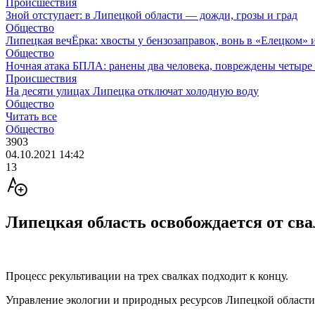
Происшествия
Зной отступает: в Липецкой области — дожди, грозы и град
Общество
Липецкая вечЁрка: хвосты у бензозаправок, вонь в «Елецком» и
Общество
Ночная атака БПЛА: ранены два человека, повреждены четыре
Происшествия
На десяти улицах Липецка отключат холодную воду
Общество
Читать все
Общество
3903
04.10.2021 14:42
13
Липецкая область освобождается от св
Процесс рекультивации на трех свалках подходит к концу.
Управление экологии и природных ресурсов Липецкой области