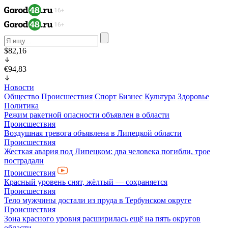
$82,16
€94,83
Новости
Общество
Происшествия
Спорт
Бизнес
Культура
Здоровье
Политика
Режим ракетной опасности объявлен в области
Происшествия
Воздушная тревога объявлена в Липецкой области
Происшествия
Жесткая авария под Липецком: два человека погибли, трое
пострадали
Происшествия
Красный уровень снят, жёлтый — сохраняется
Происшествия
Тело мужчины достали из пруда в Тербунском округе
Происшествия
Зона красного уровня расширилась ещё на пять округов
области