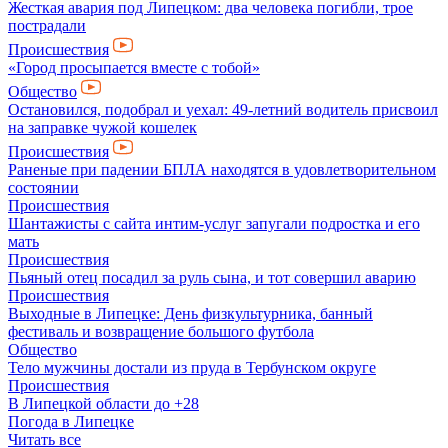
Жесткая авария под Липецком: два человека погибли, трое
пострадали
Происшествия
«Город просыпается вместе с тобой»
Общество
Остановился, подобрал и уехал: 49-летний водитель присвоил
на заправке чужой кошелек
Происшествия
Раненые при падении БПЛА находятся в удовлетворительном
состоянии
Происшествия
Шантажисты с сайта интим-услуг запугали подростка и его
мать
Происшествия
Пьяный отец посадил за руль сына, и тот совершил аварию
Происшествия
Выходные в Липецке: День физкультурника, банный
фестиваль и возвращение большого футбола
Общество
Тело мужчины достали из пруда в Тербунском округе
Происшествия
В Липецкой области до +28
Погода в Липецке
Читать все