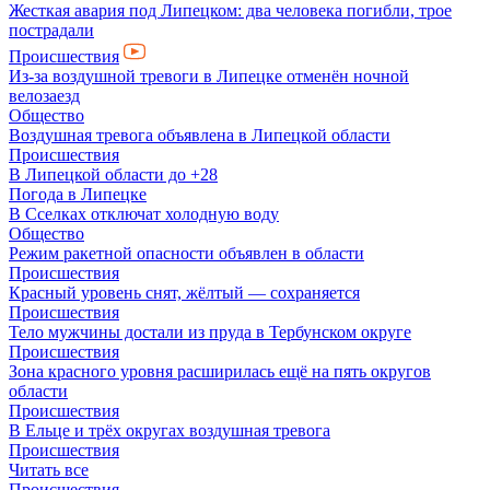
Жесткая авария под Липецком: два человека погибли, трое
пострадали
Происшествия
Из-за воздушной тревоги в Липецке отменён ночной
велозаезд
Общество
Воздушная тревога объявлена в Липецкой области
Происшествия
В Липецкой области до +28
Погода в Липецке
В Сселках отключат холодную воду
Общество
Режим ракетной опасности объявлен в области
Происшествия
Красный уровень снят, жёлтый — сохраняется
Происшествия
Тело мужчины достали из пруда в Тербунском округе
Происшествия
Зона красного уровня расширилась ещё на пять округов
области
Происшествия
В Ельце и трёх округах воздушная тревога
Происшествия
Читать все
Происшествия