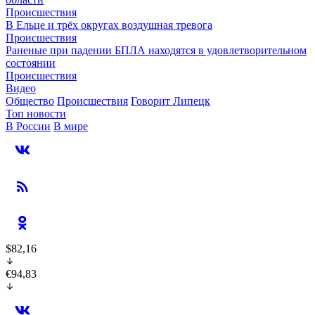
Происшествия
В Ельце и трёх округах воздушная тревога
Происшествия
Раненые при падении БПЛА находятся в удовлетворительном
состоянии
Происшествия
Видео
Общество
Происшествия
Говорит Липецк
Топ новости
В России
В мире
$82,16
€94,83