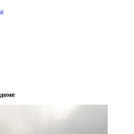
ой
 доме