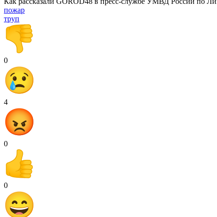
Как рассказали GOROD48 в пресс-службе УМВД России по Лип
пожар
труп
0
4
0
0