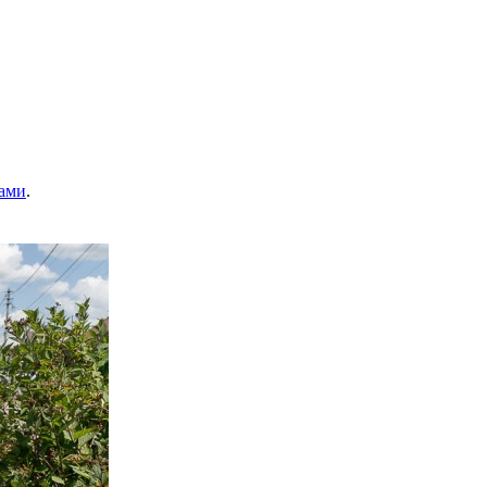
ами
.