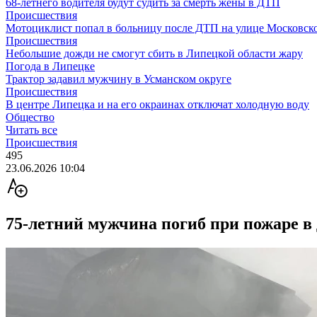
68-летнего водителя будут судить за смерть жены в ДТП
Происшествия
Мотоциклист попал в больницу после ДТП на улице Московск
Происшествия
Небольшие дожди не смогут сбить в Липецкой области жару
Погода в Липецке
Трактор задавил мужчину в Усманском округе
Происшествия
В центре Липецка и на его окраинах отключат холодную воду
Общество
Читать все
Происшествия
495
23.06.2026 10:04
75-летний мужчина погиб при пожаре в