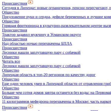
Происшествия
Сегодня в Липецке: новые ограничения, пенсии пересчитают, 
Общество
Предложение руки и сердца, дефиле беременных и лучшие ко
Общество
Горящая фритюрница в культурно-развлекательном центре выз
Происшествия
Трактор задавил мужчину в Усманском округе
Происшествия
Над областью ночью перехвачены БПЛА
Происшествия
Лесники нашли заплутавшую пару с собачкой
Общество
Читать все
Лесники нашли заплутавшую пару с собачкой
Общество
Липецкая область в топ-20 регионов по качеству дорог
Общество
Еще один человек умер в Липецкой области от отравления гри
Общество
Больше чем сотня домов завтра останется без воды: на Перво
Общество
11 килограммов мефедрона перехвачены в Москве: часть нарко
Происшествия