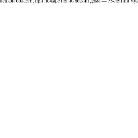
ецкой области, при пожаре погиб хозяин дома — 75-летний му