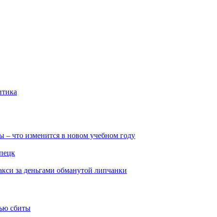
итика
ы – что изменится в новом учебном году
ипецк
такси за деньгами обманутой липчанки
тью сбиты