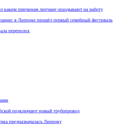
по каким причинам липчане опаздывают на работу
мпании: в Липецке прошёл первый семейный фестиваль
вала переполох
бами
майской подключают новый трубопровод
тика предназначалась Липецку