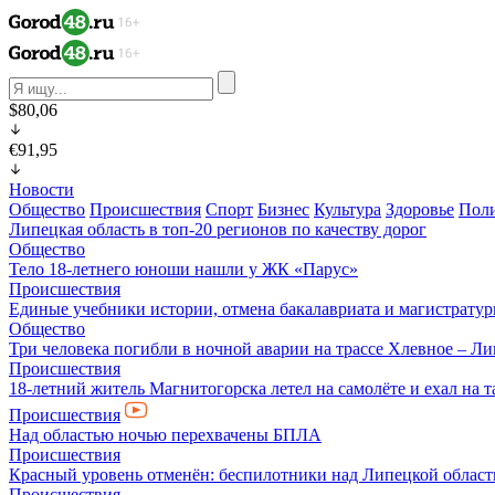
$80,06
€91,95
Новости
Общество
Происшествия
Спорт
Бизнес
Культура
Здоровье
Пол
Липецкая область в топ-20 регионов по качеству дорог
Общество
Тело 18-летнего юноши нашли у ЖК «Парус»
Происшествия
Единые учебники истории, отмена бакалавриата и магистратур
Общество
Три человека погибли в ночной аварии на трассе Хлевное – Л
Происшествия
18-летний житель Магнитогорска летел на самолёте и ехал на 
Происшествия
Над областью ночью перехвачены БПЛА
Происшествия
Красный уровень отменён: беспилотники над Липецкой облас
Происшествия