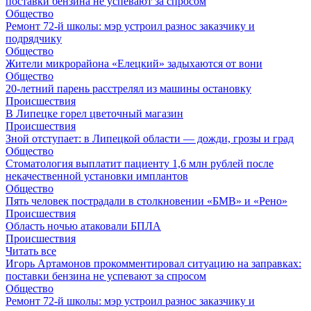
поставки бензина не успевают за спросом
Общество
Ремонт 72‑й школы: мэр устроил разнос заказчику и
подрядчику
Общество
Жители микрорайона «Елецкий» задыхаются от вони
Общество
20-летний парень расстрелял из машины остановку
Происшествия
В Липецке горел цветочный магазин
Происшествия
Зной отступает: в Липецкой области — дожди, грозы и град
Общество
Стоматология выплатит пациенту 1,6 млн рублей после
некачественной установки имплантов
Общество
Пять человек пострадали в столкновении «БМВ» и «Рено»
Происшествия
Область ночью атаковали БПЛА
Происшествия
Читать все
Игорь Артамонов прокомментировал ситуацию на заправках:
поставки бензина не успевают за спросом
Общество
Ремонт 72‑й школы: мэр устроил разнос заказчику и