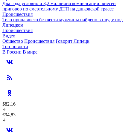
Два года условно и 3,2 миллиона компенсации: внесен
приговор по смертельному ДТП на данковской трассе
Происшествия
Тело пропавшего без вести мужчины найдено в пруду под
Липецком
Происшествия
Видео
Общество
Происшествия
Говорит Липецк
Топ новости
В России
В мире
$82,16
€94,83