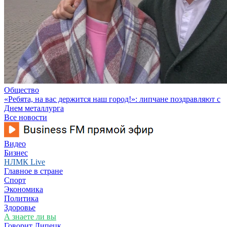
Общество
«Ребята, на вас держится наш город!»: липчане поздравляют с
Днем металлурга
Все новости
Видео
Бизнес
НЛМК Live
Главное в стране
Спорт
Экономика
Политика
Здоровье
А знаете ли вы
Говорит Липецк