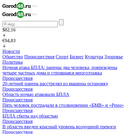
$82,16
€94,83
Новости
Общество
Происшествия
Спорт
Бизнес
Культура
Здоровье
Политика
Ночная атака БПЛА: ранены два человека, повреждены
четыре частных дома и строящаяся многоэтажка
Происшествия
20-летний парень расстрелял из машины остановку
Происшествия
Область ночью атаковали БПЛА
Происшествия
Пять человек пострадали в столкновении «БМВ» и «Рено»
Происшествия
БПЛА сбиты над областью
Происшествия
В области введен красный уровень воздушной тревоги
Происшествия