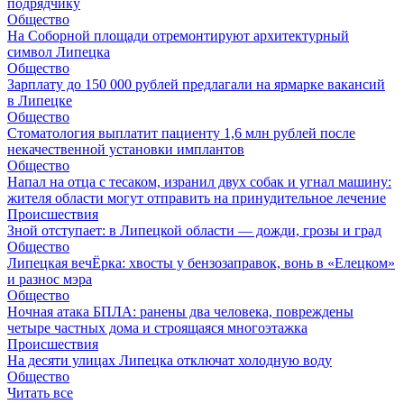
подрядчику
Общество
На Соборной площади отремонтируют архитектурный
символ Липецка
Общество
Зарплату до 150 000 рублей предлагали на ярмарке вакансий
в Липецке
Общество
Стоматология выплатит пациенту 1,6 млн рублей после
некачественной установки имплантов
Общество
Напал на отца с тесаком, изранил двух собак и угнал машину:
жителя области могут отправить на принудительное лечение
Происшествия
Зной отступает: в Липецкой области — дожди, грозы и град
Общество
Липецкая вечЁрка: хвосты у бензозаправок, вонь в «Елецком»
и разнос мэра
Общество
Ночная атака БПЛА: ранены два человека, повреждены
четыре частных дома и строящаяся многоэтажка
Происшествия
На десяти улицах Липецка отключат холодную воду
Общество
Читать все