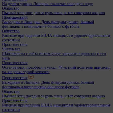
На десяти улицах Липецка отключат холодную воду
Общество
Пьяный отец посадил за руль сына, и тот совершил аварию
Происшествия
Выходные в Липецке: День физкультурника, банный
фестиваль и возвращение большого футбола
Общество
Раненые при падении БПЛА находятся в удовлетворительном
состоянии
Происшествия
Читать все
Шантажисты с сайта интим-услуг запугали подростка и его
мать
Происшествия
Остановился, подобрал и уехал: 49-летний водитель присвоил
на заправке чужой кошелек
Происшествия
Выходные в Липецке: День физкультурника, банный
фестиваль и возвращение большого футбола
Общество
Пьяный отец посадил за руль сына, и тот совершил аварию
Происшествия
Раненые при падении БПЛА находятся в удовлетворительном
состоянии