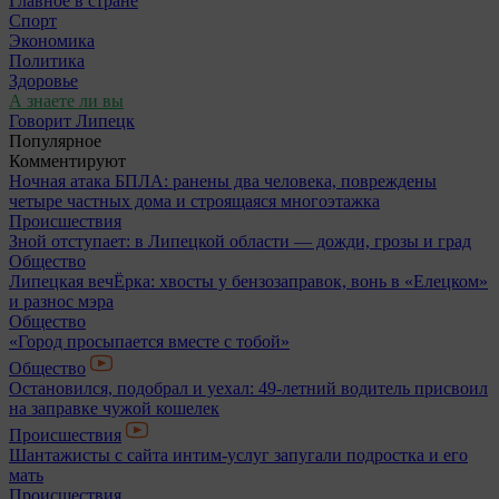
Главное в стране
Спорт
Экономика
Политика
Здоровье
А знаете ли вы
Говорит Липецк
Популярное
Комментируют
Ночная атака БПЛА: ранены два человека, повреждены
четыре частных дома и строящаяся многоэтажка
Происшествия
Зной отступает: в Липецкой области — дожди, грозы и град
Общество
Липецкая вечЁрка: хвосты у бензозаправок, вонь в «Елецком»
и разнос мэра
Общество
«Город просыпается вместе с тобой»
Общество
Остановился, подобрал и уехал: 49-летний водитель присвоил
на заправке чужой кошелек
Происшествия
Шантажисты с сайта интим-услуг запугали подростка и его
мать
Происшествия