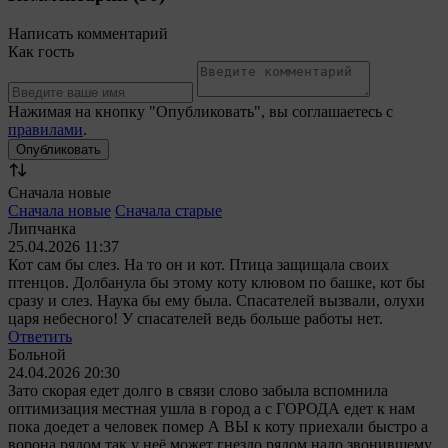
Написать комментарий
Как гость
Нажимая на кнопку "Опубликовать", вы соглашаетесь с
правилами
.
Сначала новые
Сначала новые
Сначала старые
Липчанка
25.04.2026 11:37
Кот сам бы слез. На то он и кот. Птица защищала своих
птенцов. Долбанула бы этому коту клювом по башке, кот бы
сразу и слез. Наука бы ему была. Спасателей вызвали, олухи
царя небесного! У спасателей ведь больше работы нет.
Ответить
Больной
24.04.2026 20:30
Зато скорая едет долго в связи слово забыла вспомнила
оптимизация местная ушла в город а с ГОРОДА едет к нам
пока доедет а человек помер А ВЫ к коту приехали быстро а
ворона рядом так у неё может гнездо рядом надо звонившему