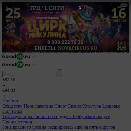
3
$82,16
€94,83
Новости
Общество
Происшествия
Спорт
Бизнес
Культура
Здоровье
Политика
Тело мужчины достали из пруда в Тербунском округе
Происшествия
Зона красного уровня расширилась ещё на пять округов