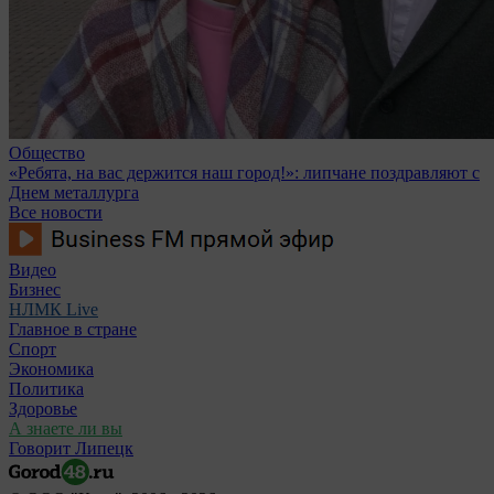
Общество
«Ребята, на вас держится наш город!»: липчане поздравляют с
Днем металлурга
Все новости
Видео
Бизнес
НЛМК Live
Главное в стране
Спорт
Экономика
Политика
Здоровье
А знаете ли вы
Говорит Липецк