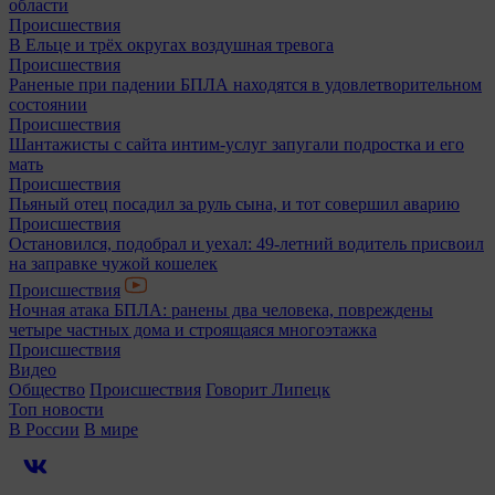
области
Происшествия
В Ельце и трёх округах воздушная тревога
Происшествия
Раненые при падении БПЛА находятся в удовлетворительном
состоянии
Происшествия
Шантажисты с сайта интим-услуг запугали подростка и его
мать
Происшествия
Пьяный отец посадил за руль сына, и тот совершил аварию
Происшествия
Остановился, подобрал и уехал: 49-летний водитель присвоил
на заправке чужой кошелек
Происшествия
Ночная атака БПЛА: ранены два человека, повреждены
четыре частных дома и строящаяся многоэтажка
Происшествия
Видео
Общество
Происшествия
Говорит Липецк
Топ новости
В России
В мире