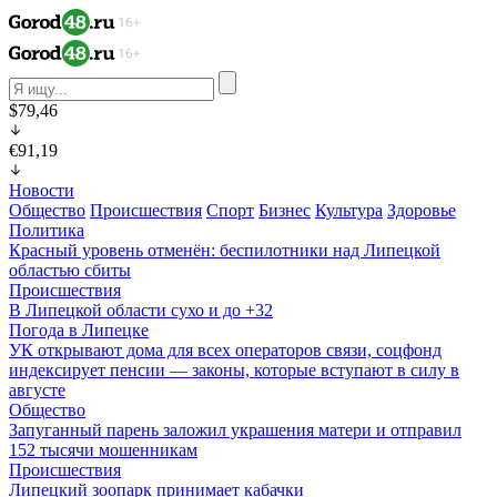
$79,46
€91,19
Новости
Общество
Происшествия
Спорт
Бизнес
Культура
Здоровье
Политика
Красный уровень отменён: беспилотники над Липецкой
областью сбиты
Происшествия
В Липецкой области сухо и до +32
Погода в Липецке
УК открывают дома для всех операторов связи, соцфонд
индексирует пенсии — законы, которые вступают в силу в
августе
Общество
Запуганный парень заложил украшения матери и отправил
152 тысячи мошенникам
Происшествия
Липецкий зоопарк принимает кабачки