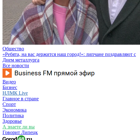
Общество
«Ребята, на вас держится наш город!»: липчане поздравляют с
Днем металлурга
Все новости
Видео
Бизнес
НЛМК Live
Главное в стране
Спорт
Экономика
Политика
Здоровье
А знаете ли вы
Говорит Липецк