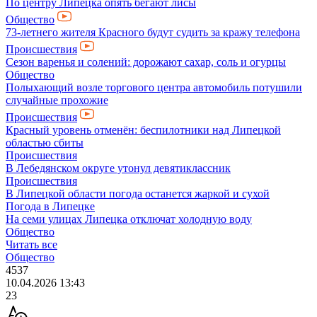
По центру Липецка опять бегают лисы
Общество
73-летнего жителя Красного будут судить за кражу телефона
Происшествия
Сезон варенья и солений: дорожают сахар, соль и огурцы
Общество
Полыхающий возле торгового центра автомобиль потушили
случайные прохожие
Происшествия
Красный уровень отменён: беспилотники над Липецкой
областью сбиты
Происшествия
В Лебедянском округе утонул девятиклассник
Происшествия
В Липецкой области погода останется жаркой и сухой
Погода в Липецке
На семи улицах Липецка отключат холодную воду
Общество
Читать все
Общество
4537
10.04.2026 13:43
23