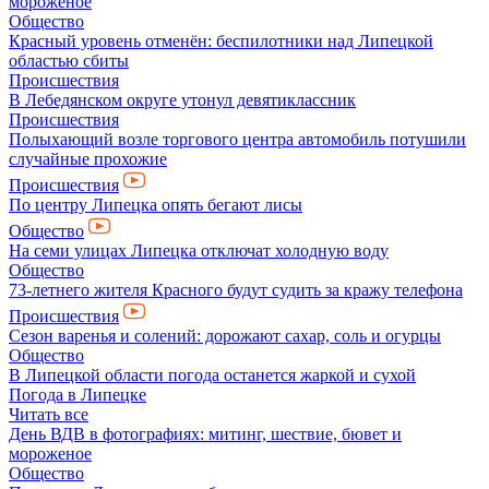
мороженое
Общество
Красный уровень отменён: беспилотники над Липецкой
областью сбиты
Происшествия
В Лебедянском округе утонул девятиклассник
Происшествия
Полыхающий возле торгового центра автомобиль потушили
случайные прохожие
Происшествия
По центру Липецка опять бегают лисы
Общество
На семи улицах Липецка отключат холодную воду
Общество
73-летнего жителя Красного будут судить за кражу телефона
Происшествия
Сезон варенья и солений: дорожают сахар, соль и огурцы
Общество
В Липецкой области погода останется жаркой и сухой
Погода в Липецке
Читать все
День ВДВ в фотографиях: митинг, шествие, бювет и
мороженое
Общество