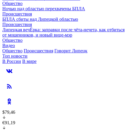
Общество
Ночью над областью перехвачены БПЛА
Происшествия
БПЛА сбиты над Липецкой областью
Происшествия
Липецкая вечЁрка: заправки после чёта-нечета, как отбиться
от мошенников, и новый вице-мэр
Общество
Видео
Общество
Происшествия
Говорит Липецк
Топ новости
В России
В мире
$79,46
€91,19