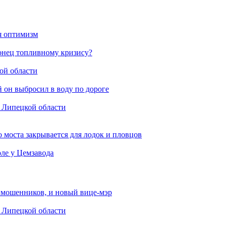
ся оптимизм
конец топливному кризису?
ой области
й он выбросил в воду по дороге
в Липецкой области
 моста закрывается для лодок и пловцов
ле у Цемзавода
от мошенников, и новый вице-мэр
в Липецкой области