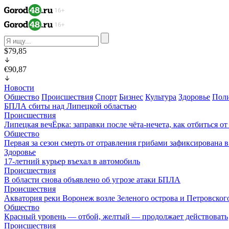
$79,85
€90,87
Новости
Общество
Происшествия
Спорт
Бизнес
Культура
Здоровье
Пол
БПЛА сбиты над Липецкой областью
Происшествия
Липецкая вечЁрка: заправки после чёта-нечета, как отбиться 
Общество
Первая за сезон смерть от отравления грибами зафиксирована 
Здоровье
17-летний курьер въехал в автомобиль
Происшествия
В области снова объявлено об угрозе атаки БПЛА
Происшествия
Акватория реки Воронеж возле Зеленого острова и Петровского
Общество
Красный уровень — отбой, желтый — продолжает действовать
Происшествия