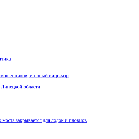
итика
от мошенников, и новый вице-мэр
в Липецкой области
 моста закрывается для лодок и пловцов