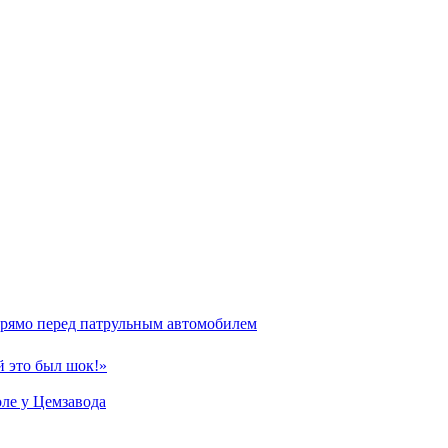
прямо перед патрульным автомобилем
й это был шок!»
ле у Цемзавода