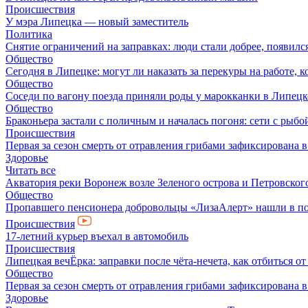
Происшествия
У мэра Липецка — новый заместитель
Политика
Снятие ограничений на заправках: люди стали добрее, появил
Общество
Сегодня в Липецке: могут ли наказать за перекуры на работе, 
Общество
Соседи по вагону поезда приняли роды у марокканки в Липецк
Общество
Браконьера застали с поличным и началась погоня: сети с рыбо
Происшествия
Первая за сезон смерть от отравления грибами зафиксирована 
Здоровье
Читать все
Акватория реки Воронеж возле Зеленого острова и Петровского
Общество
Пропавшего пенсионера добровольцы «ЛизаАлерт» нашли в по
Происшествия
17-летний курьер въехал в автомобиль
Происшествия
Липецкая вечЁрка: заправки после чёта-нечета, как отбиться 
Общество
Первая за сезон смерть от отравления грибами зафиксирована 
Здоровье