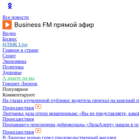
Все новости
Видео
Бизнес
НЛМК Live
Главное в стране
Спорт
Экономика
Политика
Здоровье
А знаете ли вы
Говорит Липецк
Популярное
Комментируют
На глазах изумленной публики: водитель проехал на красный 
Происшествия
Липчанка дала отпор мошенникам: «Вы не представляете, како
Происшествия
Пропавшего пенсионера добровольцы «ЛизаАлерт» нашли в по
Происшествия
В Липецке ночью горел продовольственный магазин