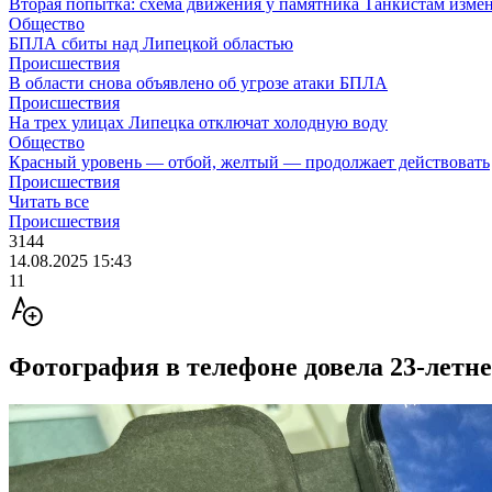
Вторая попытка: схема движения у памятника Танкистам изме
Общество
БПЛА сбиты над Липецкой областью
Происшествия
В области снова объявлено об угрозе атаки БПЛА
Происшествия
На трех улицах Липецка отключат холодную воду
Общество
Красный уровень — отбой, желтый — продолжает действовать
Происшествия
Читать все
Происшествия
3144
14.08.2025 15:43
11
Фотография в телефоне довела 23-летне