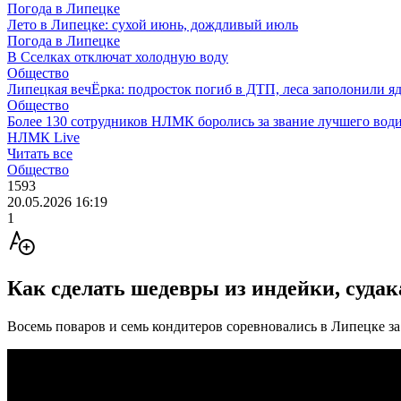
Погода в Липецке
Лето в Липецке: сухой июнь, дождливый июль
Погода в Липецке
В Сселках отключат холодную воду
Общество
Липецкая вечЁрка: подросток погиб в ДТП, леса заполонили яд
Общество
Более 130 сотрудников НЛМК боролись за звание лучшего води
НЛМК Live
Читать все
Общество
1593
20.05.2026 16:19
1
Как сделать шедевры из индейки, судак
Восемь поваров и семь кондитеров соревновались в Липецке за