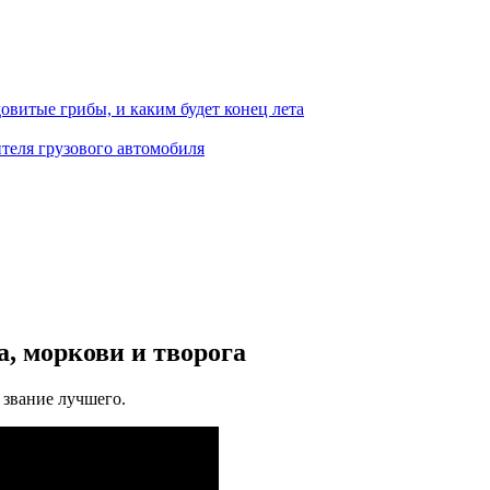
овитые грибы, и каким будет конец лета
теля грузового автомобиля
а, моркови и творога
 звание лучшего.