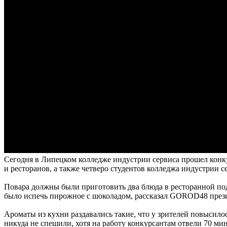
Сегодня в Липецком колледже индустрии сервиса прошел конку
и ресторанов, а также четверо студентов колледжа индустрии с
Повара должны были приготовить два блюда в ресторанной пода
было испечь пирожное с шоколадом, рассказал GOROD48 през
Ароматы из кухни раздавались такие, что у зрителей повысило
никуда не спешили, хотя на работу конкурсантам отвели 70 ми