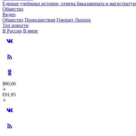
Единые учебники истории, отмена бакалавриата и магистратур
Общество
Видео
Общество
Происшествия
Говорит Липецк
Топ новости
В России
В мире
$80,06
€91,95