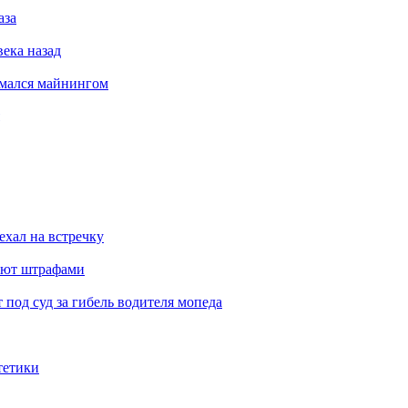
аза
века назад
имался майнингом
ехал на встречку
ают штрафами
под суд за гибель водителя мопеда
тетики