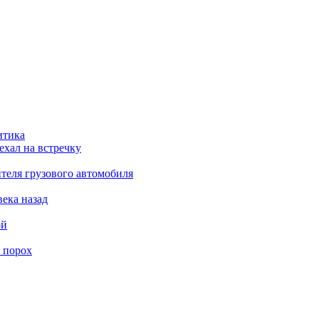
итика
ехал на встречку
теля грузового автомобиля
века назад
ой
 порох