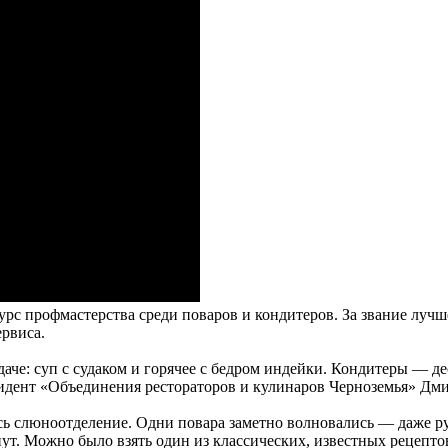
рс профмастерства среди поваров и кондитеров. За звание лучш
ервиса.
че: суп с судаком и горячее с бедром индейки. Кондитеры — де
идент «Объединения рестораторов и кулинаров Черноземья» Дм
сь слюноотделение. Одни повара заметно волновались — даже ру
нут. Можно было взять один из классических, известных рецепто