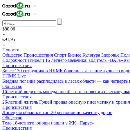
$80,06
€91,95
Новости
Общество
Происшествия
Спорт
Бизнес
Культура
Здоровье
Пол
Подробности гибели 16-летнего мальчика: водитель «ВАЗа» вы
Происшествия
Более 130 сотрудников НЛМК боролись за звание лучшего води
НЛМК Live
Бледная поганка расплодилась в лесах области — как четверть 
Общество
16-летний водитель мопеда погиб в столкновении с легковушк
Происшествия
26-летний житель Грязей продал опасную пневматику и хранил
Происшествия
Липецкая область в топ-20 регионов по качеству дорог
Общество
Тело 18-летнего юноши нашли у ЖК «Парус»
Происшествия