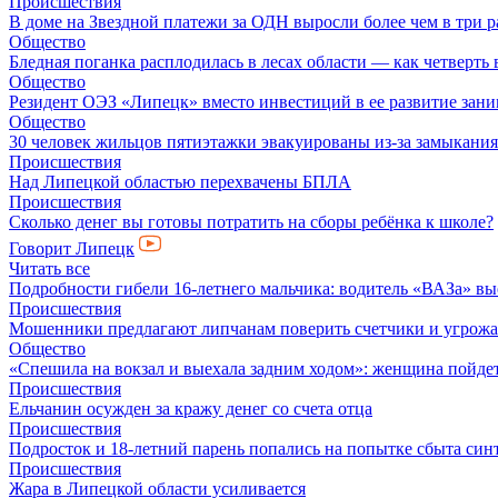
Происшествия
В доме на Звездной платежи за ОДН выросли более чем в три р
Общество
Бледная поганка расплодилась в лесах области — как четверть 
Общество
Резидент ОЭЗ «Липецк» вместо инвестиций в ее развитие зан
Общество
30 человек жильцов пятиэтажки эвакуированы из-за замыкания
Происшествия
Над Липецкой областью перехвачены БПЛА
Происшествия
Сколько денег вы готовы потратить на сборы ребёнка к школе?
Говорит Липецк
Читать все
Подробности гибели 16-летнего мальчика: водитель «ВАЗа» вы
Происшествия
Мошенники предлагают липчанам поверить счетчики и угрож
Общество
«Спешила на вокзал и выехала задним ходом»: женщина пойдет 
Происшествия
Ельчанин осужден за кражу денег со счета отца
Происшествия
Подросток и 18-летний парень попались на попытке сбыта син
Происшествия
Жара в Липецкой области усиливается