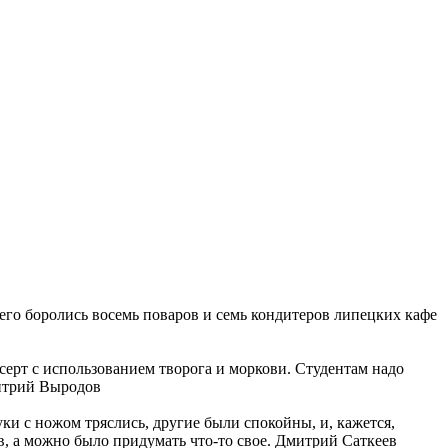
его боролись восемь поваров и семь кондитеров липецких кафе
серт с использованием творога и моркови. Студентам надо
итрий Выродов
ки с ножом тряслись, другие были спокойны, и, кажется,
в, а можно было придумать что-то свое. Дмитрий Саткеев