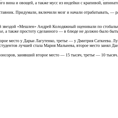
ого вина и овощей, а также мусс из индейки с крапивой, шпина
тавник. Придумали, включили мозг и начали отрабатывать, — ра
 звездой «Мешлен» Андрей Колодяжный оценивали по стобальной
лке, а также простоту сделанного — в блюде не должно было бы
рое место у Дарьи Лагутенко, третье — у Дмитрия Саткеева. Лу
 студентов лучшей стала Мария Мальнева, второе место занял Да
понсоров, занявший второе место — 15 тысяч, третье — 10 тысяч.