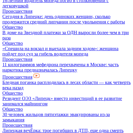
16-летний водитель мопеда погиб в столкновении с
легковушкой
Происшествия
Сегодня в Липецке: день одиноких женщин, сколько
продержится средний липчанин после увольнения с работы
Общество
В доме на Звездной платежи за ОДН выросли более чем в три
раза
Общество
«Спешила на вокзал и выехала задним ходом»: женщина
пойдет под суд за гибель водителя мопеда
Происшествия
11 килограммов мефедрона перехвачены в Москве: часть
наркотика предназначалась Липецку
Происшествия
Бледная поганка расплодилась в лесах области — как четверть
века назад
Общество
Резидент ОЭЗ «Липецк» вместо инвестиций в ее развитие
занимался майнингом
Общество
30 человек жильцов пятиэтажки эвакуированы из-за
замыкания
Происшествия
Липецкая вечЁрка: трое погибших в ДТП, еще одна смерть