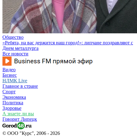
Общество
«Ребята, на вас держится наш город!»: липчане поздравляют с
Днем металлурга
Все новости
Видео
Бизнес
НЛМК Live
Главное в стране
Спорт
Экономика
Политика
Здоровье
А знаете ли вы
Говорит Липецк
© ООО "Курс", 2006 - 2026