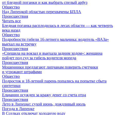
от бледной поганки и как выбрать спелый арбуз
Общество
Над Липецкой областью перехвачены БПЛА
Происшествия
Читать все
Бледная поганка расплодилась в лесах области — как четверть
века назад
Общество
Подробности гибели 16-летнего мальчика: водитель «ВАЗа»
выехал на встречку
Происшествия
«Спешила на вокзал и выехала задним ходом»: женщина
пойдет под суд за гибель водителя мопеда
Происшествия
Мошенники предлагают липчанам поверить счетчики
и угрожают штрафами
Общество
Подросток и 18-летний парень попались на попытке сбыта
синтетики
Происшествия
Ельчанин осужден за кражу денег со счета отца
Происшествия
Лето в Липецке: сухой июнь, дождливый июль
Погода в Липецке
В Сселках отключат холодную воду