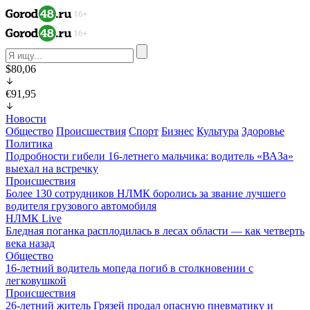
$80,06
€91,95
Новости
Общество
Происшествия
Спорт
Бизнес
Культура
Здоровье
Политика
Подробности гибели 16-летнего мальчика: водитель «ВАЗа»
выехал на встречку
Происшествия
Более 130 сотрудников НЛМК боролись за звание лучшего
водителя грузового автомобиля
НЛМК Live
Бледная поганка расплодилась в лесах области — как четверть
века назад
Общество
16-летний водитель мопеда погиб в столкновении с
легковушкой
Происшествия
26-летний житель Грязей продал опасную пневматику и