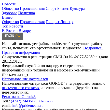
Новости
Общество
Происшествия
Спорт
Бизнес
Культура
Здоровье
Политика
Видео
Общество
Происшествия
Говорит Липецк
Топ новости
В России
В мире
Наш сайт использует файлы cookie, чтобы улучшить работу
сайта, повысить его эффективность и удобство.
Подробнее.
Правовая информация
Свидетельство о регистрации СМИ Эл № ФС77-52350 выдано
28.12.2012г.
Федеральной службой по надзору в сфере связи,
информационных технологий и массовых коммуникаций
(Роскомнадзор)
Использование материалов
Использование материалов GOROD48.ru разрешено только с
письменного согласия
и активной ссылкой (hyperlink) на
первоисточник.
Реклама на Gorod48
Тел.:
(4742) 74-08-08,
77-55-88
email:
info@pridemedia.ru
Используя данный сайт, вы даёте согласие на обработку