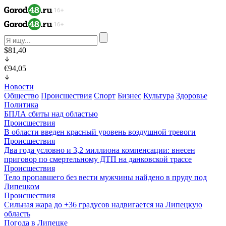
$81,40
€94,05
Новости
Общество
Происшествия
Спорт
Бизнес
Культура
Здоровье
Политика
БПЛА сбиты над областью
Происшествия
В области введен красный уровень воздушной тревоги
Происшествия
Два года условно и 3,2 миллиона компенсации: внесен
приговор по смертельному ДТП на данковской трассе
Происшествия
Тело пропавшего без вести мужчины найдено в пруду под
Липецком
Происшествия
Сильная жара до +36 градусов надвигается на Липецкую
область
Погода в Липецке