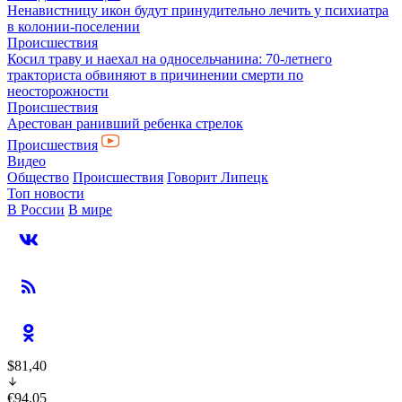
Ненавистницу икон будут принудительно лечить у психиатра
в колонии-поселении
Происшествия
Косил траву и наехал на односельчанина: 70-летнего
тракториста обвиняют в причинении смерти по
неосторожности
Происшествия
Арестован ранивший ребенка стрелок
Происшествия
Видео
Общество
Происшествия
Говорит Липецк
Топ новости
В России
В мире
$81,40
€94,05