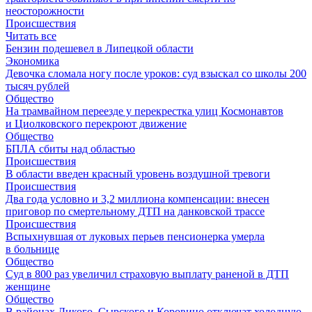
неосторожности
Происшествия
Читать все
Бензин подешевел в Липецкой области
Экономика
Девочка сломала ногу после уроков: суд взыскал со школы 200
тысяч рублей
Общество
На трамвайном переезде у перекрестка улиц Космонавтов
и Циолковского перекроют движение
Общество
БПЛА сбиты над областью
Происшествия
В области введен красный уровень воздушной тревоги
Происшествия
Два года условно и 3,2 миллиона компенсации: внесен
приговор по смертельному ДТП на данковской трассе
Происшествия
Вспыхнувшая от луковых перьев пенсионерка умерла
в больнице
Общество
Суд в 800 раз увеличил страховую выплату раненой в ДТП
женщине
Общество
В районах Дикого, Сырского и Коровино отключат холодную