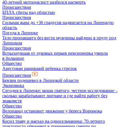
40-летний мотоциклист разбился насмерть
Происшествия
БПЛА сбиты над областью
Происшествия
Сильная жара до +36 градусов надвигается на Липецкую
область
Погода в Липецке
Тело пропавшего без вести мужчины найдено в пруду под
Липецком
Происшествия
Вспыхнувшая от луковых перьев пенсионерка умерла
в больнице
Общество
Арестован ранивший ребенка стрелок
Происшествия
Бензин подешевел в Липецкой области
Экономика
Сегодня в Липецке: мощи святого, честное исследование –
сколько зарабатывают липчане и где найти работу без
знакомств
Общество
Велопарад остановит движение у берега Воронежа
Общество
Косил траву и наехал на односельчанина: 70-летнего
тракториста обвиняют в причинении смерти по