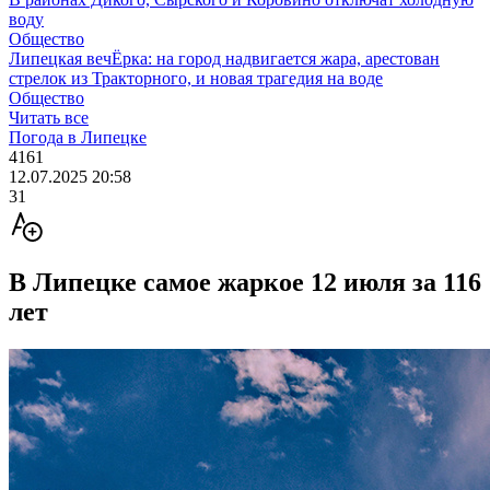
воду
Общество
Липецкая вечЁрка: на город надвигается жара, арестован
стрелок из Тракторного, и новая трагедия на воде
Общество
Читать все
Погода в Липецке
4161
12.07.2025 20:58
31
В Липецке самое жаркое 12 июля за 116
лет