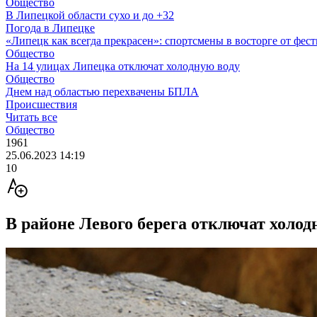
Общество
В Липецкой области сухо и до +32
Погода в Липецке
«Липецк как всегда прекрасен»: спортсмены в восторге от фес
Общество
На 14 улицах Липецка отключат холодную воду
Общество
Днем над областью перехвачены БПЛА
Происшествия
Читать все
Общество
1961
25.06.2023 14:19
10
В районе Левого берега отключат холод