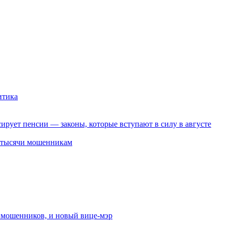
итика
ирует пенсии — законы, которые вступают в силу в августе
2 тысячи мошенникам
от мошенников, и новый вице-мэр