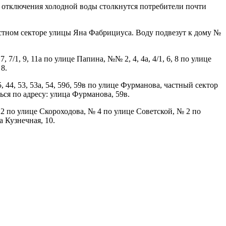
а отключения холодной воды столкнутся потребители почти
частном секторе улицы Яна Фабрициуса. Воду подвезут к дому №
, 7/1, 9, 11а по улице Папина, №№ 2, 4, 4а, 4/1, 6, 8 по улице
8.
45, 44, 53, 53а, 54, 59б, 59в по улице Фурманова, частный сектор
ся по адресу: улица Фурманова, 59в.
2 по улице Скороходова, № 4 по улице Советской, № 2 по
а Кузнечная, 10.