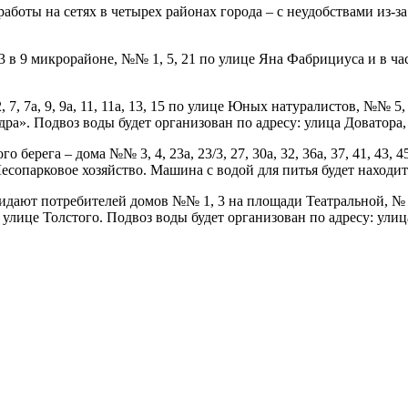
боты на сетях в четырех районах города – с неудобствами из-з
/3 в 9 микрорайоне, №№ 1, 5, 21 по улице Яна Фабрициуса и в 
 7, 7а, 9, 9а, 11, 11а, 13, 15 по улице Юных натуралистов, №№ 5, 7
». Подвоз воды будет организован по адресу: улица Доватора, 
 берега – дома №№ 3, 4, 23а, 23/3, 27, 30а, 32, 36а, 37, 41, 43, 
сопарковое хозяйство. Машина с водой для питья будет находить
ожидают потребителей домов №№ 1, 3 на площади Театральной, № 
 улице Толстого. Подвоз воды будет организован по адресу: улиц