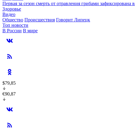
Первая за сезон смерть от отравления грибами зафиксирована 
Здоровье
Видео
Общество
Происшествия
Говорит Липецк
Топ новости
В России
В мире
$79,85
€90,87