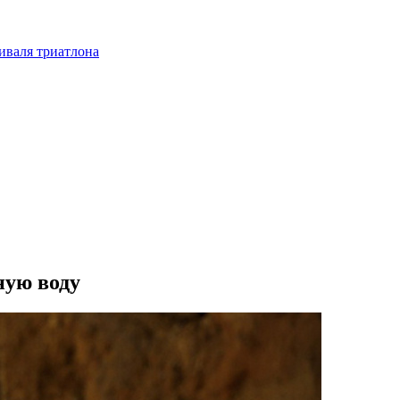
тиваля триатлона
ную воду