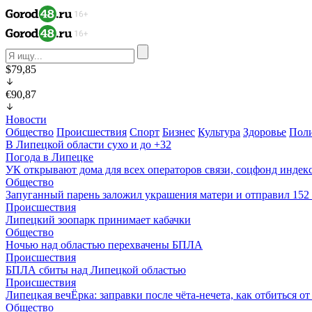
$79,85
€90,87
Новости
Общество
Происшествия
Спорт
Бизнес
Культура
Здоровье
Пол
В Липецкой области сухо и до +32
Погода в Липецке
УК открывают дома для всех операторов связи, соцфонд индекс
Общество
Запуганный парень заложил украшения матери и отправил 15
Происшествия
Липецкий зоопарк принимает кабачки
Общество
Ночью над областью перехвачены БПЛА
Происшествия
БПЛА сбиты над Липецкой областью
Происшествия
Липецкая вечЁрка: заправки после чёта-нечета, как отбиться 
Общество