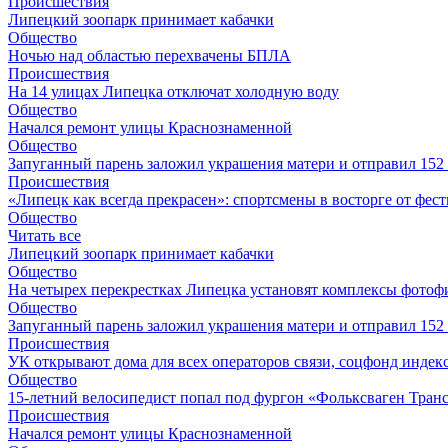
Происшествия
Липецкий зоопарк принимает кабачки
Общество
Ночью над областью перехвачены БПЛА
Происшествия
На 14 улицах Липецка отключат холодную воду
Общество
Начался ремонт улицы Краснознаменной
Общество
Запуганный парень заложил украшения матери и отправил 15
Происшествия
«Липецк как всегда прекрасен»: спортсмены в восторге от фес
Общество
Читать все
Липецкий зоопарк принимает кабачки
Общество
На четырех перекрестках Липецка установят комплексы фотоф
Общество
Запуганный парень заложил украшения матери и отправил 15
Происшествия
УК открывают дома для всех операторов связи, соцфонд индекс
Общество
15-летний велосипедист попал под фургон «Фольксваген Транс
Происшествия
Начался ремонт улицы Краснознаменной