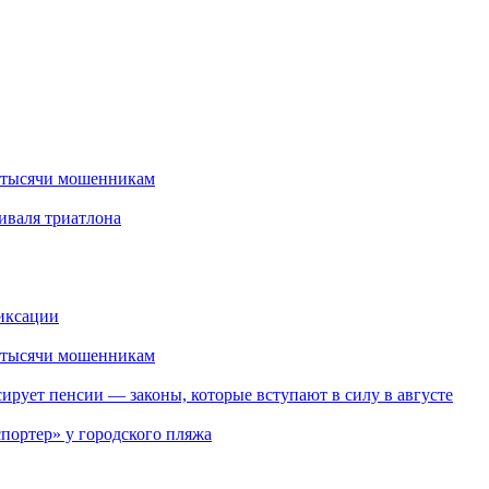
2 тысячи мошенникам
тиваля триатлона
иксации
2 тысячи мошенникам
ирует пенсии — законы, которые вступают в силу в августе
портер» у городского пляжа