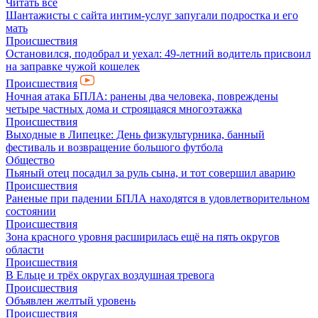
Читать все
Шантажисты с сайта интим-услуг запугали подростка и его
мать
Происшествия
Остановился, подобрал и уехал: 49-летний водитель присвоил
на заправке чужой кошелек
Происшествия
Ночная атака БПЛА: ранены два человека, повреждены
четыре частных дома и строящаяся многоэтажка
Происшествия
Выходные в Липецке: День физкультурника, банный
фестиваль и возвращение большого футбола
Общество
Пьяный отец посадил за руль сына, и тот совершил аварию
Происшествия
Раненые при падении БПЛА находятся в удовлетворительном
состоянии
Происшествия
Зона красного уровня расширилась ещё на пять округов
области
Происшествия
В Ельце и трёх округах воздушная тревога
Происшествия
Объявлен желтый уровень
Происшествия