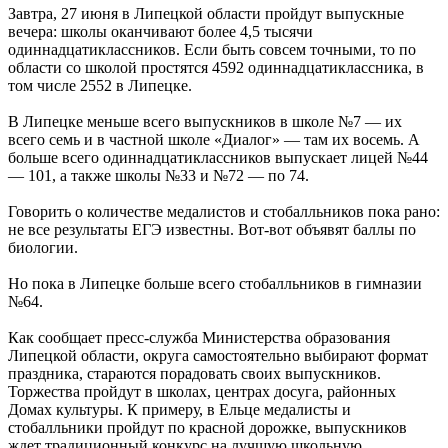
Завтра, 27 июня в Липецкой области пройдут выпускные
вечера: школы оканчивают более 4,5 тысячи
одиннадцатиклассников. Если быть совсем точными, то по
области со школой простятся 4592 одиннадцатиклассника, в
том числе 2552 в Липецке.
В Липецке меньше всего выпускников в школе №7 — их
всего семь и в частной школе «Диалог» — там их восемь. А
больше всего одиннадцатиклассников выпускает лицей №44
— 101, а также школы №33 и №72 — по 74.
Говорить о количестве медалистов и стобалльников пока рано:
не все результаты ЕГЭ известны. Вот-вот объявят баллы по
биологии.
Но пока в Липецке больше всего стобалльников в гимназии
№64.
Как сообщает пресс-служба Министерства образования
Липецкой области, округа самостоятельно выбирают формат
праздника, стараются порадовать своих выпускников.
Торжества пройдут в школах, центрах досуга, районных
Домах культуры. К примеру, в Ельце медалисты и
стобалльники пройдут по красной дорожке, выпускников
ждет традиционный конкурс на лучшую школьную