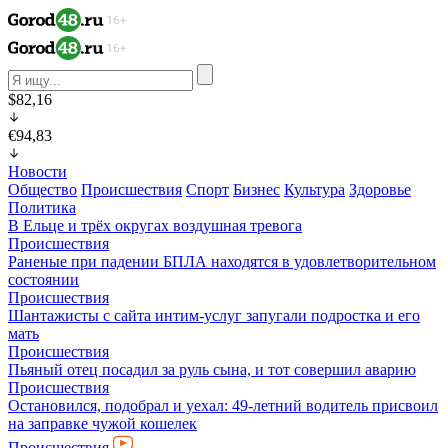
$82,16
€94,83
Новости
Общество
Происшествия
Спорт
Бизнес
Культура
Здоровье
Политика
В Ельце и трёх округах воздушная тревога
Происшествия
Раненые при падении БПЛА находятся в удовлетворительном
состоянии
Происшествия
Шантажисты с сайта интим-услуг запугали подростка и его
мать
Происшествия
Пьяный отец посадил за руль сына, и тот совершил аварию
Происшествия
Остановился, подобрал и уехал: 49-летний водитель присвоил
на заправке чужой кошелек
Происшествия