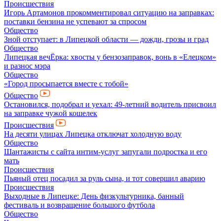
Происшествия
Игорь Артамонов прокомментировал ситуацию на заправках:
поставки бензина не успевают за спросом
Общество
Зной отступает: в Липецкой области — дожди, грозы и град
Общество
Липецкая вечЁрка: хвосты у бензозаправок, вонь в «Елецком»
и разнос мэра
Общество
«Город просыпается вместе с тобой»
Общество
Остановился, подобрал и уехал: 49-летний водитель присвоил
на заправке чужой кошелек
Происшествия
На десяти улицах Липецка отключат холодную воду
Общество
Шантажисты с сайта интим-услуг запугали подростка и его
мать
Происшествия
Пьяный отец посадил за руль сына, и тот совершил аварию
Происшествия
Выходные в Липецке: День физкультурника, банный
фестиваль и возвращение большого футбола
Общество