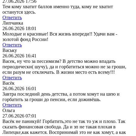
27.06.2026 17:56
Тем кому хватит баллов именно туда, кому не хватит
останутся здесь.
Ответить
Липчанка
26.06.2026 18:01
Молодые и красивые! Вся жизнь впереди!! Удачи вам -
золотой фонд России!
Ответить
Ваську
26.06.2026 16:41
Васек, ну что за пессимизм? В детство можно впадать
периодически( шучу), да и горбатиться можно не за гроши,
если разум не отключать. В жизни место есть всему!!!
Ответить
Васёк
26.06.2026 16:01
Завтра последний день детства, а потом хомут на шею и
горбатить за гроши до пенсии, если доживёшь.
Ответить
Ольга
27.06.2026 07:01
Васёк не паникуй! Горбатить,это не так то уж и плохо. Так
сказать финансовая свобода. Да и зп не такая плохая в
Липецке,как кажется. Воспринимай это не как хомут, а как