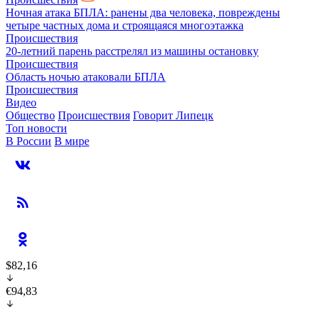
Ночная атака БПЛА: ранены два человека, повреждены
четыре частных дома и строящаяся многоэтажка
Происшествия
20-летний парень расстрелял из машины остановку
Происшествия
Область ночью атаковали БПЛА
Происшествия
Видео
Общество
Происшествия
Говорит Липецк
Топ новости
В России
В мире
$82,16
€94,83