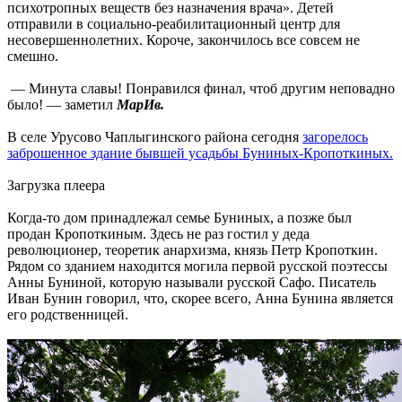
психотропных веществ без назначения врача». Детей
отправили в социально-реабилитационный центр для
несовершеннолетних. Короче, закончилось все совсем не
смешно.
— Минута славы! Понравился финал, чтоб другим неповадно
было! — заметил
МарИв.
В селе Урусово Чаплыгинского района сегодня
загорелось
заброшенное здание бывшей усадьбы Буниных-Кропоткиных.
Загрузка плеера
Когда-то дом принадлежал семье Буниных, а позже был
продан Кропоткиным. Здесь не раз гостил у деда
революционер, теоретик анархизма, князь Петр Кропоткин.
Рядом со зданием находится могила первой русской поэтессы
Анны Буниной, которую называли русской Сафо. Писатель
Иван Бунин говорил, что, скорее всего, Анна Бунина является
его родственницей.