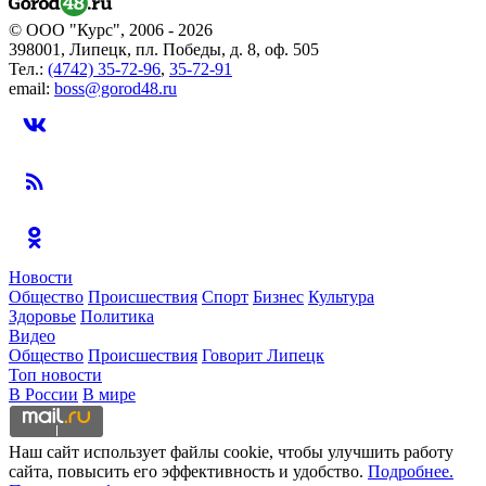
© ООО "Курс", 2006 - 2026
398001, Липецк, пл. Победы, д. 8, оф. 505
Тел.:
(4742) 35-72-96
,
35-72-91
email:
boss@gorod48.ru
Новости
Общество
Происшествия
Спорт
Бизнес
Культура
Здоровье
Политика
Видео
Общество
Происшествия
Говорит Липецк
Топ новости
В России
В мире
Наш сайт использует файлы cookie, чтобы улучшить работу
сайта, повысить его эффективность и удобство.
Подробнее.