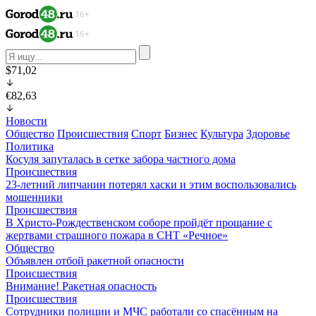
$71,02
€82,63
Новости
Общество
Происшествия
Спорт
Бизнес
Культура
Здоровье
Политика
Косуля запуталась в сетке забора частного дома
Происшествия
23-летний липчанин потерял хаски и этим воспользовались
мошенники
Происшествия
В Христо-Рождественском соборе пройдёт прощание с
жертвами страшного пожара в СНТ «Речное»
Общество
Объявлен отбой ракетной опасности
Происшествия
Внимание! Ракетная опасность
Происшествия
Сотрудники полиции и МЧС работали со спасённым на