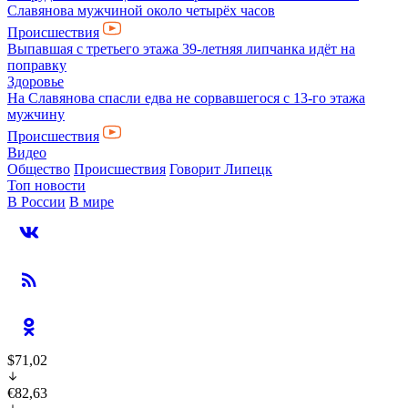
Славянова мужчиной около четырёх часов
Происшествия
Выпавшая с третьего этажа 39-летняя липчанка идёт на
поправку
Здоровье
На Славянова спасли едва не сорвавшегося с 13-го этажа
мужчину
Происшествия
Видео
Общество
Происшествия
Говорит Липецк
Топ новости
В России
В мире
$71,02
€82,63