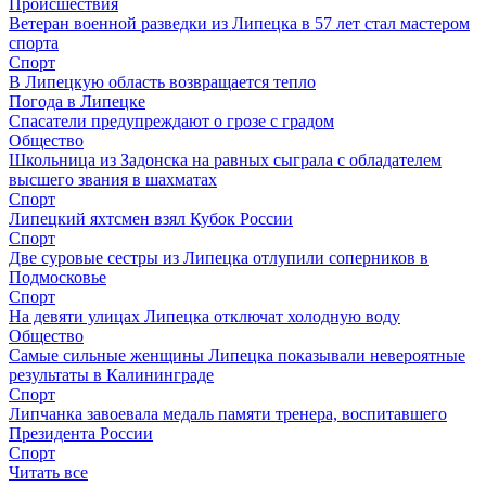
Происшествия
Ветеран военной разведки из Липецка в 57 лет стал мастером
спорта
Спорт
В Липецкую область возвращается тепло
Погода в Липецке
Спасатели предупреждают о грозе с градом
Общество
Школьница из Задонска на равных сыграла с обладателем
высшего звания в шахматах
Спорт
Липецкий яхтсмен взял Кубок России
Спорт
Две суровые сестры из Липецка отлупили соперников в
Подмосковье
Спорт
На девяти улицах Липецка отключат холодную воду
Общество
Самые сильные женщины Липецка показывали невероятные
результаты в Калининграде
Спорт
Липчанка завоевала медаль памяти тренера, воспитавшего
Президента России
Спорт
Читать все