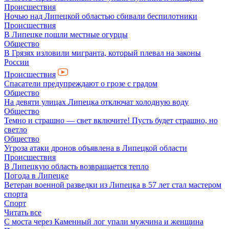
Происшествия
Ночью над Липецкой областью сбивали беспилотники
Происшествия
В Липецке пошли местные огурцы
Общество
В Грязях изловили мигранта, который плевал на законы
России
Происшествия
Спасатели предупреждают о грозе с градом
Общество
На девяти улицах Липецка отключат холодную воду
Общество
Темно и страшно — свет включите! Пусть будет страшно, но
светло
Общество
Угроза атаки дронов объявлена в Липецкой области
Происшествия
В Липецкую область возвращается тепло
Погода в Липецке
Ветеран военной разведки из Липецка в 57 лет стал мастером
спорта
Спорт
Читать все
С моста через Каменный лог упали мужчина и женщина