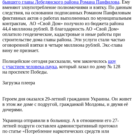
бывшего главы Лебедянского района Романа Панфилова
. Ему
вменяют злоупотребление полномочиями и взятку. По данным
следствия, на основании подписанных Романом Панфиловым
фиктивных актов о работах выполненных по муниципальным
контрактам, АО «Свой Дом» получило из бюджета района
44,4 миллиона рублей. В благодарность АО «Свой Дом»
оплатило геодезические, кадастровые и иные работы при
строительстве дома главы района. Эти услуги стали частью
оговоренной взятки в четыре миллиона рублей. Экс-глава
вину не признает.
Полицейские сегодня рассказали, чем закончилось
шоу
с участием человека-паука
, который лазал по дому № 128
на проспекте Победы.
Загрузка плеера
Героем дня оказался 29-летний гражданин Украины. Он живет
в этом же доме с подругой, гражданкой Молдовы, и двумя её
дочерями.
Украинца отправили в больницу. А в отношении его 27-
летней подруги составлен административный протокол
по статье «Потребление наркотических средств или