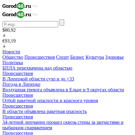
$80,92
€93,19
Новости
Общество
Происшествия
Спорт
Бизнес
Культура
Здоровье
Политика
БПЛА перехвачены над областью
Происшествия
В Липецкой области сухо и до +33
Погода в Липецке
Воздушная тревога объявлена в Ельце и 9 округах области
Происшествия
Отбой ракетной опасности и красного уровня
Происшествия
В области объявлена ракетная опасность
Происшествия
34-летний липчанин прошел сквозь стены за запчастями и
рыбацким снаряжением
Происшествия