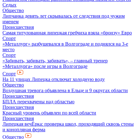
Седых
Общество
Липчанка девять лет скрывалась от следствия под чужим
именем
Происшествия
Самая титулованная липецкая гребчиха взяла «бронзу» Евро
Спорт
«Металлург» разбушевался в Волгограде и поднялся на 3-е
место
Спорт
«Забивать, забивать, забивать», – главный тренер
«Металлурга» после игры в Волгограде
Спорт
На 11 улицах Липецка отключат холодную воду
Общество
Воздушная тревога объявлена в Ельце и 9 округах области
Происшествия
БПЛА перехвачены над областью
Происшествия
Красный уровень объявлен по всей области
Происшествия
Липецкая вечЁрка: проверка школ, проходящий сквозь стены
и конопляная ферма
Общество