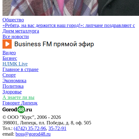
Общество
«Ребята, на вас держится наш город!»: липчане поздравляют с
Днем металлурга
Все новости
Видео
Бизнес
НЛМК Live
Главное в стране
Спорт
Экономика
Политика
Здоровье
А знаете ли вы
Говорит Липецк
© ООО "Курс", 2006 - 2026
398001, Липецк, пл. Победы, д. 8, оф. 505
Тел.:
(4742) 35-72-96
,
35-72-91
email:
boss@gorod48.ru