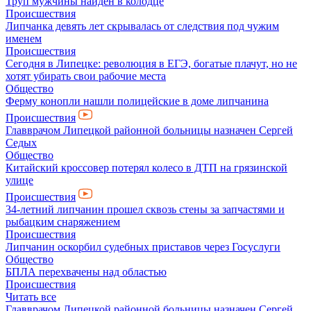
Труп мужчины найден в колодце
Происшествия
Липчанка девять лет скрывалась от следствия под чужим
именем
Происшествия
Сегодня в Липецке: революция в ЕГЭ, богатые плачут, но не
хотят убирать свои рабочие места
Общество
Ферму конопли нашли полицейские в доме липчанина
Происшествия
Главврачом Липецкой районной больницы назначен Сергей
Седых
Общество
Китайский кроссовер потерял колесо в ДТП на грязинской
улице
Происшествия
34-летний липчанин прошел сквозь стены за запчастями и
рыбацким снаряжением
Происшествия
Липчанин оскорбил судебных приставов через Госуслуги
Общество
БПЛА перехвачены над областью
Происшествия
Читать все
Главврачом Липецкой районной больницы назначен Сергей