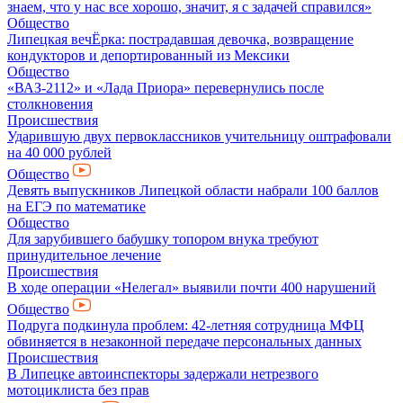
знаем, что у нас все хорошо, значит, я с задачей справился»
Общество
Липецкая вечЁрка: пострадавшая девочка, возвращение
кондукторов и депортированный из Мексики
Общество
«ВАЗ-2112» и «Лада Приора» перевернулись после
столкновения
Происшествия
Ударившую двух первоклассников учительницу оштрафовали
на 40 000 рублей
Общество
Девять выпускников Липецкой области набрали 100 баллов
на ЕГЭ по математике
Общество
Для зарубившего бабушку топором внука требуют
принудительное лечение
Происшествия
В ходе операции «Нелегал» выявили почти 400 нарушений
Общество
Подруга подкинула проблем: 42-летняя сотрудница МФЦ
обвиняется в незаконной передаче персональных данных
Происшествия
В Липецке автоинспекторы задержали нетрезвого
мотоциклиста без прав