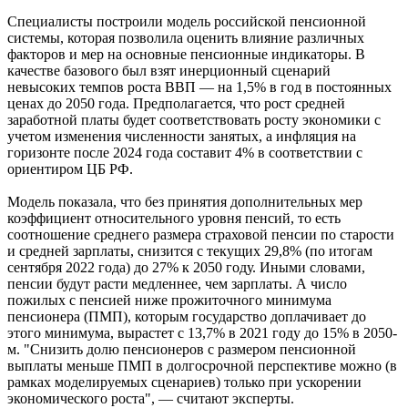
Специалисты построили модель российской пенсионной
системы, которая позволила оценить влияние различных
факторов и мер на основные пенсионные индикаторы. В
качестве базового был взят инерционный сценарий
невысоких темпов роста ВВП — на 1,5% в год в постоянных
ценах до 2050 года. Предполагается, что рост средней
заработной платы будет соответствовать росту экономики с
учетом изменения численности занятых, а инфляция на
горизонте после 2024 года составит 4% в соответствии с
ориентиром ЦБ РФ.
Модель показала, что без принятия дополнительных мер
коэффициент относительного уровня пенсий, то есть
соотношение среднего размера страховой пенсии по старости
и средней зарплаты, снизится с текущих 29,8% (по итогам
сентября 2022 года) до 27% к 2050 году. Иными словами,
пенсии будут расти медленнее, чем зарплаты. А число
пожилых с пенсией ниже прожиточного минимума
пенсионера (ПМП), которым государство доплачивает до
этого минимума, вырастет с 13,7% в 2021 году до 15% в 2050-
м. "Снизить долю пенсионеров с размером пенсионной
выплаты меньше ПМП в долгосрочной перспективе можно (в
рамках моделируемых сценариев) только при ускорении
экономического роста", — считают эксперты.