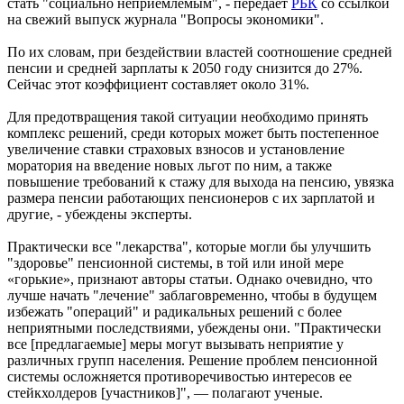
стать "социально неприемлемым", - передает
РБК
со ссылкой
на свежий выпуск журнала "Вопросы экономики".
По их словам, при бездействии властей соотношение средней
пенсии и средней зарплаты к 2050 году снизится до 27%.
Сейчас этот коэффициент составляет около 31%.
Для предотвращения такой ситуации необходимо принять
комплекс решений, среди которых может быть постепенное
увеличение ставки страховых взносов и установление
моратория на введение новых льгот по ним, а также
повышение требований к стажу для выхода на пенсию, увязка
размера пенсии работающих пенсионеров с их зарплатой и
другие, - убеждены эксперты.
Практически все "лекарства", которые могли бы улучшить
"здоровье" пенсионной системы, в той или иной мере
«горькие», признают авторы статьи. Однако очевидно, что
лучше начать "лечение" заблаговременно, чтобы в будущем
избежать "операций" и радикальных решений с более
неприятными последствиями, убеждены они. "Практически
все [предлагаемые] меры могут вызывать неприятие у
различных групп населения. Решение проблем пенсионной
системы осложняется противоречивостью интересов ее
стейкхолдеров [участников]", — полагают ученые.