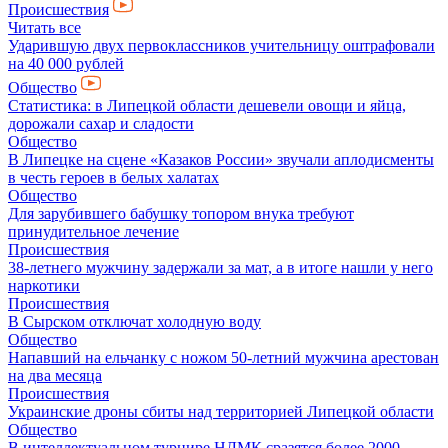
Происшествия
Читать все
Ударившую двух первоклассников учительницу оштрафовали
на 40 000 рублей
Общество
Статистика: в Липецкой области дешевели овощи и яйца,
дорожали сахар и сладости
Общество
В Липецке на сцене «Казаков России» звучали аплодисменты
в честь героев в белых халатах
Общество
Для зарубившего бабушку топором внука требуют
принудительное лечение
Происшествия
38-летнего мужчину задержали за мат, а в итоге нашли у него
наркотики
Происшествия
В Сырском отключат холодную воду
Общество
Напавший на ельчанку с ножом 50-летний мужчина арестован
на два месяца
Происшествия
Украинские дроны сбиты над территорией Липецкой области
Общество
В интеллектуальном турнире НЛМК сразятся более 2000