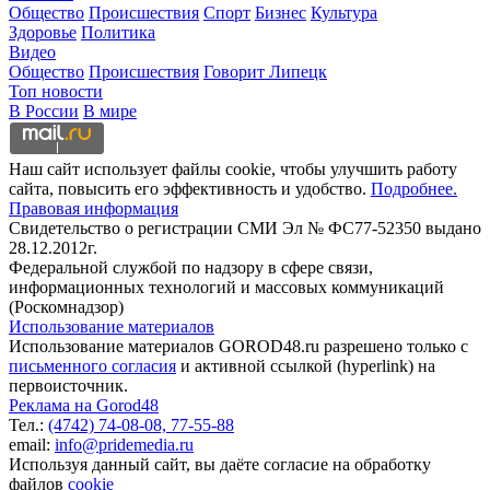
Общество
Происшествия
Спорт
Бизнес
Культура
Здоровье
Политика
Видео
Общество
Происшествия
Говорит Липецк
Топ новости
В России
В мире
Наш сайт использует файлы cookie, чтобы улучшить работу
сайта, повысить его эффективность и удобство.
Подробнее.
Правовая информация
Свидетельство о регистрации СМИ Эл № ФС77-52350 выдано
28.12.2012г.
Федеральной службой по надзору в сфере связи,
информационных технологий и массовых коммуникаций
(Роскомнадзор)
Использование материалов
Использование материалов GOROD48.ru разрешено только с
письменного согласия
и активной ссылкой (hyperlink) на
первоисточник.
Реклама на Gorod48
Тел.:
(4742) 74-08-08,
77-55-88
email:
info@pridemedia.ru
Используя данный сайт, вы даёте согласие на обработку
файлов
cookie