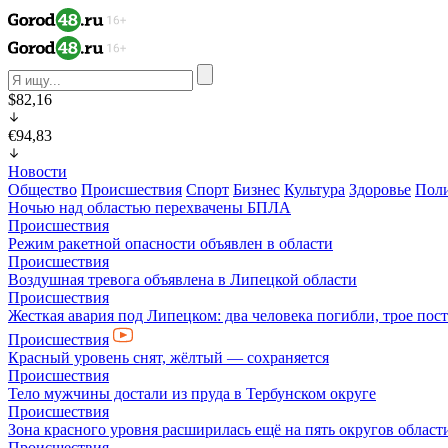
$82,16
€94,83
Новости
Общество
Происшествия
Спорт
Бизнес
Культура
Здоровье
Пол
Ночью над областью перехвачены БПЛА
Происшествия
Режим ракетной опасности объявлен в области
Происшествия
Воздушная тревога объявлена в Липецкой области
Происшествия
Жесткая авария под Липецком: два человека погибли, трое пос
Происшествия
Красный уровень снят, жёлтый — сохраняется
Происшествия
Тело мужчины достали из пруда в Тербунском округе
Происшествия
Зона красного уровня расширилась ещё на пять округов област
Происшествия