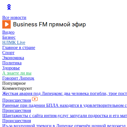
Все новости
Видео
Бизнес
НЛМК Live
Главное в стране
Спорт
Экономика
Политика
Здоровье
А знаете ли вы
Говорит Липецк
Популярное
Комментируют
Жесткая авария под Липецком: два человека погибли, трое пос
Происшествия
Раненые при падении БПЛА находятся в удовлетворительном 
Происшествия
Шантажисты с сайта интим-услуг запугали подростка и его мат
Происшествия
Из-за воздушной тревоги в Липецке отменён ночной велозаезд