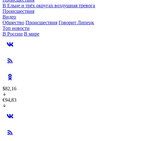
В Ельце и трёх округах воздушная тревога
Происшествия
Видео
Общество
Происшествия
Говорит Липецк
Топ новости
В России
В мире
$82,16
€94,83