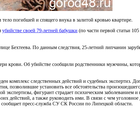
тело погибшей и спящего внука в залитой кровью квартире.
м
убийстве своей 79-летней бабушки
(по части первой статьи 105
 улице Бехтеева. По данным следствия, 25-летний липчанин зар
тери крови. Об убийстве сообщили родственники мужчины, кото
еден комплекс следственных действий и судебных экспертиз. Д
тия, позволившие установить все обстоятельства произошедшего
й экспертизы, фигурант страдает психическим заболеванием и 
их действий, а также руководить ими. В связи с чем уголовное 
 сообщает пресс-служба СУ СК России по Липецкой области.