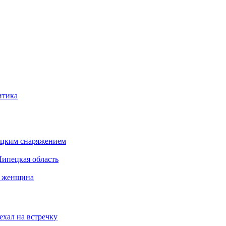
итика
бацким снаряжением
Липецкая область
а женщина
ехал на встречку