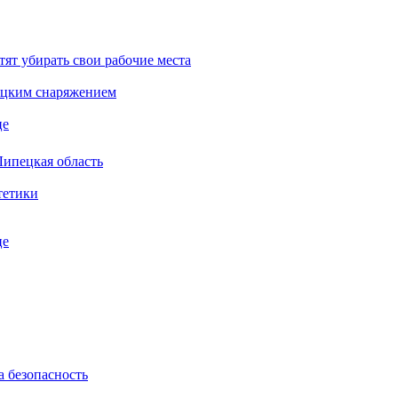
тят убирать свои рабочие места
бацким снаряжением
це
Липецкая область
тетики
це
а безопасность