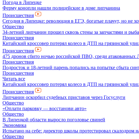
Погода в Липецке
Ферму конопли нашли полицейские в доме липчанина
Происшествия
Сегодня в Липецке: революция в ЕГЭ, богатые плачут, но не хо
Общество
34-летний липчанин прошел сквозь стены за запчастями и ры
Происшествия
Китайский кроссовер потерял колесо в ДТП на грязинской ули
Происшествия
475 дронов сбито ночью российской ПВО, среди атакованных 
Происшествия
Подросток и 18-летний парень попались на попытке сбыта син
Происшествия
Читать все
Китайский кроссовер потерял колесо в ДТП на грязинской ули
Происшествия
Липчанин оскорбил судебных приставов через Госуслуги
Общество
«Оплати парковку — восстанови авто»
Общество
В Липецкой области выросло поголовье свиней
Экономика
Испытано на себе: директор школы протестировал скалодром н
Общество