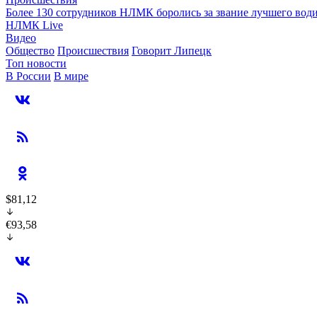
Более 130 сотрудников НЛМК боролись за звание лучшего води
НЛМК Live
Видео
Общество
Происшествия
Говорит Липецк
Топ новости
В России
В мире
$81,12
€93,58