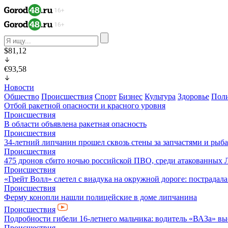
$81,12
€93,58
Новости
Общество
Происшествия
Спорт
Бизнес
Культура
Здоровье
Пол
Отбой ракетной опасности и красного уровня
Происшествия
В области объявлена ракетная опасность
Происшествия
34-летний липчанин прошел сквозь стены за запчастями и ры
Происшествия
475 дронов сбито ночью российской ПВО, среди атакованных 
Происшествия
«Грейт Волл» слетел с виадука на окружной дороге: пострадал
Происшествия
Ферму конопли нашли полицейские в доме липчанина
Происшествия
Подробности гибели 16-летнего мальчика: водитель «ВАЗа» вы
Происшествия