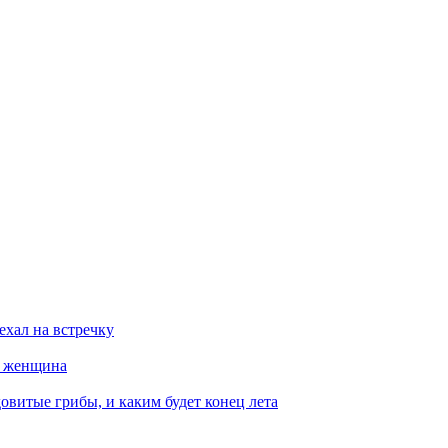
ехал на встречку
а женщина
овитые грибы, и каким будет конец лета