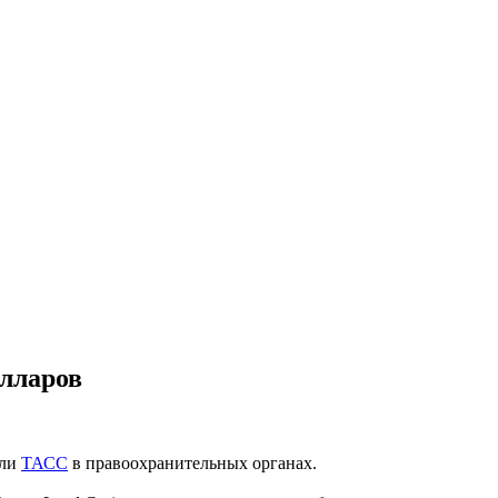
олларов
или
ТАСС
в правоохранительных органах.