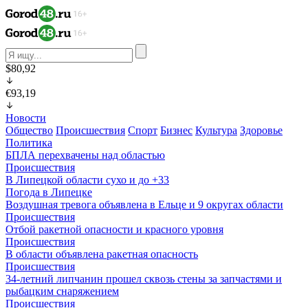
$80,92
€93,19
Новости
Общество
Происшествия
Спорт
Бизнес
Культура
Здоровье
Политика
БПЛА перехвачены над областью
Происшествия
В Липецкой области сухо и до +33
Погода в Липецке
Воздушная тревога объявлена в Ельце и 9 округах области
Происшествия
Отбой ракетной опасности и красного уровня
Происшествия
В области объявлена ракетная опасность
Происшествия
34-летний липчанин прошел сквозь стены за запчастями и
рыбацким снаряжением
Происшествия