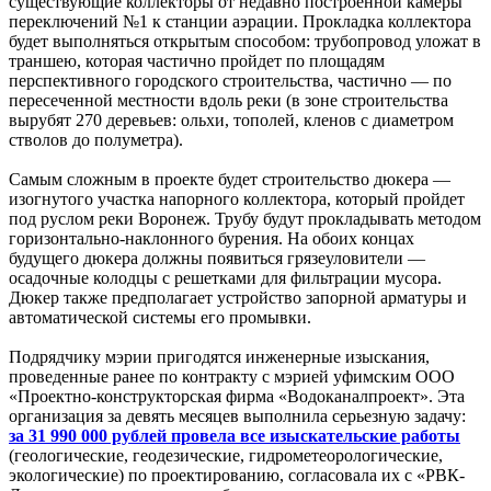
существующие коллекторы от недавно построенной камеры
переключений №1 к станции аэрации. Прокладка коллектора
будет выполняться открытым способом: трубопровод уложат в
траншею, которая частично пройдет по площадям
перспективного городского строительства, частично — по
пересеченной местности вдоль реки (в зоне строительства
вырубят 270 деревьев: ольхи, тополей, кленов с диаметром
стволов до полуметра).
Самым сложным в проекте будет строительство дюкера —
изогнутого участка напорного коллектора, который пройдет
под руслом реки Воронеж. Трубу будут прокладывать методом
горизонтально-наклонного бурения. На обоих концах
будущего дюкера должны появиться грязеуловители —
осадочные колодцы с решетками для фильтрации мусора.
Дюкер также предполагает устройство запорной арматуры и
автоматической системы его промывки.
Подрядчику мэрии пригодятся инженерные изыскания,
проведенные ранее по контракту с мэрией уфимским ООО
«Проектно-конструкторская фирма «Водоканалпроект». Эта
организация за девять месяцев выполнила серьезную задачу:
за 31 990 000 рублей провела все изыскательские работы
(геологические, геодезические, гидрометеорологические,
экологические) по проектированию, согласовала их с «РВК-