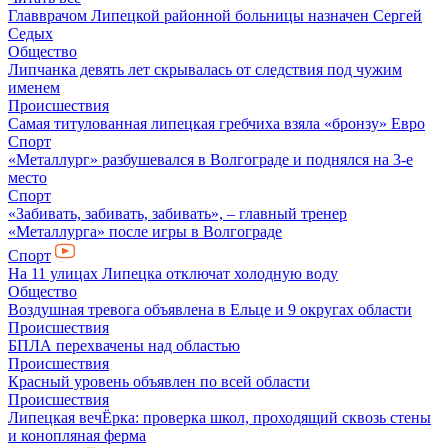
Главврачом Липецкой районной больницы назначен Сергей
Седых
Общество
Липчанка девять лет скрывалась от следствия под чужим
именем
Происшествия
Самая титулованная липецкая гребчиха взяла «бронзу» Евро
Спорт
«Металлург» разбушевался в Волгограде и поднялся на 3-е
место
Спорт
«Забивать, забивать, забивать», – главный тренер
«Металлурга» после игры в Волгограде
Спорт
На 11 улицах Липецка отключат холодную воду
Общество
Воздушная тревога объявлена в Ельце и 9 округах области
Происшествия
БПЛА перехвачены над областью
Происшествия
Красный уровень объявлен по всей области
Происшествия
Липецкая вечЁрка: проверка школ, проходящий сквозь стены
и конопляная ферма