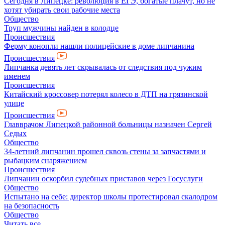
Сегодня в Липецке: революция в ЕГЭ, богатые плачут, но не
хотят убирать свои рабочие места
Общество
Труп мужчины найден в колодце
Происшествия
Ферму конопли нашли полицейские в доме липчанина
Происшествия
Липчанка девять лет скрывалась от следствия под чужим
именем
Происшествия
Китайский кроссовер потерял колесо в ДТП на грязинской
улице
Происшествия
Главврачом Липецкой районной больницы назначен Сергей
Седых
Общество
34-летний липчанин прошел сквозь стены за запчастями и
рыбацким снаряжением
Происшествия
Липчанин оскорбил судебных приставов через Госуслуги
Общество
Испытано на себе: директор школы протестировал скалодром
на безопасность
Общество
Читать все