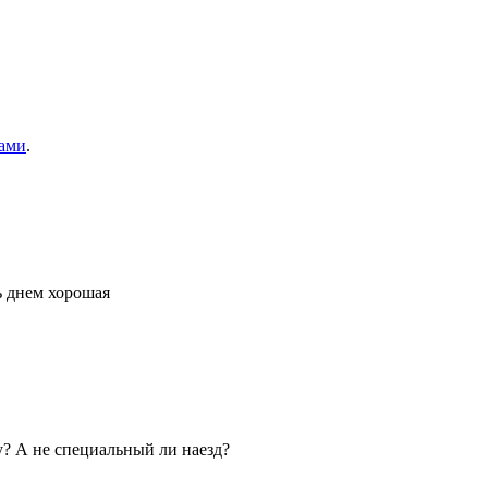
ами
.
ь днем хорошая
у? А не специальный ли наезд?