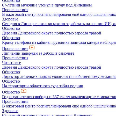
Общество
67-летний мужчина утонул в пруду под Липецком
Происшествия
В ожоговый центр госпитализировали ещё одного шашлычник
Здоровье
Сегодня в Липецке: сколько можно заработать на знании ИИ, ж
Общество
Деревня Данковского округа полностью заросла травой
Общество
Кражу телефона из кабины грузовика записала камера наблюде
Происшествия
Липчанин задержан за дебош в самолете
Происшествия
Читать все
Деревня Данковского округа полностью заросла травой
Общество
Директор липецких парков уволился по собственному желани
Общество
На территории областного суда забил родник
Общество
Год ограничения свободы и 337 тысяч компенсации: самокатчик
Происшествия
В ожоговый центр госпитализировали ещё одного шашлычник
Здоровье
67-летний мужчина утонул в пруду под Липецком