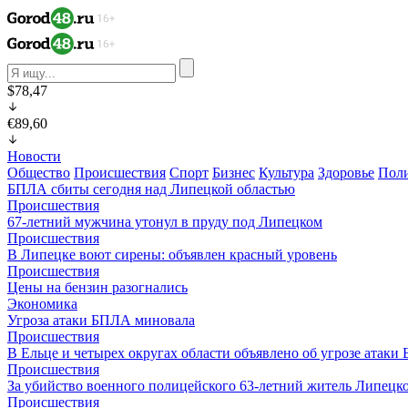
$78,47
€89,60
Новости
Общество
Происшествия
Спорт
Бизнес
Культура
Здоровье
Пол
БПЛА сбиты сегодня над Липецкой областью
Происшествия
67-летний мужчина утонул в пруду под Липецком
Происшествия
В Липецке воют сирены: объявлен красный уровень
Происшествия
Цены на бензин разогнались
Экономика
Угроза атаки БПЛА миновала
Происшествия
В Ельце и четырех округах области объявлено об угрозе атак
Происшествия
За убийство военного полицейского 63-летний житель Липецко
Происшествия