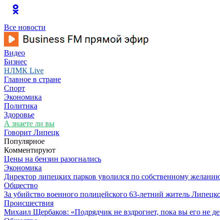
Все новости
Видео
Бизнес
НЛМК Live
Главное в стране
Спорт
Экономика
Политика
Здоровье
А знаете ли вы
Говорит Липецк
Популярное
Комментируют
Цены на бензин разогнались
Экономика
Директор липецких парков уволился по собственному желани
Общество
За убийство военного полицейского 63-летний житель Липецко
Происшествия
Михаил Щербаков: «Подрядчик не вздрогнет, пока вы его не д