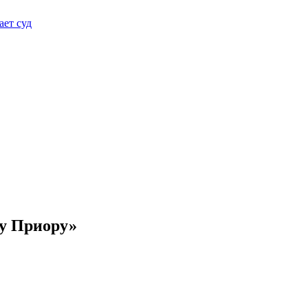
ает суд
ду Приору»