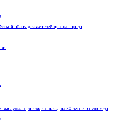
а
ёсткий облом для жителей центра города
ния
ю
 выслушал приговор за наезд на 80-летнего пешехода
а