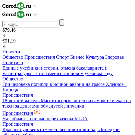
$79,46
€91,19
Новости
Общество
Происшествия
Спорт
Бизнес
Культура
Здоровье
Политика
Единые учебники истории, отмена бакалавриата и
магистратуры – что изменится в новом учебном году
Общество
Три человека погибли в ночной аварии на трассе Хлевное –
Липецк
Происшествия
18-летний житель Магнитогорска летел на самолёте и ехал на
такси за деньгами обманутой липчанки
Происшествия
Над областью ночью перехвачены БПЛА
Происшествия
Красный уровень отменён: беспилотники над Липецкой
областью сбиты