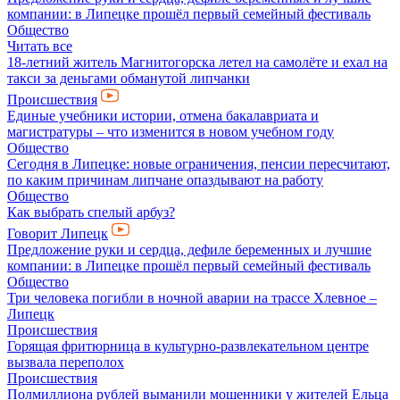
компании: в Липецке прошёл первый семейный фестиваль
Общество
Читать все
18-летний житель Магнитогорска летел на самолёте и ехал на
такси за деньгами обманутой липчанки
Происшествия
Единые учебники истории, отмена бакалавриата и
магистратуры – что изменится в новом учебном году
Общество
Сегодня в Липецке: новые ограничения, пенсии пересчитают,
по каким причинам липчане опаздывают на работу
Общество
Как выбрать спелый арбуз?
Говорит Липецк
Предложение руки и сердца, дефиле беременных и лучшие
компании: в Липецке прошёл первый семейный фестиваль
Общество
Три человека погибли в ночной аварии на трассе Хлевное –
Липецк
Происшествия
Горящая фритюрница в культурно-развлекательном центре
вызвала переполох
Происшествия
Полмиллиона рублей выманили мошенники у жителей Ельца