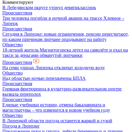
Комментируют
В Лебедянском округе утонул девятиклассник
Происшествия
Три человека погибли в ночной аварии на трассе Хлевное –
Липецк
Происшествия
Сегодня в Липецке: новые ограничения, пенсии пересчитают,
по каким причинам липчане опаздывают на работу
Общество
18-летний житель Магнитогорска летел на самолёте и ехал на
такси за деньгами обманутой липчанки
Происшествия
На семи улицах Липецка отключат холодную воду
Общество
Над областью ночью перехвачены БПЛА
Происшествия
Горящая фритюрница в культурно-развлекательном центре
вызвала переполох
Происшествия
Единые учебники истории, отмена бакалавриата и
магистратуры – что изменится в новом учебном году
Общество
В Липецкой области погода останется жаркой и сухой
Погода в Липецке
Предложение руки и сердца, дефиле беременных и лучшие