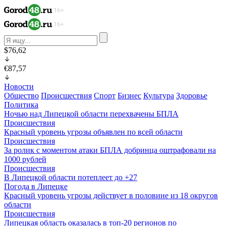
$76,62
€87,57
Новости
Общество
Происшествия
Спорт
Бизнес
Культура
Здоровье
Политика
Ночью над Липецкой области перехвачены БПЛА
Происшествия
Красный уровень угрозы объявлен по всей области
Происшествия
За ролик с моментом атаки БПЛА добринца оштрафовали на
1000 рублей
Происшествия
В Липецкой области потеплеет до +27
Погода в Липецке
Красный уровень угрозы действует в половине из 18 округов
области
Происшествия
Липецкая область оказалась в топ-20 регионов по