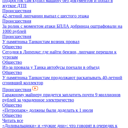
Подросток сам купил машину без документов и попал в
жуткое ДТП
Происшествия
42-летний липчанин выпал с шестого этажа
Происшествия
За ролик с моментом атаки БПЛА добринца оштрафовали на
1000 рублей
Происшествия
У памятника Танкистам возник провал
Общество
Сегодня в Липецке: где найти бензин, липчане перешли к
угрозам
Общество
Из-за провала у Танка автобусы поехали в объезд
Общество
У памятника Танкистам продолжают раскапывать 40-летний
сгнивший коллектор
Происшествия
Гаражному майнеру придется заплатить почти 9 миллионов
рублей за украденное электричество
Общество
«Петропарк» должны были доделать к 1 июля
Общество
Читать все
«Доливальщики» и «чужие дни»: что говорят в очередях к