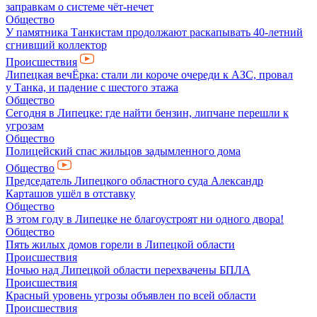
заправкам о системе чёт-нечет
Общество
У памятника Танкистам продолжают раскапывать 40-летний
сгнивший коллектор
Происшествия
Липецкая вечЁрка: стали ли короче очереди к АЗС, провал
у Танка, и падение с шестого этажа
Общество
Сегодня в Липецке: где найти бензин, липчане перешли к
угрозам
Общество
Полицейский спас жильцов задымленного дома
Общество
Председатель Липецкого областного суда Александр
Карташов ушёл в отставку
Общество
В этом году в Липецке не благоустроят ни одного двора!
Общество
Пять жилых домов горели в Липецкой области
Происшествия
Ночью над Липецкой области перехвачены БПЛА
Происшествия
Красный уровень угрозы объявлен по всей области
Происшествия