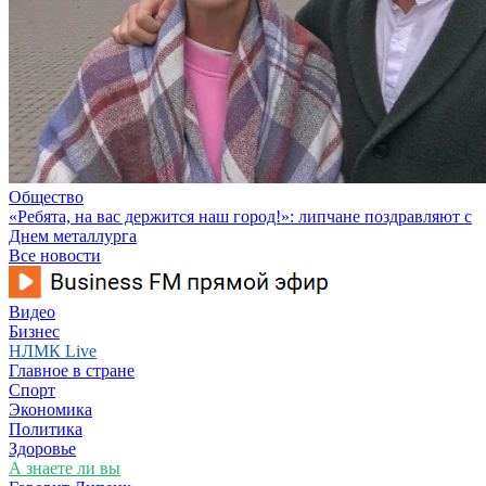
Общество
«Ребята, на вас держится наш город!»: липчане поздравляют с
Днем металлурга
Все новости
Видео
Бизнес
НЛМК Live
Главное в стране
Спорт
Экономика
Политика
Здоровье
А знаете ли вы