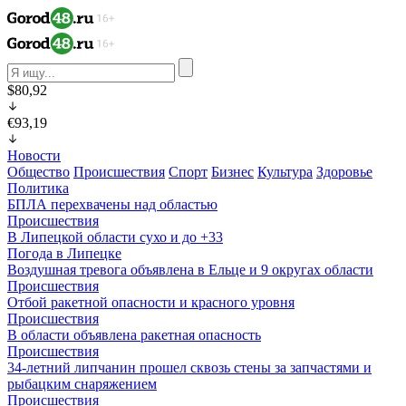
$80,92
€93,19
Новости
Общество
Происшествия
Спорт
Бизнес
Культура
Здоровье
Политика
БПЛА перехвачены над областью
Происшествия
В Липецкой области сухо и до +33
Погода в Липецке
Воздушная тревога объявлена в Ельце и 9 округах области
Происшествия
Отбой ракетной опасности и красного уровня
Происшествия
В области объявлена ракетная опасность
Происшествия
34-летний липчанин прошел сквозь стены за запчастями и
рыбацким снаряжением
Происшествия