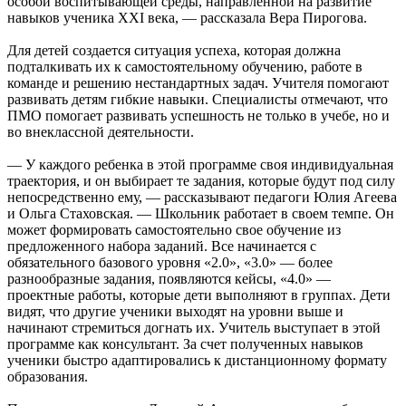
особой воспитывающей среды, направленной на развитие
навыков ученика XXI века, — рассказала Вера Пирогова.
Для детей создается ситуация успеха, которая должна
подталкивать их к самостоятельному обучению, работе в
команде и решению нестандартных задач. Учителя помогают
развивать детям гибкие навыки. Специалисты отмечают, что
ПМО помогает развивать успешность не только в учебе, но и
во внеклассной деятельности.
— У каждого ребенка в этой программе своя индивидуальная
траектория, и он выбирает те задания, которые будут под силу
непосредственно ему, — рассказывают педагоги Юлия Агеева
и Ольга Стаховская. — Школьник работает в своем темпе. Он
может формировать самостоятельно свое обучение из
предложенного набора заданий. Все начинается с
обязательного базового уровня «2.0», «3.0» — более
разнообразные задания, появляются кейсы, «4.0» —
проектные работы, которые дети выполняют в группах. Дети
видят, что другие ученики выходят на уровни выше и
начинают стремиться догнать их. Учитель выступает в этой
программе как консультант. За счет полученных навыков
ученики быстро адаптировались к дистанционному формату
образования.