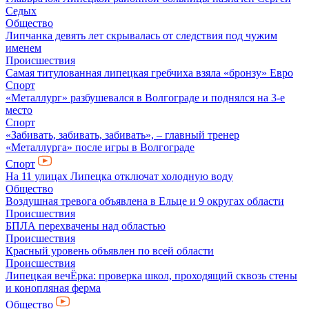
Седых
Общество
Липчанка девять лет скрывалась от следствия под чужим
именем
Происшествия
Самая титулованная липецкая гребчиха взяла «бронзу» Евро
Спорт
«Металлург» разбушевался в Волгограде и поднялся на 3-е
место
Спорт
«Забивать, забивать, забивать», – главный тренер
«Металлурга» после игры в Волгограде
Спорт
На 11 улицах Липецка отключат холодную воду
Общество
Воздушная тревога объявлена в Ельце и 9 округах области
Происшествия
БПЛА перехвачены над областью
Происшествия
Красный уровень объявлен по всей области
Происшествия
Липецкая вечЁрка: проверка школ, проходящий сквозь стены
и конопляная ферма
Общество