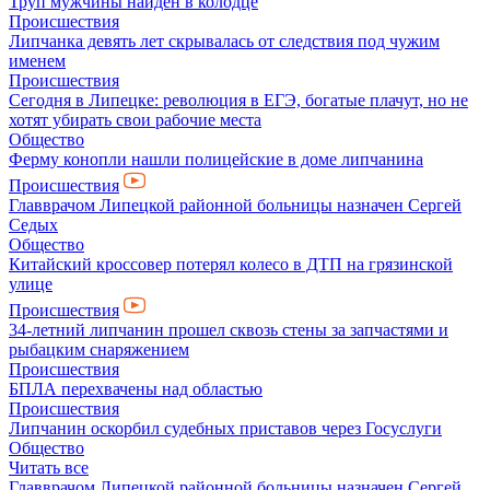
Труп мужчины найден в колодце
Происшествия
Липчанка девять лет скрывалась от следствия под чужим
именем
Происшествия
Сегодня в Липецке: революция в ЕГЭ, богатые плачут, но не
хотят убирать свои рабочие места
Общество
Ферму конопли нашли полицейские в доме липчанина
Происшествия
Главврачом Липецкой районной больницы назначен Сергей
Седых
Общество
Китайский кроссовер потерял колесо в ДТП на грязинской
улице
Происшествия
34-летний липчанин прошел сквозь стены за запчастями и
рыбацким снаряжением
Происшествия
БПЛА перехвачены над областью
Происшествия
Липчанин оскорбил судебных приставов через Госуслуги
Общество
Читать все
Главврачом Липецкой районной больницы назначен Сергей