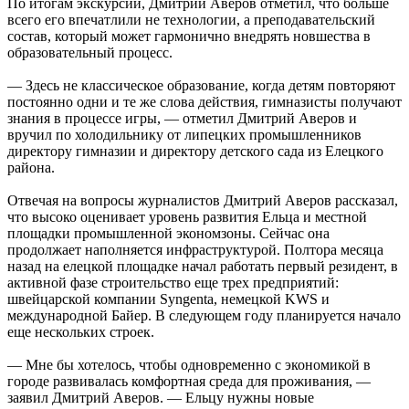
По итогам экскурсии, Дмитрий Аверов отметил, что больше
всего его впечатлили не технологии, а преподавательский
состав, который может гармонично внедрять новшества в
образовательный процесс.
— Здесь не классическое образование, когда детям повторяют
постоянно одни и те же слова действия, гимназисты получают
знания в процессе игры, — отметил Дмитрий Аверов и
вручил по холодильнику от липецких промышленников
директору гимназии и директору детского сада из Елецкого
района.
Отвечая на вопросы журналистов Дмитрий Аверов рассказал,
что высоко оценивает уровень развития Ельца и местной
площадки промышленной экономзоны. Сейчас она
продолжает наполняется инфраструктурой. Полтора месяца
назад на елецкой площадке начал работать первый резидент, в
активной фазе строительство еще трех предприятий:
швейцарской компании Syngenta, немецкой KWS и
международной Байер. В следующем году планируется начало
еще нескольких строек.
— Мне бы хотелось, чтобы одновременно с экономикой в
городе развивалась комфортная среда для проживания, —
заявил Дмитрий Аверов. — Ельцу нужны новые