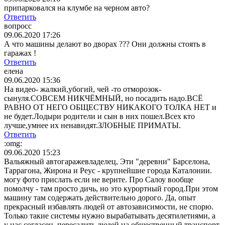
припарковался на клумбе на черном авто?
Ответить
вопросс
09.06.2020 17:26
А что машины делают во дворах ??? Они должны стоять в
гаражах !
Ответить
елена
09.06.2020 15:36
На видео- жалкий,убогий, чей -то отморозок-
сынуля.СОВСЕМ НИКЧЁМНЫЙ, но посадить надо.ВСЁ
РАВНО ОТ НЕГО ОБЩЕСТВУ НИКАКОГО ТОЛКА НЕТ и
не будет.Лодыри родители и сын в них пошел.Всех кто
лучше,умнее их ненавидят.ЗЛОБНЫЕ ПРИМАТЫ.
Ответить
:omg:
09.06.2020 15:23
Вальяжный автогаражевладелец, Эти "деревни" Барселона,
Таррагона, Жирона и Реус - крупнейшие города Каталонии.
могу фото прислать если не верите. Про Салоу вообще
помолчу - там просто дичь, но это курортный город.При этом
машину там содержать действительно дорого. Да, опыт
прекрасный избавлять людей от автозависимости, не спорю.
Только такие системы нужно вырабатывать десятилетиями, а
у нас согласен, пересадить людей на общественный транспорт