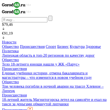
$79,46
€91,19
Новости
Общество
Происшествия
Спорт
Бизнес
Культура
Здоровье
Политика
Липецкая область в топ-20 регионов по качеству дорог
Общество
Тело 18-летнего юноши нашли у ЖК «Парус»
Происшествия
Единые учебники истории, отмена бакалавриата и
магистратуры – что изменится в новом учебном году
Общество
Три человека погибли в ночной аварии на трассе Хлевное –
Липецк
Происшествия
18-летний житель Магнитогорска летел на самолёте и ехал на
такси за деньгами обманутой липчанки
Происшествия