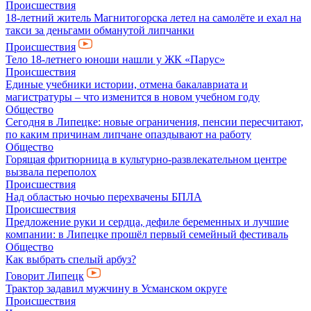
Происшествия
18-летний житель Магнитогорска летел на самолёте и ехал на
такси за деньгами обманутой липчанки
Происшествия
Тело 18-летнего юноши нашли у ЖК «Парус»
Происшествия
Единые учебники истории, отмена бакалавриата и
магистратуры – что изменится в новом учебном году
Общество
Сегодня в Липецке: новые ограничения, пенсии пересчитают,
по каким причинам липчане опаздывают на работу
Общество
Горящая фритюрница в культурно-развлекательном центре
вызвала переполох
Происшествия
Над областью ночью перехвачены БПЛА
Происшествия
Предложение руки и сердца, дефиле беременных и лучшие
компании: в Липецке прошёл первый семейный фестиваль
Общество
Как выбрать спелый арбуз?
Говорит Липецк
Трактор задавил мужчину в Усманском округе
Происшествия