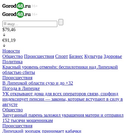
$79,46
€91,19
Новости
Общество
Происшествия
Спорт
Бизнес
Культура
Здоровье
Политика
Красный уровень отменён: беспилотники над Липецкой
областью сбиты
Происшествия
В Липецкой области сухо и до +32
Погода в Липецке
УК открывают дома для всех операторов связи, соцфонд
индексирует пенсии — законы, которые вступают в силу в
августе
Общество
Запуганный парень заложил украшения матери и отправил
152 тысячи мошенникам
Происшествия
Липецкий зоопарк принимает кабачки