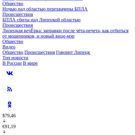
Общество
Ночью над областью перехвачены БПЛА
Происшествия
БПЛА сбиты над Липецкой областью
Происшествия
Липецкая вечЁрка: заправки после чёта-нечета, как отбиться
от мошенников, и новый вице-мэр
Общество
Видео
Общество
Происшествия
Говорит Липецк
Топ новости
В России
В мире
$79,46
€91,19