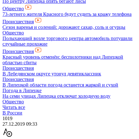
По центру Липецка опять бегают лисы
Общество
73-летнего жителя Красного будут судить за кражу телефона
Происшествия
Сезон варенья и солений: дорожают сахар, соль и огурцы
Общество
Полыхающий возле торгового центра автомобиль потушили
случайные прохожие
Происшествия
Красный уровень отменён: беспилотники над Липецкой
областью сбиты
Происшествия
В Лебедянском округе утонул девятиклассник
Происшествия
В Липецкой области погода останется жаркой и сухой
Погода в Липецке
На семи улицах Липецка отключат холодную воду
Общество
Читать все
В России
1019
27.12.2019 09:33