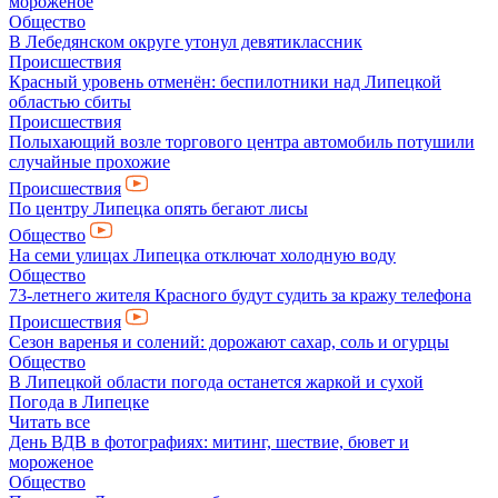
мороженое
Общество
В Лебедянском округе утонул девятиклассник
Происшествия
Красный уровень отменён: беспилотники над Липецкой
областью сбиты
Происшествия
Полыхающий возле торгового центра автомобиль потушили
случайные прохожие
Происшествия
По центру Липецка опять бегают лисы
Общество
На семи улицах Липецка отключат холодную воду
Общество
73-летнего жителя Красного будут судить за кражу телефона
Происшествия
Сезон варенья и солений: дорожают сахар, соль и огурцы
Общество
В Липецкой области погода останется жаркой и сухой
Погода в Липецке
Читать все
День ВДВ в фотографиях: митинг, шествие, бювет и
мороженое
Общество