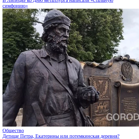
В Липецке ко Дню металлурга написали «стальную
симфонию»
Общество
Детище Петра, Екатерины или потемкинская деревня?