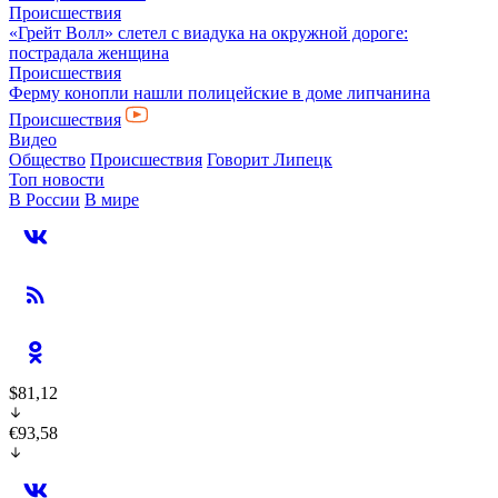
Происшествия
«Грейт Волл» слетел с виадука на окружной дороге:
пострадала женщина
Происшествия
Ферму конопли нашли полицейские в доме липчанина
Происшествия
Видео
Общество
Происшествия
Говорит Липецк
Топ новости
В России
В мире
$81,12
€93,58