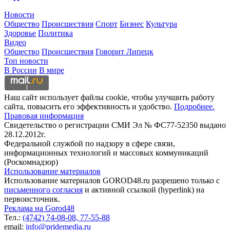
Новости
Общество
Происшествия
Спорт
Бизнес
Культура
Здоровье
Политика
Видео
Общество
Происшествия
Говорит Липецк
Топ новости
В России
В мире
Наш сайт использует файлы cookie, чтобы улучшить работу
сайта, повысить его эффективность и удобство.
Подробнее.
Правовая информация
Свидетельство о регистрации СМИ Эл № ФС77-52350 выдано
28.12.2012г.
Федеральной службой по надзору в сфере связи,
информационных технологий и массовых коммуникаций
(Роскомнадзор)
Использование материалов
Использование материалов GOROD48.ru разрешено только с
письменного согласия
и активной ссылкой (hyperlink) на
первоисточник.
Реклама на Gorod48
Тел.:
(4742) 74-08-08,
77-55-88
email:
info@pridemedia.ru