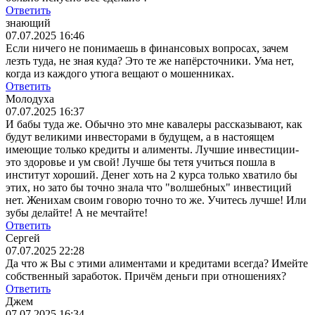
Ответить
знающий
07.07.2025 16:46
Если ничего не понимаешь в финансовых вопросах, зачем
лезть туда, не зная куда? Это те же напёрсточники. Ума нет,
когда из каждого утюга вещают о мошенниках.
Ответить
Молодуха
07.07.2025 16:37
И бабы туда же. Обычно это мне кавалеры рассказывают, как
будут великими инвесторами в будущем, а в настоящем
имеющие только кредиты и алименты. Лучшие инвестиции-
это здоровье и ум свой! Лучше бы тетя учиться пошла в
институт хороший. Денег хоть на 2 курса только хватило бы
этих, но зато бы точно знала что "волшебных" инвестиций
нет. Женихам своим говорю точно то же. Учитесь лучше! Или
зубы делайте! А не мечтайте!
Ответить
Сергей
07.07.2025 22:28
Да что ж Вы с этими алиментами и кредитами всегда? Имейте
собственный заработок. Причём деньги при отношениях?
Ответить
Джем
07.07.2025 16:34