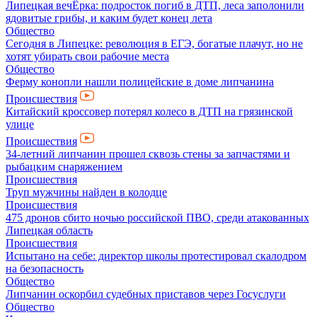
Липецкая вечЁрка: подросток погиб в ДТП, леса заполонили
ядовитые грибы, и каким будет конец лета
Общество
Сегодня в Липецке: революция в ЕГЭ, богатые плачут, но не
хотят убирать свои рабочие места
Общество
Ферму конопли нашли полицейские в доме липчанина
Происшествия
Китайский кроссовер потерял колесо в ДТП на грязинской
улице
Происшествия
34-летний липчанин прошел сквозь стены за запчастями и
рыбацким снаряжением
Происшествия
Труп мужчины найден в колодце
Происшествия
475 дронов сбито ночью российской ПВО, среди атакованных
Липецкая область
Происшествия
Испытано на себе: директор школы протестировал скалодром
на безопасность
Общество
Липчанин оскорбил судебных приставов через Госуслуги
Общество