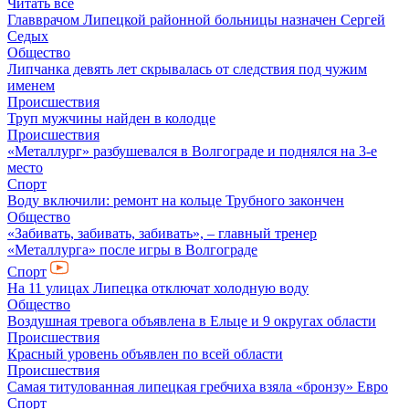
Читать все
Главврачом Липецкой районной больницы назначен Сергей
Седых
Общество
Липчанка девять лет скрывалась от следствия под чужим
именем
Происшествия
Труп мужчины найден в колодце
Происшествия
«Металлург» разбушевался в Волгограде и поднялся на 3-е
место
Спорт
Воду включили: ремонт на кольце Трубного закончен
Общество
«Забивать, забивать, забивать», – главный тренер
«Металлурга» после игры в Волгограде
Спорт
На 11 улицах Липецка отключат холодную воду
Общество
Воздушная тревога объявлена в Ельце и 9 округах области
Происшествия
Красный уровень объявлен по всей области
Происшествия
Самая титулованная липецкая гребчиха взяла «бронзу» Евро
Спорт