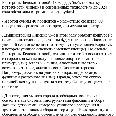
Екатерины Белокопытовой, 13 млрд рублей, поскольку
потребности Липецка в современных технологиях до 2024
года обсчитаны в три миллиарда рублей.
- Из этой суммы 40 процентов - бюджетные средства, 60
процентов - средства инвесторов, - отметила вице-мэр.
Администрация Липецка уже в этом году объявит конкурс на
поиск концессионеров, которым будет интересно обновление
уличной сети освещения (по этому пути уже пошел Воронеж,
в котором уличное освещение меняют японцы). По словам
Екатерины Белокопытовой, муниципалитет без всяких затрат
из городской казны получит новые опоры и лампы по
примеру улиц Зегеля и Ленина, а частный инвестор -
возможность продвижения своих бизнес-интересов.
Например, развесив на уличных опорах видеокамеры с
функцией распознавания лиц. Правда, зачем эта сугубо
полицейская функция нужна частному бизнесу, вице-мэр не
пояснила.
- Для создания умного города необходимо, во-первых,
оснастить все системы инструментами фиксации и сбора
данных: датчиками, камерами уличного наблюдения и
другими источниками сбора информации. Во-вторых, нужно
обеспечить свободны обмен данными для межведомственного