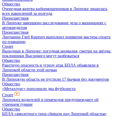
Общество
Очередная жертва кибермошенников в Липецке лишилась
всех накоплений за полгода
Происшествия
В Липецке завершено расследование дела о махинациях с
автокредитом
Происшествия
Липчанин Глеб Кирпич выполнил норматив мастера спорта
по плаванию
Спорт
Выходные в Липецке: погодная аномалия, смотри на звёзды,
поклонники Высоцкого могут разбежаться
Общество
Ракетную опасность и угрозу атак БПЛА объявляли в
Липецкой области этой ночью
Происшествия
В Липецкую область не пустили 17 бычков без документов
Общество
«Металлург» пополнили два футболиста
Спорт
Липецких водителей и пешеходов предупреждают об
утреннем тумане
Общество
БПЛА самолетного типа сбивали над Липецкой областью