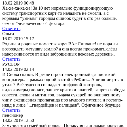
18.02.2019 00:48
Ха-ха-ха-ха-ха! За 10 лет нормально функционирующую
систему транспортных карт-то наладить не смогли, а с
корявым "умным" городом ошибок будет в сто раз больше,
чем от "человеческого" фактора.
Ответить
Ольга
16.02.2019 15:17
Родина и родовые поместья ждут ВАс Липчане! не пора ли
возрождать матушку землю? а она всегда прокормит..слёзы
наворачиваются от вида заброшенных вековых деревень..
Ответить
РУСБОР
14.02.2019 02:14
И Снова сказки. В реале строят электронный фашистский
концлагерь. в рамках одной взятой эРеФии... А лишние рты в
утиль? Всё чудесно совпадает: цифровой контроль,
видеокамеры,глонасс, запрет критики властей, запрет свободы
совести, слова и митингов, выдача сухарей по вживленному
чипу, ежедневная пропаганда про мудрого путенга и гестапо-
нквд в лице "...гвардейцев и палицаев". Офигенное будущее.
Ответить
пенсионер
13.02.2019 13:50
Замучил это семейный подряд. Понакупят дипломов юристов,