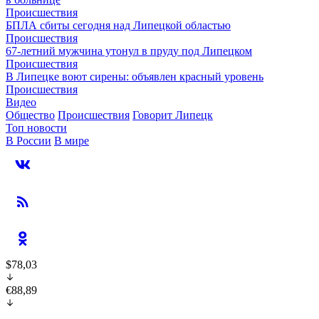
Происшествия
БПЛА сбиты сегодня над Липецкой областью
Происшествия
67-летний мужчина утонул в пруду под Липецком
Происшествия
В Липецке воют сирены: объявлен красный уровень
Происшествия
Видео
Общество
Происшествия
Говорит Липецк
Топ новости
В России
В мире
$78,03
€88,89