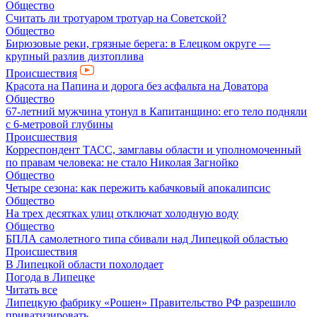
Общество
Считать ли тротуаром тротуар на Советской?
Общество
Бирюзовые реки, грязные берега: в Елецком округе —
крупный разлив дизтоплива
Происшествия
Красота на Папина и дорога без асфальта на Доватора
Общество
67-летний мужчина утонул в Капитанщино: его тело подняли
с 6-метровой глубины
Происшествия
Корреспондент ТАСС, замглавы области и уполномоченный
по правам человека: не стало Николая Загнойко
Общество
Четыре сезона: как пережить кабачковый апокалипсис
Общество
На трех десятках улиц отключат холодную воду
Общество
БПЛА самолетного типа сбивали над Липецкой областью
Происшествия
В Липецкой области похолодает
Погода в Липецке
Читать все
Липецкую фабрику «Рошен» Правительство РФ разрешило
приватизировать