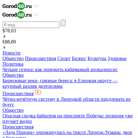
$78,03
€88,89
Новости
Общество
Происшествия
Спорт
Бизнес
Культура
Здоровье
Политика
Четыре сезона: как пережить кабачковый апокалипсис
Общество
Бирюзовые реки, грязные берега: в Елецком округе —
крупный разлив дизтоплива
Происшествия
Чётно-нечётную систему в Липецкой области продлевать не
будут
Общество
Опасная сходка байкеров на проспекте Победы: полиция уже
изучает видео
Происшествия
«Лада Приора» опрокинулась на трассе Липецк-Усмань: двое
в больнице