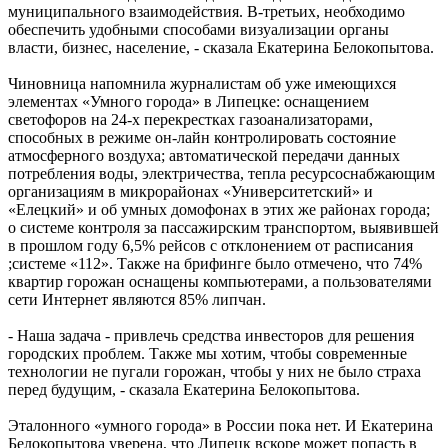
муниципального взаимодействия. В-третьих, необходимо
обеспечить удобными способами визуализации органы
власти, бизнес, население, - сказала Екатерина Белокопытова.
Чиновница напомнила журналистам об уже имеющихся
элементах «Умного города» в Липецке: оснащением
светофоров на 24-х перекрестках газоанализаторами,
способных в режиме он-лайн контролировать состояние
атмосферного воздуха; автоматической передачи данных
потребления воды, электричества, тепла ресурсоснабжающим
организациям в микрорайонах «Университетский» и
«Елецкий» и об умных домофонах в этих же районах города;
о системе контроля за пассажирским транспортом, выявившей
в прошлом году 6,5% рейсов с отклонением от расписания
;системе «112». Также на брифинге было отмечено, что 74%
квартир горожан оснащены компьютерами, а пользователями
сети Интернет являются 85% липчан.
- Наша задача - привлечь средства инвесторов для решения
городских проблем. Также мы хотим, чтобы современные
технологии не пугали горожан, чтобы у них не было страха
перед будущим, - сказала Екатерина Белокопытова.
Эталонного «умного города» в России пока нет. И Екатерина
Белокопытова уверена, что Липецк вскоре может попасть в