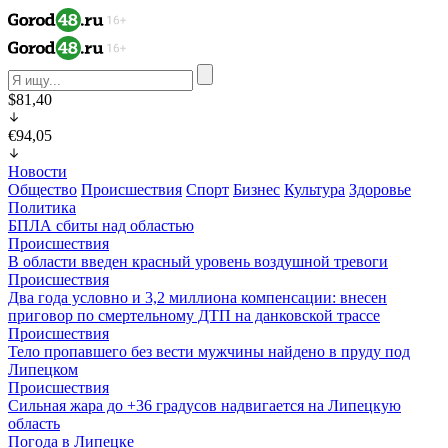
$81,40
€94,05
Новости
Общество
Происшествия
Спорт
Бизнес
Культура
Здоровье
Политика
БПЛА сбиты над областью
Происшествия
В области введен красный уровень воздушной тревоги
Происшествия
Два года условно и 3,2 миллиона компенсации: внесен
приговор по смертельному ДТП на данковской трассе
Происшествия
Тело пропавшего без вести мужчины найдено в пруду под
Липецком
Происшествия
Сильная жара до +36 градусов надвигается на Липецкую
область
Погода в Липецке