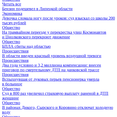
Читать все
Бензин подешевел в Липецкой области
Экономика
Девочка сломала ногу после уроков: суд взыскал со школы 200
тысяч рублей
Общество
На трамвайном переезде у перекрестка улиц Космонавтов
и Циолковского перекроют движение
Общество
БПЛА сбиты над областью
Происшествия
В области введен красный уровень воздушной тревоги
Происшествия
Два года условно и 3,2 миллиона компенсации: внесен
приговор по смертельному ДТП на данковской трассе
Происшествия
Вспыхнувшая от луковых перьев пенсионерка умерла
в больнице
Общество
Суд в 800 раз увеличил страховую выплату раненой в ДТП
женщине
Общество
В районах Дикого, Сырского и Коровино отключат холодную
воду
Общество