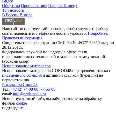
Видео
Общество
Происшествия
Говорит Липецк
Топ новости
В России
В мире
Наш сайт использует файлы cookie, чтобы улучшить работу
сайта, повысить его эффективность и удобство.
Подробнее.
Правовая информация
Свидетельство о регистрации СМИ Эл № ФС77-52350 выдано
28.12.2012г.
Федеральной службой по надзору в сфере связи,
информационных технологий и массовых коммуникаций
(Роскомнадзор)
Использование материалов
Использование материалов GOROD48.ru разрешено только с
письменного согласия
и активной ссылкой (hyperlink) на
первоисточник.
Реклама на Gorod48
Тел.:
(4742) 74-08-08,
77-55-88
email:
info@pridemedia.ru
Используя данный сайт, вы даёте согласие на обработку
файлов
cookie
подтвердить