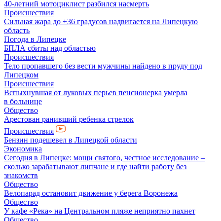
40-летний мотоциклист разбился насмерть
Происшествия
Сильная жара до +36 градусов надвигается на Липецкую
область
Погода в Липецке
БПЛА сбиты над областью
Происшествия
Тело пропавшего без вести мужчины найдено в пруду под
Липецком
Происшествия
Вспыхнувшая от луковых перьев пенсионерка умерла
в больнице
Общество
Арестован ранивший ребенка стрелок
Происшествия
Бензин подешевел в Липецкой области
Экономика
Сегодня в Липецке: мощи святого, честное исследование –
сколько зарабатывают липчане и где найти работу без
знакомств
Общество
Велопарад остановит движение у берега Воронежа
Общество
У кафе «Река» на Центральном пляже неприятно пахнет
Общество