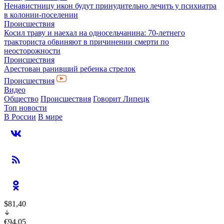
Ненавистницу икон будут принудительно лечить у психиатра
в колонии-поселении
Происшествия
Косил траву и наехал на односельчанина: 70-летнего
тракториста обвиняют в причинении смерти по
неосторожности
Происшествия
Арестован ранивший ребенка стрелок
Происшествия
Видео
Общество
Происшествия
Говорит Липецк
Топ новости
В России
В мире
$81,40
€94,05