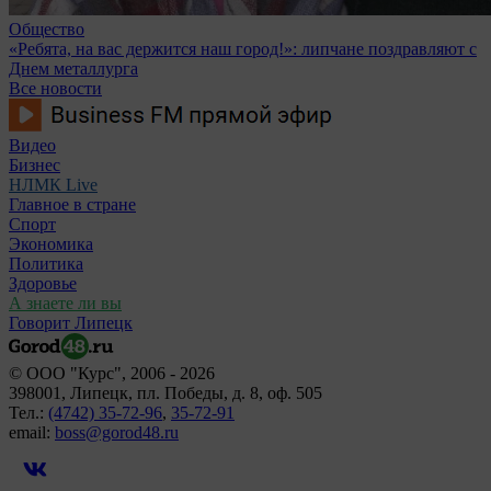
Общество
«Ребята, на вас держится наш город!»: липчане поздравляют с
Днем металлурга
Все новости
Видео
Бизнес
НЛМК Live
Главное в стране
Спорт
Экономика
Политика
Здоровье
А знаете ли вы
Говорит Липецк
© ООО "Курс", 2006 - 2026
398001, Липецк, пл. Победы, д. 8, оф. 505
Тел.:
(4742) 35-72-96
,
35-72-91
email:
boss@gorod48.ru