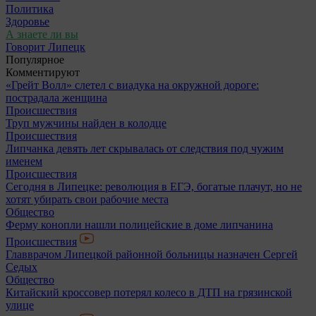
Политика
Здоровье
А знаете ли вы
Говорит Липецк
Популярное
Комментируют
«Грейт Волл» слетел с виадука на окружной дороге:
пострадала женщина
Происшествия
Труп мужчины найден в колодце
Происшествия
Липчанка девять лет скрывалась от следствия под чужим
именем
Происшествия
Сегодня в Липецке: революция в ЕГЭ, богатые плачут, но не
хотят убирать свои рабочие места
Общество
Ферму конопли нашли полицейские в доме липчанина
Происшествия
Главврачом Липецкой районной больницы назначен Сергей
Седых
Общество
Китайский кроссовер потерял колесо в ДТП на грязинской
улице