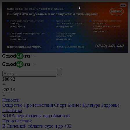
2
$80,92
€93,19
Новости
Общество
Происшествия
Спорт
Бизнес
Культура
Здоровье
Политика
БПЛА перехвачены над областью
Происшествия
В Липецкой области сухо и до +33