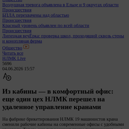
Воздушная тревога объявлена в Ельце и 9 округах области
Происшествия
БПЛА перехвачены над областью
Происшествия
Красный уровень объявлен по всей области
Происшествия
Липецкая вечЁрка: проверка школ, проходящий сквозь стены
и конопляная ферма
Общество
Читать все
НЛМК Live
5696
04.06.2026 15:57
Из кабины — в комфортный офис:
еще один цех НЛМК перешел на
удаленное управление кранами
На фабрике брикетирования НЛМК 19 машинистов крана
сменили рабочие кабины на современные офисы с удобными