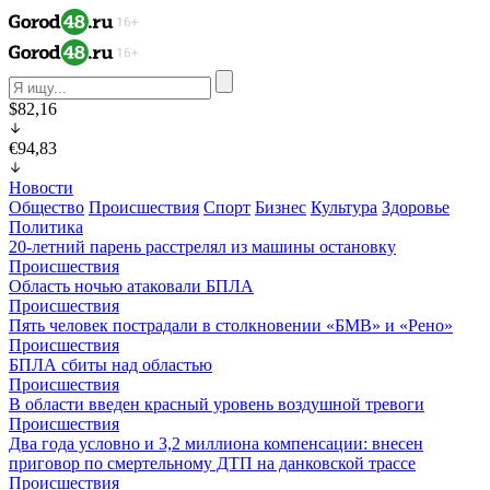
$82,16
€94,83
Новости
Общество
Происшествия
Спорт
Бизнес
Культура
Здоровье
Политика
20-летний парень расстрелял из машины остановку
Происшествия
Область ночью атаковали БПЛА
Происшествия
Пять человек пострадали в столкновении «БМВ» и «Рено»
Происшествия
БПЛА сбиты над областью
Происшествия
В области введен красный уровень воздушной тревоги
Происшествия
Два года условно и 3,2 миллиона компенсации: внесен
приговор по смертельному ДТП на данковской трассе
Происшествия