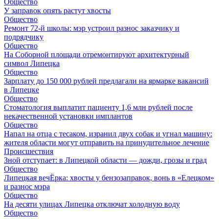
Общество
У заправок опять растут хвосты
Общество
Ремонт 72‑й школы: мэр устроил разнос заказчику и
подрядчику
Общество
На Соборной площади отремонтируют архитектурный
символ Липецка
Общество
Зарплату до 150 000 рублей предлагали на ярмарке вакансий
в Липецке
Общество
Стоматология выплатит пациенту 1,6 млн рублей после
некачественной установки имплантов
Общество
Напал на отца с тесаком, изранил двух собак и угнал машину:
жителя области могут отправить на принудительное лечение
Происшествия
Зной отступает: в Липецкой области — дожди, грозы и град
Общество
Липецкая вечЁрка: хвосты у бензозаправок, вонь в «Елецком»
и разнос мэра
Общество
На десяти улицах Липецка отключат холодную воду
Общество