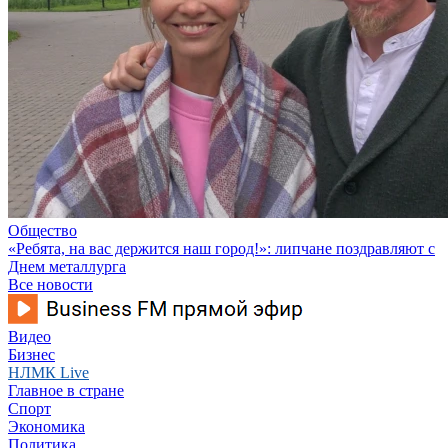
Общество
«Ребята, на вас держится наш город!»: липчане поздравляют с
Днем металлурга
Все новости
Видео
Бизнес
НЛМК Live
Главное в стране
Спорт
Экономика
Политика