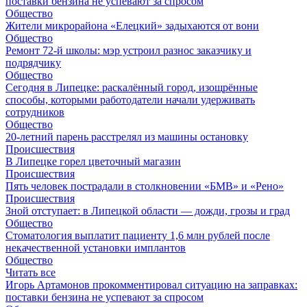
поставки бензина не успевают за спросом
Общество
Жители микрорайона «Елецкий» задыхаются от вони
Общество
Ремонт 72‑й школы: мэр устроил разнос заказчику и
подрядчику
Общество
Сегодня в Липецке: раскалённый город, изощрённые
способы, которыми работодатели начали удерживать
сотрудников
Общество
20-летний парень расстрелял из машины остановку
Происшествия
В Липецке горел цветочный магазин
Происшествия
Пять человек пострадали в столкновении «БМВ» и «Рено»
Происшествия
Зной отступает: в Липецкой области — дожди, грозы и град
Общество
Стоматология выплатит пациенту 1,6 млн рублей после
некачественной установки имплантов
Общество
Читать все
Игорь Артамонов прокомментировал ситуацию на заправках:
поставки бензина не успевают за спросом