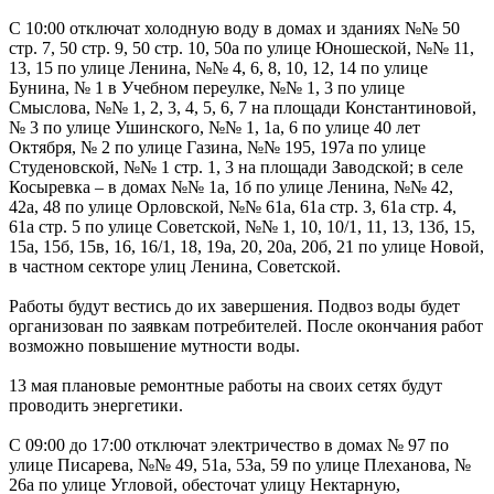
С 10:00 отключат холодную воду в домах и зданиях №№ 50
стр. 7, 50 стр. 9, 50 стр. 10, 50а по улице Юношеской, №№ 11,
13, 15 по улице Ленина, №№ 4, 6, 8, 10, 12, 14 по улице
Бунина, № 1 в Учебном переулке, №№ 1, 3 по улице
Смыслова, №№ 1, 2, 3, 4, 5, 6, 7 на площади Константиновой,
№ 3 по улице Ушинского, №№ 1, 1а, 6 по улице 40 лет
Октября, № 2 по улице Газина, №№ 195, 197а по улице
Студеновской, №№ 1 стр. 1, 3 на площади Заводской; в селе
Косыревка – в домах №№ 1а, 1б по улице Ленина, №№ 42,
42а, 48 по улице Орловской, №№ 61а, 61а стр. 3, 61а стр. 4,
61а стр. 5 по улице Советской, №№ 1, 10, 10/1, 11, 13, 13б, 15,
15а, 15б, 15в, 16, 16/1, 18, 19а, 20, 20а, 20б, 21 по улице Новой,
в частном секторе улиц Ленина, Советской.
Работы будут вестись до их завершения. Подвоз воды будет
организован по заявкам потребителей. После окончания работ
возможно повышение мутности воды.
13 мая плановые ремонтные работы на своих сетях будут
проводить энергетики.
С 09:00 до 17:00 отключат электричество в домах № 97 по
улице Писарева, №№ 49, 51а, 53а, 59 по улице Плеханова, №
26а по улице Угловой, обесточат улицу Нектарную,