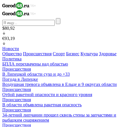
$80,92
€93,19
Новости
Общество
Происшествия
Спорт
Бизнес
Культура
Здоровье
Политика
БПЛА перехвачены над областью
Происшествия
В Липецкой области сухо и до +33
Погода в Липецке
Воздушная тревога объявлена в Ельце и 9 округах области
Происшествия
Отбой ракетной опасности и красного уровня
Происшествия
В области объявлена ракетная опасность
Происшествия
34-летний липчанин прошел сквозь стены за запчастями и
рыбацким снаряжением
Происшествия