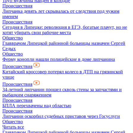
Труп мужчины найден в колодце
Происшествия
Липчанка девять лет скрывалась от следствия под чужим
именем
Происшествия
Сегодня в Липецке: революция в ЕГЭ, богатые плачут, но не
хотят убирать свои рабочие места
Общество
Главврачом Липецкой районной больницы назначен Сергей
Седых
Общество
Ферму конопли нашли полицейские в доме липчанина
Происшествия
Китайский кроссовер потерял колесо в ДТП на грязинской
улице
Происшествия
34-летний липчанин прошел сквозь стены за запчастями и
рыбацким снаряжением
Происшествия
БПЛА перехвачены над областью
Происшествия
Липчанин оскорбил судебных приставов через Госуслуги
Общество
Читать все
Главврачом Липецкой районной больницы назначен Сергей