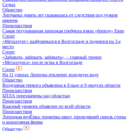
Седых
Общество
Липчанка девять лет скрывалась от следствия под чужим
именем
Происшествия
Самая титулованная липецкая гребчиха взяла «бронзу» Евро
Спорт
«Металлург» разбушевался в Волгограде и поднялся на 3-е
место
Спорт
«Забивать, забивать, забивать», – главный тренер
«Металлурга» после игры в Волгограде
Спорт
На 11 улицах Липецка отключат холодную воду
Общество
Воздушная тревога объявлена в Ельце и 9 округах области
Происшествия
БПЛА перехвачены над областью
Происшествия
Красный уровень объявлен по всей области
Происшествия
Липецкая вечЁрка: проверка школ, проходящий сквозь стены
и конопляная ферма
Общество