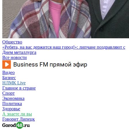
Общество
«Ребята, на вас держится наш город!»: липчане поздравляют с
Днем металлурга
Все новости
Видео
Бизнес
НЛМК Live
Главное в стране
Спорт
Экономика
Политика
Здоровье
А знаете ли вы
Говорит Липецк