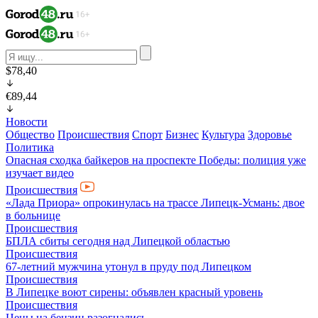
$78,40
€89,44
Новости
Общество
Происшествия
Спорт
Бизнес
Культура
Здоровье
Политика
Опасная сходка байкеров на проспекте Победы: полиция уже
изучает видео
Происшествия
«Лада Приора» опрокинулась на трассе Липецк-Усмань: двое
в больнице
Происшествия
БПЛА сбиты сегодня над Липецкой областью
Происшествия
67-летний мужчина утонул в пруду под Липецком
Происшествия
В Липецке воют сирены: объявлен красный уровень
Происшествия
Цены на бензин разогнались