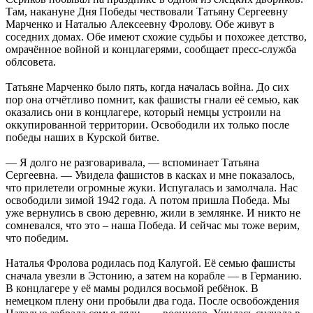
Там, накануне Дня Победы чествовали Татьяну Сергеевну
Марченко и Наталью Алексеевну Фролову. Обе живут в
соседних домах. Обе имеют схожие судьбы и похожее детство,
омрачённое войной и концлагерями, сообщает пресс-служба
облсовета.
Татьяне Марченко было пять, когда началась война. До сих
пор она отчётливо помнит, как фашисты гнали её семью, как
оказались они в концлагере, который немцы устроили на
оккупированной территории. Освободили их только после
победы наших в Курской битве.
— Я долго не разговаривала, — вспоминает Татьяна
Сергеевна. — Увидела фашистов в касках и мне показалось,
что прилетели огромные жуки. Испугалась и замолчала. Нас
освободили зимой 1942 года. А потом пришла Победа. Мы
уже вернулись в свою деревню, жили в землянке. И никто не
сомневался, что это – наша Победа. И сейчас мы тоже верим,
что победим.
Наталья Фролова родилась под Калугой. Её семью фашисты
сначала увезли в Эстонию, а затем на корабле — в Германию.
В концлагере у её мамы родился восьмой ребёнок. В
немецком плену они пробыли два года. После освобождения