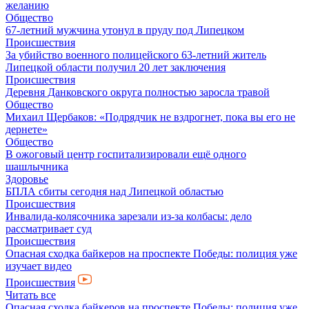
желанию
Общество
67-летний мужчина утонул в пруду под Липецком
Происшествия
За убийство военного полицейского 63-летний житель
Липецкой области получил 20 лет заключения
Происшествия
Деревня Данковского округа полностью заросла травой
Общество
Михаил Щербаков: «Подрядчик не вздрогнет, пока вы его не
дернете»
Общество
В ожоговый центр госпитализировали ещё одного
шашлычника
Здоровье
БПЛА сбиты сегодня над Липецкой областью
Происшествия
Инвалида-колясочника зарезали из-за колбасы: дело
рассматривает суд
Происшествия
Опасная сходка байкеров на проспекте Победы: полиция уже
изучает видео
Происшествия
Читать все
Опасная сходка байкеров на проспекте Победы: полиция уже