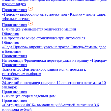
изучает видео
Происшествия
«Приору» выбросило на встречку под «Калину» после удара
«Фольксвагена»
Происшествия
В Липецке уменьшается количество машин
Общество
На проспекте Мира столкнулись три автомобиля
Общество
«Лада Приора» опрокинулась на трассе Липецк-Усмань: двое
в больнице
Происшествия
На площади Франценюка перевернулась на крышу «Приора»
Происшествия
Трамваи до Центрального рынка могут поехать к
сентябрьским выборам
Общество
24-летний иностранец получил 12 лет строгого режима за 10
закладок
Происшествия
В Липецке сгорел садовый дом
Происшествия
«Сотрудники ФСБ» выманили у 66-летней липчанки 3,6
миллиона рублей