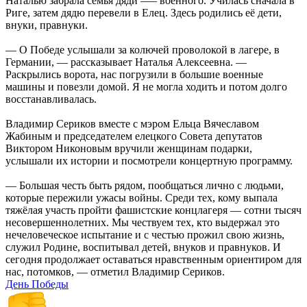
Наталью забрала семья дяди –— военного. Училась сначала в
Риге, затем дядю перевели в Елец. Здесь родились её дети,
внуки, правнуки.
— О Победе услышали за колючей проволокой в лагере, в
Германии, — рассказывает Наталья Алексеевна. —
Раскрылись ворота, нас погрузили в большие военные
машины и повезли домой. Я не могла ходить и потом долго
восстанавливалась.
Владимир Сериков вместе с мэром Ельца Вячеславом
Жабиным и председателем елецкого Совета депутатов
Виктором Никоновым вручили женщинам подарки,
услышали их истории и посмотрели концертную программу.
— Большая честь быть рядом, пообщаться лично с людьми,
которые пережили ужасы войны. Среди тех, кому выпала
тяжëлая участь пройти фашистские концлагеря — сотни тысяч
несовершеннолетних. Мы чествуем тех, кто выдержал это
нечеловеческое испытание и с честью прожил свою жизнь,
служил Родине, воспитывал детей, внуков и правнуков. И
сегодня продолжает оставаться нравственным ориентиром для
нас, потомков, — отметил Владимир Сериков.
День Победы