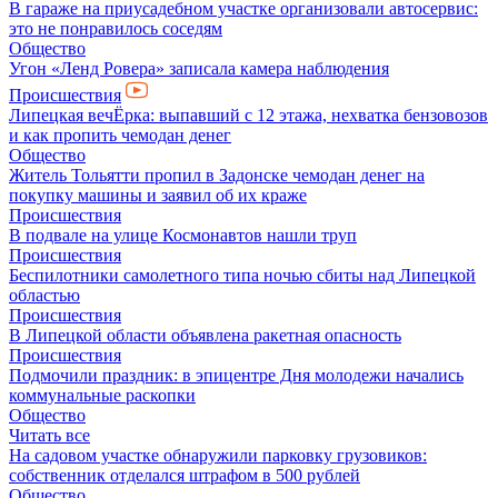
В гараже на приусадебном участке организовали автосервис:
это не понравилось соседям
Общество
Угон «Ленд Ровера» записала камера наблюдения
Происшествия
Липецкая вечЁрка: выпавший с 12 этажа, нехватка бензовозов
и как пропить чемодан денег
Общество
Житель Тольятти пропил в Задонске чемодан денег на
покупку машины и заявил об их краже
Происшествия
В подвале на улице Космонавтов нашли труп
Происшествия
Беспилотники самолетного типа ночью сбиты над Липецкой
областью
Происшествия
В Липецкой области объявлена ракетная опасность
Происшествия
Подмочили праздник: в эпицентре Дня молодежи начались
коммунальные раскопки
Общество
Читать все
На садовом участке обнаружили парковку грузовиков:
собственник отделался штрафом в 500 рублей
Общество