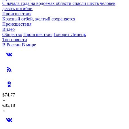
С начала года на водоёмах области спасли шесть человек,
десять погибли
Происшествия
Красный отбой, желтый сохраняется
Происшествия
Видео
Общество
Происшествия
Говорит Липецк
Топ новости
В России
В мире
$74,77
€85,18