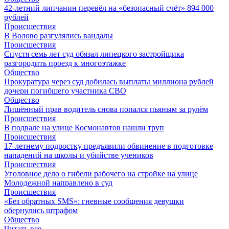
42-летний липчанин перевёл на «безопасный счёт» 894 000
рублей
Происшествия
В Волово разгулялись вандалы
Происшествия
Спустя семь лет суд обязал липецкого застройщика
разгородить проезд к многоэтажке
Общество
Прокуратура через суд добилась выплаты миллиона рублей
дочери погибшего участника СВО
Общество
Лишённый прав водитель снова попался пьяным за рулём
Происшествия
В подвале на улице Космонавтов нашли труп
Происшествия
17-летнему подростку предъявили обвинение в подготовке
нападений на школы и убийстве учеников
Происшествия
Уголовное дело о гибели рабочего на стройке на улице
Молодежной направлено в суд
Происшествия
«Без обратных SMS»: гневные сообщения девушки
обернулись штрафом
Общество
Читать все