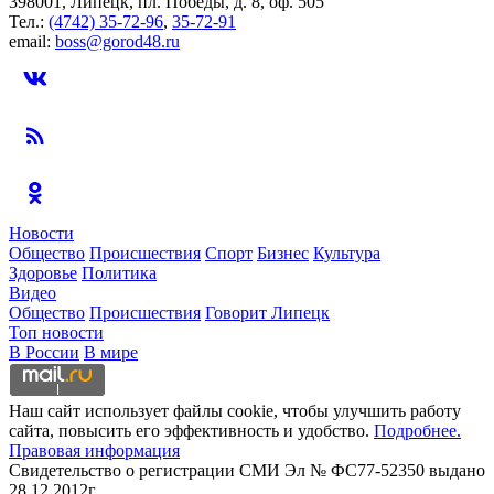
398001, Липецк, пл. Победы, д. 8, оф. 505
Тел.:
(4742) 35-72-96
,
35-72-91
email:
boss@gorod48.ru
Новости
Общество
Происшествия
Спорт
Бизнес
Культура
Здоровье
Политика
Видео
Общество
Происшествия
Говорит Липецк
Топ новости
В России
В мире
Наш сайт использует файлы cookie, чтобы улучшить работу
сайта, повысить его эффективность и удобство.
Подробнее.
Правовая информация
Свидетельство о регистрации СМИ Эл № ФС77-52350 выдано
28.12.2012г.