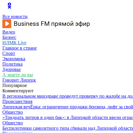
Все новости
Видео
Бизнес
НЛМК Live
Главное в стране
Спорт
Экономика
Политика
Здоровье
А знаете ли вы
Говорит Липецк
Популярное
Комментируют
В региональном минздраве проведут проверку по жалобе на д
Происшествия
Липецкая вечЁрка: ограничение продажи бензина, лифт за св
Общество
«Тридцать литров в один бак»: в Липецкой области ввели огр
Общество
Беспилотники самолетного типа сбивали над Липецкой област