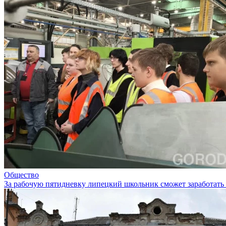
Общество
За рабочую пятидневку липецкий школьник сможет заработать 