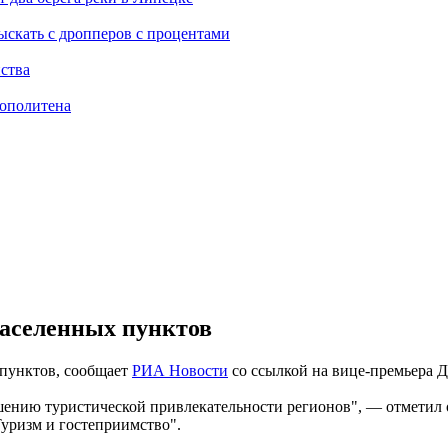
ыскать с дропперов с процентами
ства
рополитена
населенных пунктов
 пунктов, сообщает
РИА Новости
со ссылкой на вице-премьера 
шению туристической привлекательности регионов", — отметил 
уризм и гостеприимство".