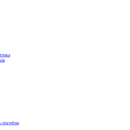
итика
ков
ть погибли