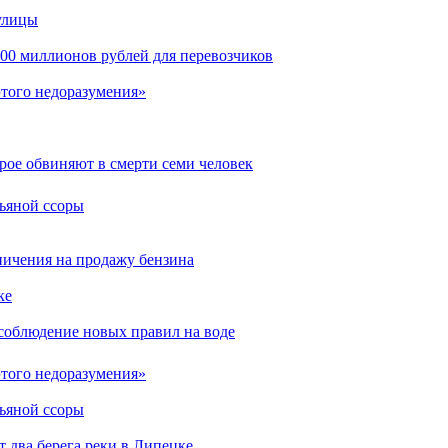
улицы
00 миллионов рублей для перевозчиков
этого недоразумения»
рое обвиняют в смерти семи человек
пьяной ссоры
аничения на продажу бензина
ке
соблюдение новых правил на воде
этого недоразумения»
пьяной ссоры
 два берега реки в Липецке