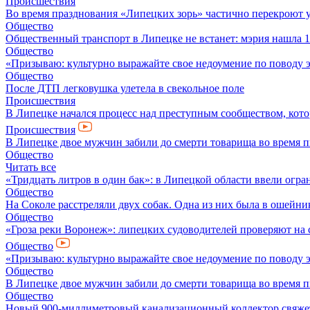
Происшествия
Во время празднования «Липецких зорь» частично перекроют 
Общество
Общественный транспорт в Липецке не встанет: мэрия нашла 1
Общество
«Призываю: культурно выражайте свое недоумение по поводу 
Общество
После ДТП легковушка улетела в свекольное поле
Происшествия
В Липецке начался процесс над преступным сообществом, кото
Происшествия
В Липецке двое мужчин забили до смерти товарища во время 
Общество
Читать все
«Тридцать литров в один бак»: в Липецкой области ввели огр
Общество
На Соколе расстреляли двух собак. Одна из них была в ошейни
Общество
«Гроза реки Воронеж»: липецких судоводителей проверяют на 
Общество
«Призываю: культурно выражайте свое недоумение по поводу 
Общество
В Липецке двое мужчин забили до смерти товарища во время 
Общество
Новый 900-миллиметровый канализационный коллектор свяжет