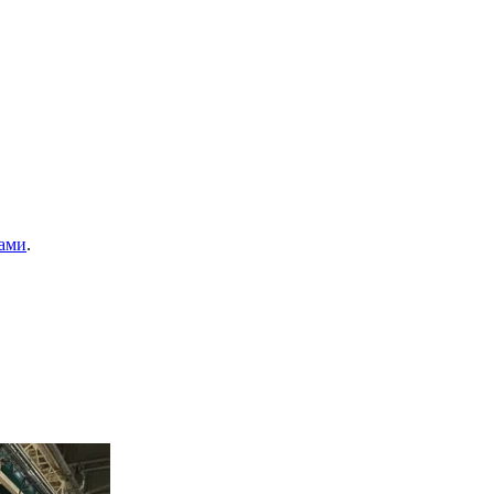
ами
.