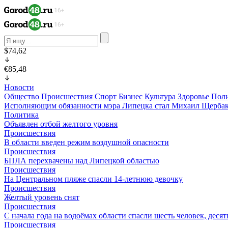
$74,62
€85,48
Новости
Общество
Происшествия
Спорт
Бизнес
Культура
Здоровье
Пол
Исполняющим обязанности мэра Липецка стал Михаил Щерба
Политика
Объявлен отбой желтого уровня
Происшествия
В области введен режим воздушной опасности
Происшествия
БПЛА перехвачены над Липецкой областью
Происшествия
На Центральном пляже спасли 14-летнюю девочку
Происшествия
Желтый уровень снят
Происшествия
С начала года на водоёмах области спасли шесть человек, деся
Происшествия