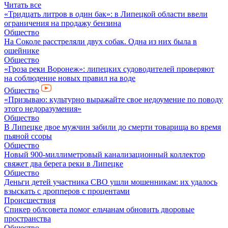
Читать все
«Тридцать литров в один бак»: в Липецкой области ввели
ограничения на продажу бензина
Общество
На Соколе расстреляли двух собак. Одна из них была в
ошейнике
Общество
«Гроза реки Воронеж»: липецких судоводителей проверяют
на соблюдение новых правил на воде
Общество
«Призываю: культурно выражайте свое недоумение по поводу
этого недоразумения»
Общество
В Липецке двое мужчин забили до смерти товарища во время
пьяной ссоры
Общество
Новый 900-миллиметровый канализационный коллектор
свяжет два берега реки в Липецке
Общество
Деньги детей участника СВО ушли мошенникам: их удалось
взыскать с дропперов с процентами
Происшествия
Спикер облсовета помог ельчанам обновить дворовые
пространства
Общество