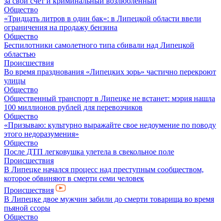
за свой счет и криминальный возлюбленный
Общество
«Тридцать литров в один бак»: в Липецкой области ввели
ограничения на продажу бензина
Общество
Беспилотники самолетного типа сбивали над Липецкой
областью
Происшествия
Во время празднования «Липецких зорь» частично перекроют
улицы
Общество
Общественный транспорт в Липецке не встанет: мэрия нашла
100 миллионов рублей для перевозчиков
Общество
«Призываю: культурно выражайте свое недоумение по поводу
этого недоразумения»
Общество
После ДТП легковушка улетела в свекольное поле
Происшествия
В Липецке начался процесс над преступным сообществом,
которое обвиняют в смерти семи человек
Происшествия
В Липецке двое мужчин забили до смерти товарища во время
пьяной ссоры
Общество