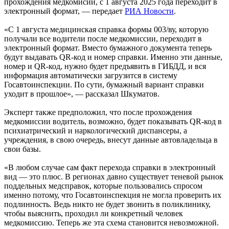
прохождения медкомисии, с 1 августа 2025 года переходит в
электронный формат, — передает
РИА Новости
.
«С 1 августа медицинская справка формы 003/ву, которую
получали все водители после медкомиссии, переходит в
электронный формат. Вместо бумажного документа теперь
будут выдавать QR-код и номер справки. Именно эти данные,
номер и QR-код, нужно будет предъявить в ГИБДД, и вся
информация автоматически загрузится в систему
Госавтоинспекции. По сути, бумажный вариант справки
уходит в прошлое», — рассказал Шкуматов.
Эксперт также предположил, что после прохождения
медкомиссии водитель, возможно, будет показывать QR-код в
психиатрический и наркологический диспансеры, а
учреждения, в свою очередь, внесут данные автовладельца в
свои базы.
«В любом случае сам факт перехода справки в электронный
вид — это плюс. В регионах давно существует теневой рынок
поддельных медсправок, которые пользовались спросом
именно потому, что Госавтоинспекция не могла проверить их
подлинность. Ведь никто не будет звонить в поликлинику,
чтобы выяснить, проходил ли конкретный человек
медкомиссию. Теперь же эта схема становится невозможной.