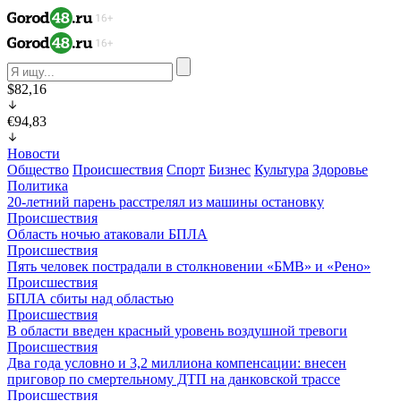
$82,16
€94,83
Новости
Общество
Происшествия
Спорт
Бизнес
Культура
Здоровье
Политика
20-летний парень расстрелял из машины остановку
Происшествия
Область ночью атаковали БПЛА
Происшествия
Пять человек пострадали в столкновении «БМВ» и «Рено»
Происшествия
БПЛА сбиты над областью
Происшествия
В области введен красный уровень воздушной тревоги
Происшествия
Два года условно и 3,2 миллиона компенсации: внесен
приговор по смертельному ДТП на данковской трассе
Происшествия