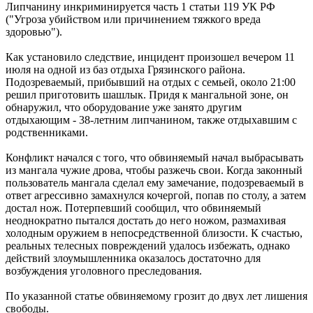
Липчанину инкриминируется часть 1 статьи 119 УК РФ
("Угроза убийством или причинением тяжкого вреда
здоровью").
Как установило следствие, инцидент произошел вечером 11
июля на одной из баз отдыха Грязинского района.
Подозреваемый, прибывший на отдых с семьей, около 21:00
решил приготовить шашлык. Придя к мангальной зоне, он
обнаружил, что оборудование уже занято другим
отдыхающим - 38-летним липчанином, также отдыхавшим с
родственниками.
Конфликт начался с того, что обвиняемый начал выбрасывать
из мангала чужие дрова, чтобы разжечь свои. Когда законный
пользователь мангала сделал ему замечание, подозреваемый в
ответ агрессивно замахнулся кочергой, попав по столу, а затем
достал нож. Потерпевший сообщил, что обвиняемый
неоднократно пытался достать до него ножом, размахивая
холодным оружием в непосредственной близости. К счастью,
реальных телесных повреждений удалось избежать, однако
действий злоумышленника оказалось достаточно для
возбуждения уголовного преследования.
По указанной статье обвиняемому грозит до двух лет лишения
свободы.