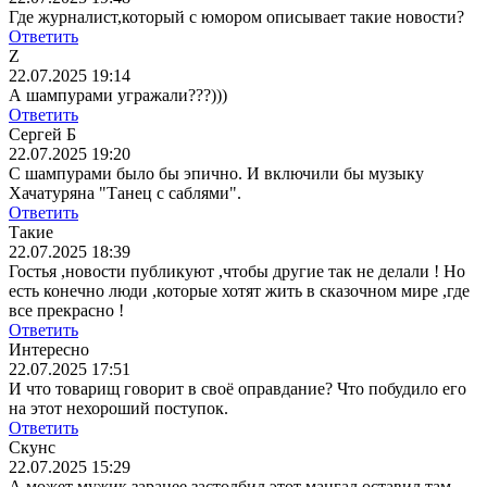
Где журналист,который с юмором описывает такие новости?
Ответить
Z
22.07.2025 19:14
А шампурами угражали???)))
Ответить
Сергей Б
22.07.2025 19:20
С шампурами было бы эпично. И включили бы музыку
Хачатуряна "Танец с саблями".
Ответить
Такие
22.07.2025 18:39
Гостья ,новости публикуют ,чтобы другие так не делали ! Но
есть конечно люди ,которые хотят жить в сказочном мире ,где
все прекрасно !
Ответить
Интересно
22.07.2025 17:51
И что товарищ говорит в своё оправдание? Что побудило его
на этот нехороший поступок.
Ответить
Скунс
22.07.2025 15:29
А может мужик заранее застолбил этот мангал,оставил там