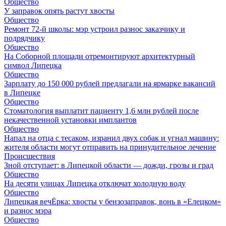
Общество
У заправок опять растут хвосты
Общество
Ремонт 72‑й школы: мэр устроил разнос заказчику и
подрядчику
Общество
На Соборной площади отремонтируют архитектурный
символ Липецка
Общество
Зарплату до 150 000 рублей предлагали на ярмарке вакансий
в Липецке
Общество
Стоматология выплатит пациенту 1,6 млн рублей после
некачественной установки имплантов
Общество
Напал на отца с тесаком, изранил двух собак и угнал машину:
жителя области могут отправить на принудительное лечение
Происшествия
Зной отступает: в Липецкой области — дожди, грозы и град
Общество
На десяти улицах Липецка отключат холодную воду
Общество
Липецкая вечЁрка: хвосты у бензозаправок, вонь в «Елецком»
и разнос мэра
Общество