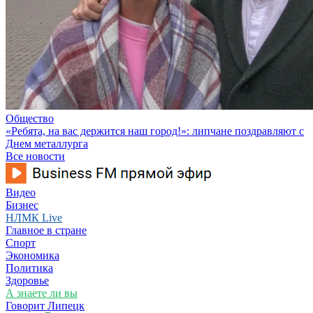
Общество
«Ребята, на вас держится наш город!»: липчане поздравляют с
Днем металлурга
Все новости
Видео
Бизнес
НЛМК Live
Главное в стране
Спорт
Экономика
Политика
Здоровье
А знаете ли вы
Говорит Липецк