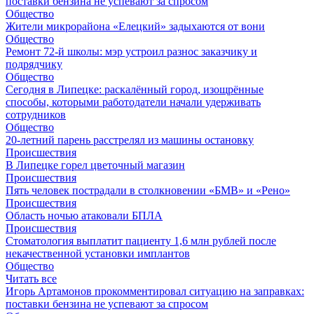
поставки бензина не успевают за спросом
Общество
Жители микрорайона «Елецкий» задыхаются от вони
Общество
Ремонт 72‑й школы: мэр устроил разнос заказчику и
подрядчику
Общество
Сегодня в Липецке: раскалённый город, изощрённые
способы, которыми работодатели начали удерживать
сотрудников
Общество
20-летний парень расстрелял из машины остановку
Происшествия
В Липецке горел цветочный магазин
Происшествия
Пять человек пострадали в столкновении «БМВ» и «Рено»
Происшествия
Область ночью атаковали БПЛА
Происшествия
Стоматология выплатит пациенту 1,6 млн рублей после
некачественной установки имплантов
Общество
Читать все
Игорь Артамонов прокомментировал ситуацию на заправках:
поставки бензина не успевают за спросом