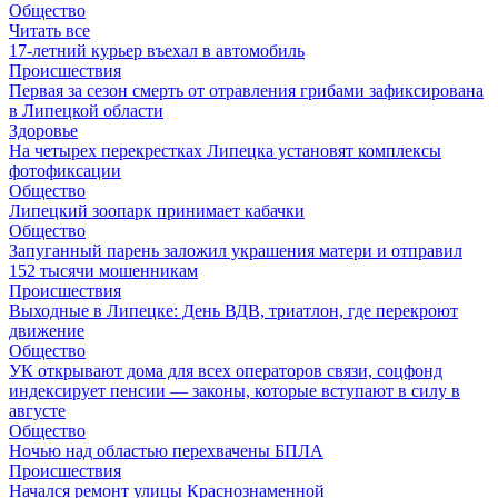
Общество
Читать все
17-летний курьер въехал в автомобиль
Происшествия
Первая за сезон смерть от отравления грибами зафиксирована
в Липецкой области
Здоровье
На четырех перекрестках Липецка установят комплексы
фотофиксации
Общество
Липецкий зоопарк принимает кабачки
Общество
Запуганный парень заложил украшения матери и отправил
152 тысячи мошенникам
Происшествия
Выходные в Липецке: День ВДВ, триатлон, где перекроют
движение
Общество
УК открывают дома для всех операторов связи, соцфонд
индексирует пенсии — законы, которые вступают в силу в
августе
Общество
Ночью над областью перехвачены БПЛА
Происшествия
Начался ремонт улицы Краснознаменной