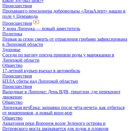
какой это был шок!»
Происшествия
Пропавшего пенсионера добровольцы «ЛизаАлерт» нашли в
поле у Цемзавода
Происшествия
У мэра Липецка — новый заместитель
Политика
Первая за сезон смерть от отравления грибами зафиксирована
в Липецкой области
Здоровье
Соседи по вагону поезда приняли роды у марокканки в
Липецкой области
Общество
17-летний курьер въехал в автомобиль
Происшествия
БПЛА сбиты над Липецкой областью
Происшествия
Выходные в Липецке: День ВДВ, триатлон, где перекроют
движение
Общество
Липецкая вечЁрка: заправки после чёта-нечета, как отбиться
от мошенников, и новый вице-мэр
Общество
Акватория реки Воронеж возле Зеленого острова и
Петровского моста закрывается для лодок и пловцов