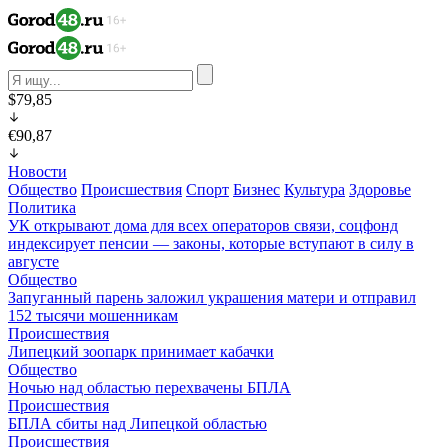
$79,85
€90,87
Новости
Общество
Происшествия
Спорт
Бизнес
Культура
Здоровье
Политика
УК открывают дома для всех операторов связи, соцфонд
индексирует пенсии — законы, которые вступают в силу в
августе
Общество
Запуганный парень заложил украшения матери и отправил
152 тысячи мошенникам
Происшествия
Липецкий зоопарк принимает кабачки
Общество
Ночью над областью перехвачены БПЛА
Происшествия
БПЛА сбиты над Липецкой областью
Происшествия