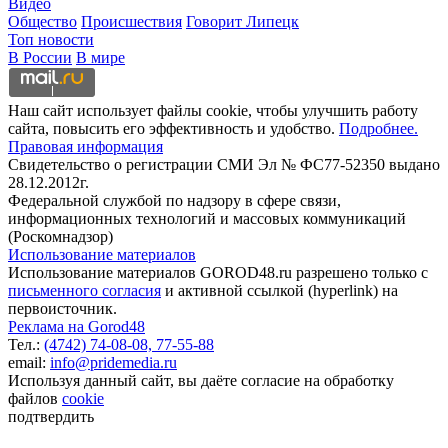
Видео
Общество
Происшествия
Говорит Липецк
Топ новости
В России
В мире
Наш сайт использует файлы cookie, чтобы улучшить работу
сайта, повысить его эффективность и удобство.
Подробнее.
Правовая информация
Свидетельство о регистрации СМИ Эл № ФС77-52350 выдано
28.12.2012г.
Федеральной службой по надзору в сфере связи,
информационных технологий и массовых коммуникаций
(Роскомнадзор)
Использование материалов
Использование материалов GOROD48.ru разрешено только с
письменного согласия
и активной ссылкой (hyperlink) на
первоисточник.
Реклама на Gorod48
Тел.:
(4742) 74-08-08,
77-55-88
email:
info@pridemedia.ru
Используя данный сайт, вы даёте согласие на обработку
файлов
cookie
подтвердить