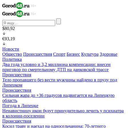
$80,92
€93,19
Новости
Общество
Происшествия
Спорт
Бизнес
Культура
Здоровье
Политика
Два года условно и 3,2 миллиона компенсации: внесен
приговор по смертельному ДТП на данковской трассе
Происшествия
Тело пропавшего без вести мужчины найдено в пруду под
Липецком
Происшествия
Сильная жара до +36 градусов надвигается на Липецкую
область
Погода в Липецке
Ненавистницу икон будут принудительно лечить у психиатра
в колонии-поселении
Происшествия
Косил траву и наехал на односельчанина: 70-летнего