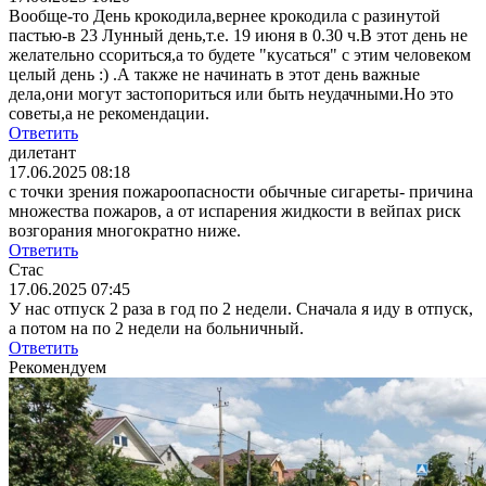
Вообще-то День крокодила,вернее крокодила с разинутой
пастью-в 23 Лунный день,т.е. 19 июня в 0.30 ч.В этот день не
желательно ссориться,а то будете "кусаться" с этим человеком
целый день :) .А также не начинать в этот день важные
дела,они могут застопориться или быть неудачными.Но это
советы,а не рекомендации.
Ответить
дилетант
17.06.2025 08:18
с точки зрения пожароопасности обычные сигареты- причина
множества пожаров, а от испарения жидкости в вейпах риск
возгорания многократно ниже.
Ответить
Стас
17.06.2025 07:45
У нас отпуск 2 раза в год по 2 недели. Сначала я иду в отпуск,
а потом на по 2 недели на больничный.
Ответить
Рекомендуем