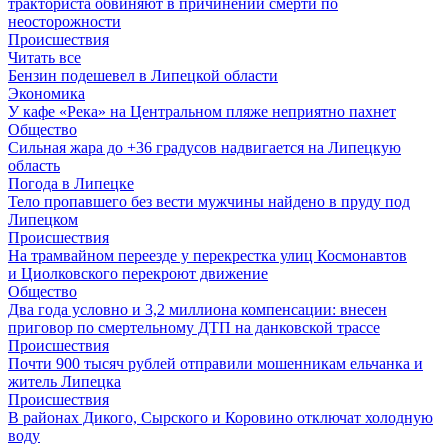
тракториста обвиняют в причинении смерти по
неосторожности
Происшествия
Читать все
Бензин подешевел в Липецкой области
Экономика
У кафе «Река» на Центральном пляже неприятно пахнет
Общество
Сильная жара до +36 градусов надвигается на Липецкую
область
Погода в Липецке
Тело пропавшего без вести мужчины найдено в пруду под
Липецком
Происшествия
На трамвайном переезде у перекрестка улиц Космонавтов
и Циолковского перекроют движение
Общество
Два года условно и 3,2 миллиона компенсации: внесен
приговор по смертельному ДТП на данковской трассе
Происшествия
Почти 900 тысяч рублей отправили мошенникам ельчанка и
житель Липецка
Происшествия
В районах Дикого, Сырского и Коровино отключат холодную
воду