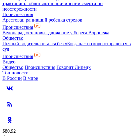
тракториста обвиняют в причинении смерти по
неосторожности
Происшествия
Арестован ранивший ребенка стрелок
Происшествия
Велопарад остановит движение у берега Воронежа
Общество
Пьяный водитель остался без «Богдана» и скоро отправится в
суд
Происшествия
Видео
Общество
Происшествия
Говорит Липецк
Топ новости
В России
В мире
$80,92