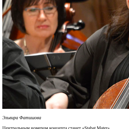
Эльвира Фатишова
Центральным номером концерта станет «Stabat Mater»