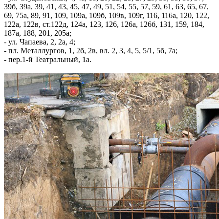
39б, 39а, 39, 41, 43, 45, 47, 49, 51, 54, 55, 57, 59, 61, 63, 65, 67,
69, 75а, 89, 91, 109, 109а, 109б, 109в, 109г, 116, 116а, 120, 122,
122а, 122в, ст.122д, 124а, 123, 126, 126а, 126б, 131, 159, 184,
187а, 188, 201, 205а;
- ул. Чапаева, 2, 2а, 4;
- пл. Металлургов, 1, 2б, 2в, вл. 2, 3, 4, 5, 5/1, 5б, 7а;
- пер.1-й Театральный, 1а.