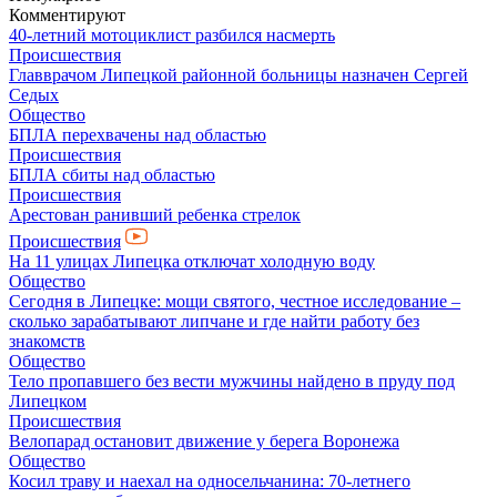
Комментируют
40-летний мотоциклист разбился насмерть
Происшествия
Главврачом Липецкой районной больницы назначен Сергей
Седых
Общество
БПЛА перехвачены над областью
Происшествия
БПЛА сбиты над областью
Происшествия
Арестован ранивший ребенка стрелок
Происшествия
На 11 улицах Липецка отключат холодную воду
Общество
Сегодня в Липецке: мощи святого, честное исследование –
сколько зарабатывают липчане и где найти работу без
знакомств
Общество
Тело пропавшего без вести мужчины найдено в пруду под
Липецком
Происшествия
Велопарад остановит движение у берега Воронежа
Общество
Косил траву и наехал на односельчанина: 70-летнего