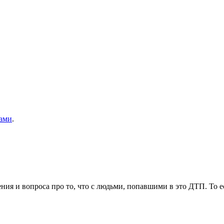
ами
.
ния и вопроса про то, что с людьми, попавшими в это ДТП. То ес