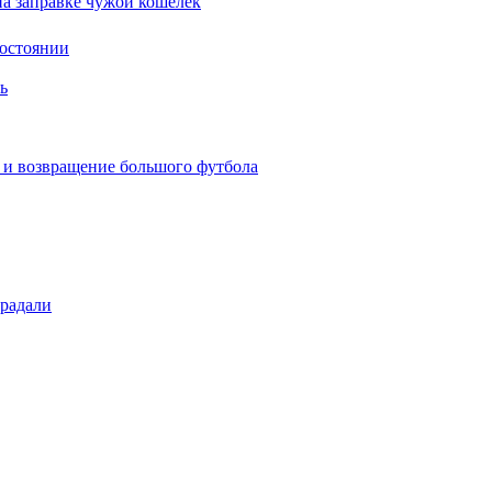
на заправке чужой кошелек
состоянии
ь
 и возвращение большого футбола
традали