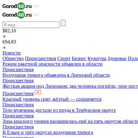
$82,16
€94,83
Новости
Общество
Происшествия
Спорт
Бизнес
Культура
Здоровье
Пол
Режим ракетной опасности объявлен в области
Происшествия
Воздушная тревога объявлена в Липецкой области
Происшествия
Жесткая авария под Липецком: два человека погибли, трое пос
Происшествия
Красный уровень снят, жёлтый — сохраняется
Происшествия
Тело мужчины достали из пруда в Тербунском округе
Происшествия
Зона красного уровня расширилась ещё на пять округов област
Происшествия
В Ельце и трёх округах воздушная тревога
Происшествия