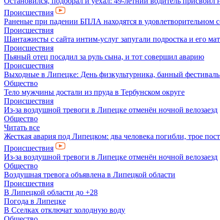
Остановился, подобрал и уехал: 49-летний водитель присвоил 
Происшествия
Раненые при падении БПЛА находятся в удовлетворительном 
Происшествия
Шантажисты с сайта интим-услуг запугали подростка и его мат
Происшествия
Пьяный отец посадил за руль сына, и тот совершил аварию
Происшествия
Выходные в Липецке: День физкультурника, банный фестиваль
Общество
Тело мужчины достали из пруда в Тербунском округе
Происшествия
Из-за воздушной тревоги в Липецке отменён ночной велозаезд
Общество
Читать все
Жесткая авария под Липецком: два человека погибли, трое пос
Происшествия
Из-за воздушной тревоги в Липецке отменён ночной велозаезд
Общество
Воздушная тревога объявлена в Липецкой области
Происшествия
В Липецкой области до +28
Погода в Липецке
В Сселках отключат холодную воду
Общество