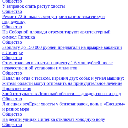
Общество
У заправок опять растут хвосты
Общество
Ремонт 72‑й школы: мэр устроил разнос заказчику и
подрядчику
Общество
На Соборной площади отремонтируют архитектурный
символ Липецка
Общество
Зарплату до 150 000 рублей предлагали на ярмарке вакансий
в Липецке
Общество
Стоматология выплатит пациенту 1,6 млн рублей после
некачественной установки имплантов
Общество
Напал на отца с тесаком, изранил двух собак и угнал машину:
жителя области могут отправить на принудительное лечение
Происшествия
Зной отступает: в Липецкой области — дожди, грозы и град
Общество
Липецкая вечЁрка: хвосты у бензозаправок, вонь в «Елецком»
и разнос мэра
Общество
На десяти улицах Липецка отключат холодную воду
Общество