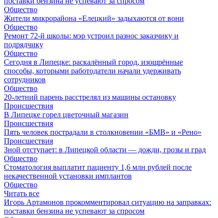
поставки бензина не успевают за спросом
Общество
Жители микрорайона «Елецкий» задыхаются от вони
Общество
Ремонт 72‑й школы: мэр устроил разнос заказчику и
подрядчику
Общество
Сегодня в Липецке: раскалённый город, изощрённые
способы, которыми работодатели начали удерживать
сотрудников
Общество
20-летний парень расстрелял из машины остановку
Происшествия
В Липецке горел цветочный магазин
Происшествия
Пять человек пострадали в столкновении «БМВ» и «Рено»
Происшествия
Зной отступает: в Липецкой области — дожди, грозы и град
Общество
Стоматология выплатит пациенту 1,6 млн рублей после
некачественной установки имплантов
Общество
Читать все
Игорь Артамонов прокомментировал ситуацию на заправках:
поставки бензина не успевают за спросом