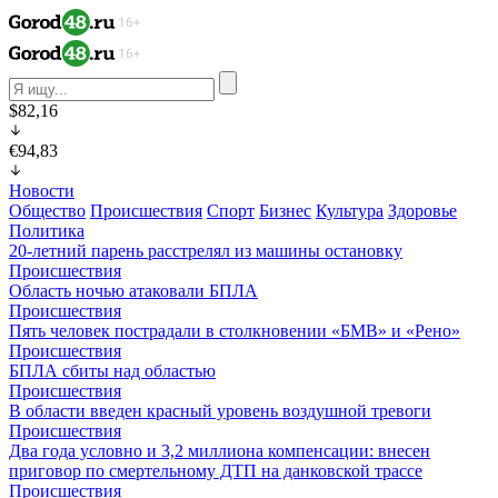
$82,16
€94,83
Новости
Общество
Происшествия
Спорт
Бизнес
Культура
Здоровье
Политика
20-летний парень расстрелял из машины остановку
Происшествия
Область ночью атаковали БПЛА
Происшествия
Пять человек пострадали в столкновении «БМВ» и «Рено»
Происшествия
БПЛА сбиты над областью
Происшествия
В области введен красный уровень воздушной тревоги
Происшествия
Два года условно и 3,2 миллиона компенсации: внесен
приговор по смертельному ДТП на данковской трассе
Происшествия